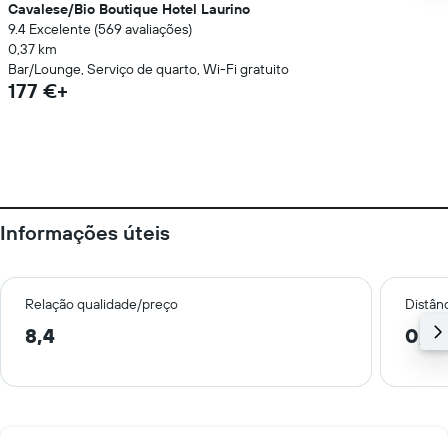
Cavalese/Bio Boutique Hotel Laurino
9.4 Excelente (569 avaliações)
0,37 km
Bar/Lounge, Serviço de quarto, Wi-Fi gratuito
177 €+
Informações úteis
Relação qualidade/preço
Distân
8,4
0,5