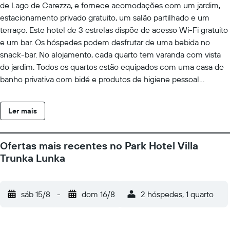
de Lago de Carezza, e fornece acomodações com um jardim,
estacionamento privado gratuito, um salão partilhado e um
terraço. Este hotel de 3 estrelas dispõe de acesso Wi-Fi gratuito
e um bar. Os hóspedes podem desfrutar de uma bebida no
snack-bar. No alojamento, cada quarto tem varanda com vista
do jardim. Todos os quartos estão equipados com uma casa de
banho privativa com bidé e produtos de higiene pessoal
gratuitos, enquanto quartos selecionados têm uma cozinha com
um frigorífico. Os quartos do alojamento dispõem de televisão
Ler mais
de ecrã plano e um secador de cabelo. São oferecidas opções
de pequeno-almoço buffet, vegetariano e vegan. Os hóspedes
de Park Hotel Villa Trunka Lunka poderão desfrutar de atividades
Ofertas mais recentes no Park Hotel Villa
em Cavalese e arredores, como ciclismo. O Aeroporto de
Trunka Lunka
Bolzano fica a 39 km de distância.
sáb 15/8
-
dom 16/8
2 hóspedes, 1 quarto