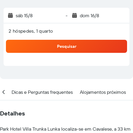
sáb 15/8
-
dom 16/8
2 hóspedes, 1 quarto
Pesquisar
ção
Dicas e Perguntas frequentes
Alojamentos próximos
Detalhes
Park Hotel Villa Trunka Lunka localiza-se em Cavalese, a 33 km