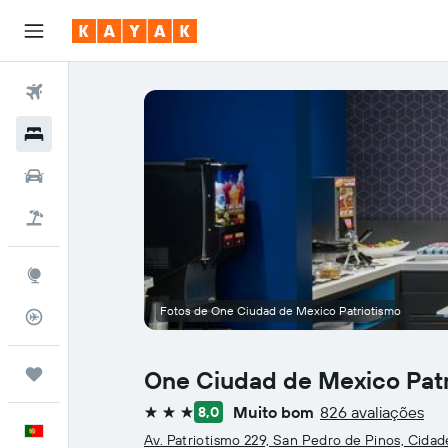
Voos
Hotéis
Carros
Voo+Hotel
Explore
Fotos de One Ciudad de Mexico Patriotismo
Monitorizador de voos
Trips
One Ciudad de Mexico Pat
Muito bom
826 avaliações
8,0
3 estrelas
Português
Av. Patriotismo 229, San Pedro de Pinos, Cida