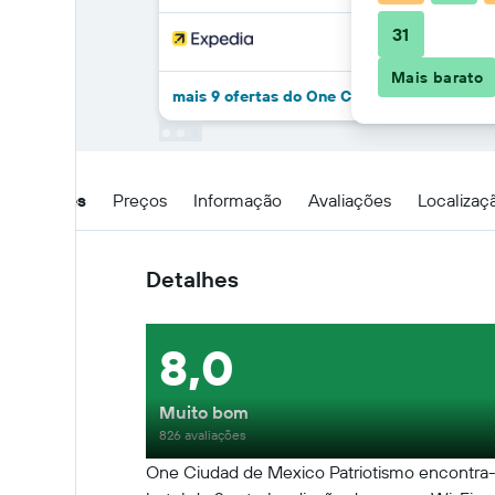
31
Mais barato
mais 9 ofertas do One Ciudad de Mexico Pa
Detalhes
Preços
Informação
Avaliações
Localizaç
Detalhes
8,0
Muito bom
826 avaliações
One Ciudad de Mexico Patriotismo encontra-