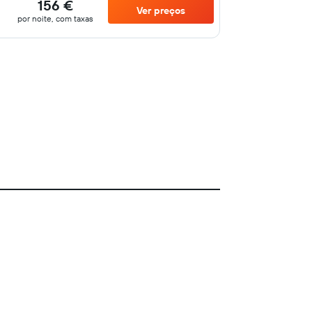
156 €
Ver preços
por noite, com taxas