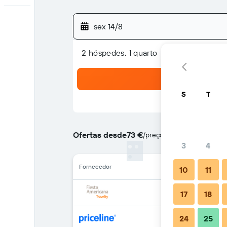
sex 14/8
2 hóspedes, 1 quarto
S
T
Ofertas desde
73 €
/
preço por noite mais barat
3
4
Fornecedor
10
11
17
18
24
25