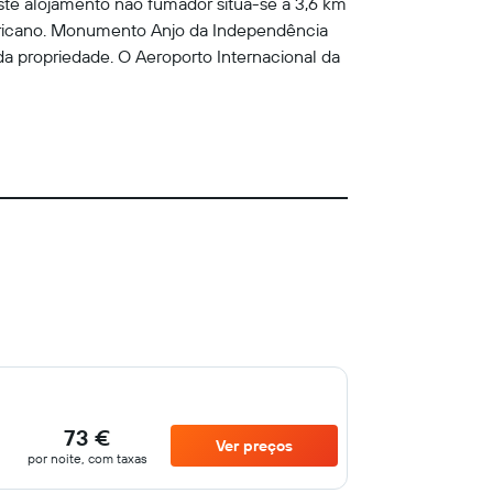
Este alojamento não fumador situa-se a 3,6 km
ericano. Monumento Anjo da Independência
a propriedade. O Aeroporto Internacional da
73 €
Ver preços
por noite, com taxas