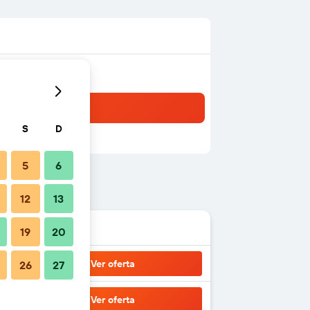
S
D
5
6
12
13
19
20
Ver oferta
26
27
Ver oferta