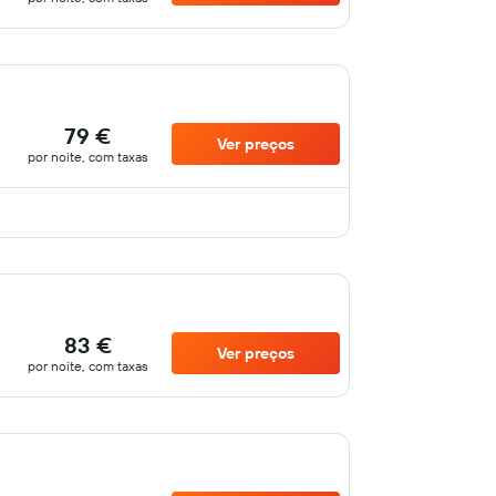
79 €
Ver preços
por noite, com taxas
83 €
Ver preços
por noite, com taxas