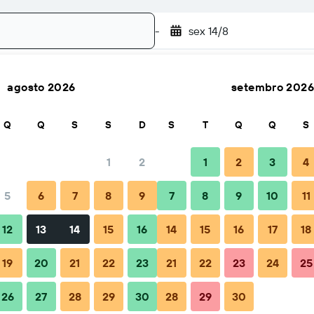
-
sex 14/8
agosto 2026
setembro 2026
Pesquisar
Q
Q
S
S
D
S
T
Q
Q
S
1
2
1
2
3
4
o(a)
5
6
7
8
9
7
8
9
10
11
Total por noite
12
13
14
15
16
14
15
16
17
18
36 €
19
20
21
22
23
21
22
23
24
25
26
27
28
29
30
28
29
30
37 €