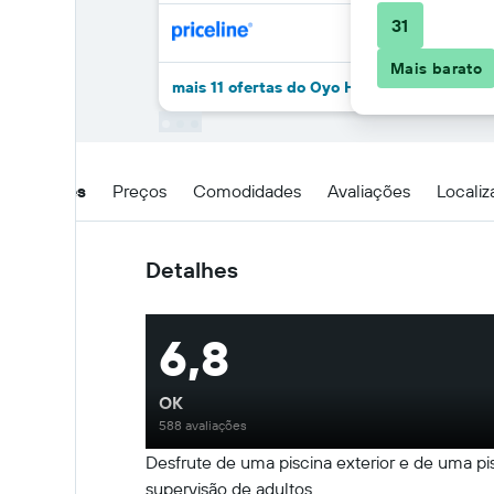
31
Mais barato
mais 11 ofertas do Oyo Hotel San Antonio
Detalhes
Preços
Comodidades
Avaliações
Locali
Detalhes
6,8
OK
588 avaliações
Desfrute de uma piscina exterior e de uma pi
supervisão de adultos.