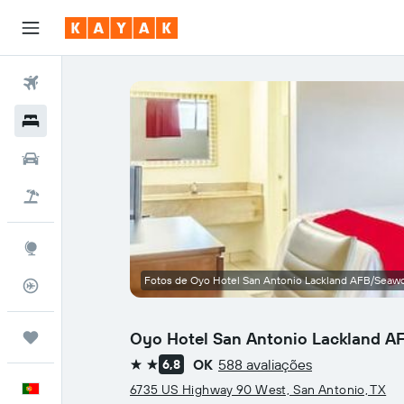
Voos
Hotéis
Carros
Voo+Hotel
Explore
Fotos de Oyo Hotel San Antonio Lackland AFB/Seaw
Monitorizador de voos
Oyo Hotel San Antonio Lackland 
Trips
OK
588 avaliações
6,8
2 estrelas
Português
6735 US Highway 90 West, San Antonio, TX