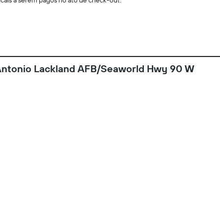
locais a serem pagos no ato de check-out.
Antonio Lackland AFB/Seaworld Hwy 90 W