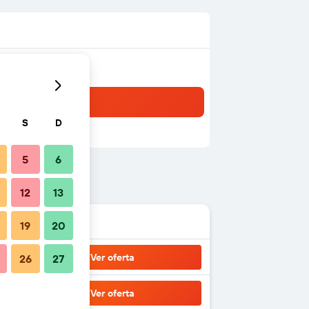
S
D
5
6
12
13
19
20
Ver oferta
26
27
Ver oferta