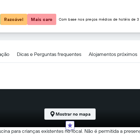
37 €
Razoável
Mais caro
Com base nos preços médios de hotéis de 3 
 Lackland AFB/Seaworld Hwy 90 W
zação
Dicas e Perguntas frequentes
Alojamentos próximos
Mostrar no mapa
scina para crianças existentes no local. Não é permitida a prese