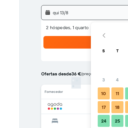
qui 13/8
2 hóspedes, 1 quarto
S
T
Ofertas desde
36 €
/
preço por noite mais barat
3
4
Fornecedor
10
11
17
18
24
25