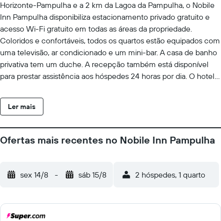
Horizonte-Pampulha e a 2 km da Lagoa da Pampulha, o Nobile
Inn Pampulha disponibiliza estacionamento privado gratuito e
acesso Wi-Fi gratuito em todas as áreas da propriedade.
Coloridos e confortáveis, todos os quartos estão equipados com
uma televisão, ar condicionado e um mini-bar. A casa de banho
privativa tem um duche. A recepção também está disponível
para prestar assistência aos hóspedes 24 horas por dia. O hotel
fica a 3 km do Estádio Mineirão, a 7 km do centro da cidade de
Belo Horizonte e a 12,6 km da Chevrolet Hall (sala de
Ler mais
espectáculos). O Aeroporto Internacional Tancredo Neves
encontra-se a 36 km.
Ofertas mais recentes no Nobile Inn Pampulha
sex 14/8
-
sáb 15/8
2 hóspedes, 1 quarto