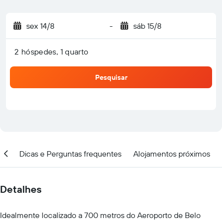
sex 14/8
-
sáb 15/8
2 hóspedes, 1 quarto
Pesquisar
ar
Dicas e Perguntas frequentes
Alojamentos próximos
Detalhes
Idealmente localizado a 700 metros do Aeroporto de Belo