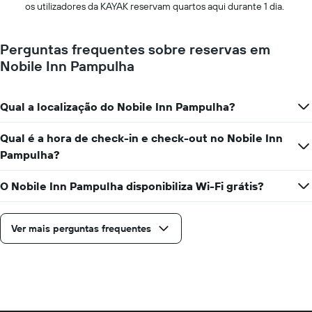
dias
os utilizadores da KAYAK reservam quartos aqui durante 1 dia.
antes
da
estadia
Perguntas frequentes sobre reservas em
numa
Nobile Inn Pampulha
abcissa
O
gráfico
Qual a localização do Nobile Inn Pampulha?
apresenta
o
preço
Qual é a hora de check-in e check-out no Nobile Inn
médio
Pampulha?
de
um
O Nobile Inn Pampulha disponibiliza Wi-Fi grátis?
quarto
numa
ordenada
Ver mais perguntas frequentes