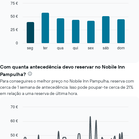
cada
75 €
mês
Bar
Chart
O
graphic.
chart
50 €
with
gráfico
7
apresenta
25 €
bars.
meses
numa
O
0
abcissa.
gráfico
seg
ter
qua
qui
sex
sáb
dom
End
O
of
seguinte
gráfico
interactive
apresenta
chart
apresenta
o
Com quanta antecedência devo reservar no Nobile Inn
o
preço
preço
Pampulha?
médio
médio
Para conseguires o melhor preço no Nobile Inn Pampulha, reserva com
de
de
cerca de 1 semana de antecedência. Isso pode poupar-te cerca de 21%
um
um
em relação a uma reserva de última hora.
quarto
quarto
a
numa
cada
70 €
ordenada
dia
Line
Chart
da
graphic.
chart
60 €
with
semana
90
O
data
50 €
gráfico
points.