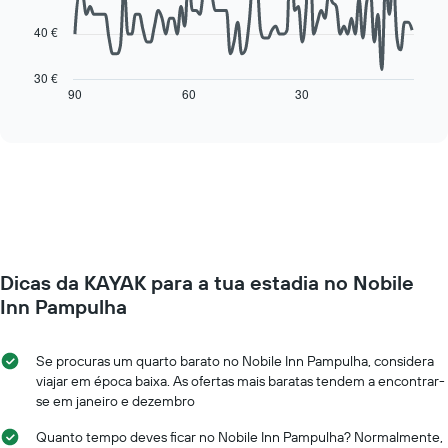
apresenta
os
40 €
O
dias
gráfico
da
seguinte
30 €
semana
mostra
90
60
30
End
numa
of
como
interactive
abcissa
o
chart
O
preço
gráfico
de
apresenta
um
o
quarto
preço
muda
médio
perto
de
da
um
Dicas da KAYAK para a tua estadia no Nobile
data
quarto
da
Inn Pampulha
numa
estadia
ordenada
O
gráfico
Se procuras um quarto barato no Nobile Inn Pampulha, considera
apresenta
viajar em época baixa. As ofertas mais baratas tendem a encontrar-
o
se em janeiro e dezembro
número
de
Quanto tempo deves ficar no Nobile Inn Pampulha? Normalmente,