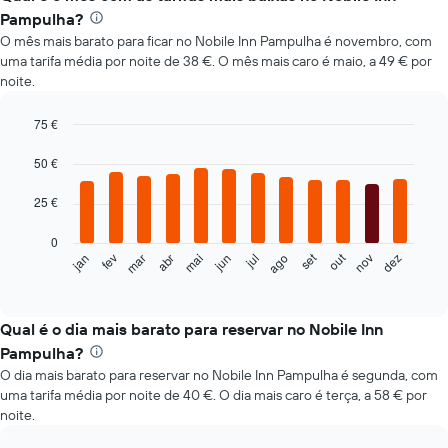
Pampulha?
O mês mais barato para ficar no Nobile Inn Pampulha é novembro, com
uma tarifa média por noite de 38 €. O mês mais caro é maio, a 49 € por
noite.
75 €
Bar
Chart
graphic.
chart
50 €
with
12
25 €
bars.
0
O
out
set
fev
mai
ago
nov
jan
abr
jul
mar
jun
dez
gráfico
End
of
seguinte
interactive
apresenta
chart
o
Qual é o dia mais barato para reservar no Nobile Inn
preço
Pampulha?
médio
O dia mais barato para reservar no Nobile Inn Pampulha é segunda, com
de
uma tarifa média por noite de 40 €. O dia mais caro é terça, a 58 € por
um
noite.
quarto
em