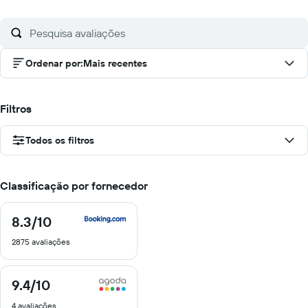
Ordenar por
:
Mais recentes
Filtros
Todos os filtros
Classificação por fornecedor
8.3
/10
8.3
de
2875 avaliações
10
9.4
/10
9.4
de
4 avaliações
10