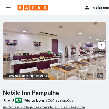
Iniciar se
Fotos de Nobile Inn Pampulha
1/17
Nobile Inn Pampulha
Muito bom
3064 avaliações
8,3
3 estrelas
Av Professor Magalhaes Penido 378, Belo Horizonte