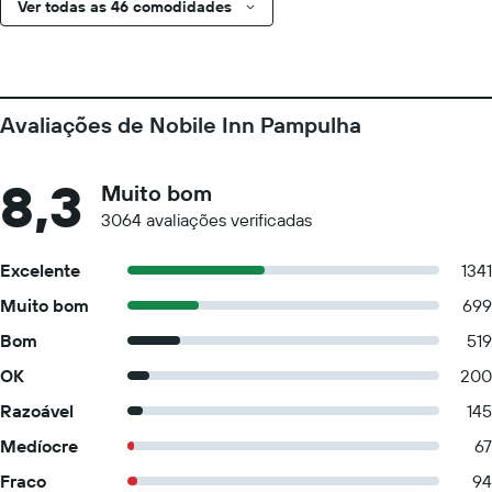
Ver todas as 46 comodidades
Avaliações de Nobile Inn Pampulha
8,3
Muito bom
3064 avaliações verificadas
Excelente
1341
Muito bom
699
Bom
519
OK
200
Razoável
145
Medíocre
67
Fraco
94