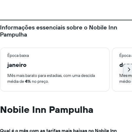
Informações essenciais sobre o Nobile Inn
Pampulha
Época baixa
Época 
janeiro
dez
Mês mais barato para estadias, com uma descida
Mês ma
média de
4%
no preço.
médio
Nobile Inn Pampulha
Qual é o mês com as tarifas mais baixas no Nobile Inn