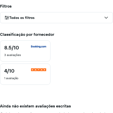
Filtros
Todos os filtros
Classificação por fornecedor
8.5
/10
8.5
de
3 avaliações
10
4
/10
4
de
1 avaliação
10
Ainda não existem avaliações escritas