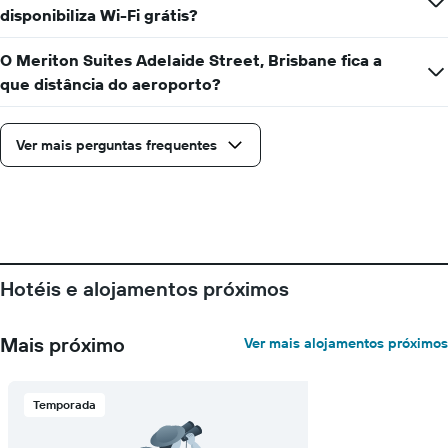
número
disponibiliza Wi-Fi grátis?
de
dias
O Meriton Suites Adelaide Street, Brisbane fica a
antes
que distância do aeroporto?
da
estadia
numa
Ver mais perguntas frequentes
abcissa
O
gráfico
apresenta
o
preço
médio
de
Hotéis e alojamentos próximos
um
quarto
numa
Mais próximo
Ver mais alojamentos próximos
ordenada
Temporada