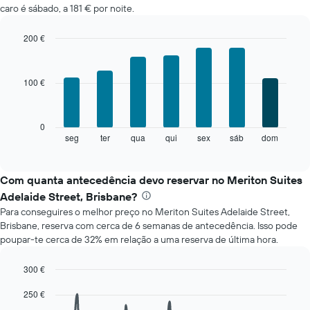
caro é sábado, a 181 € por noite.
quarto
em
cada
200 €
mês
Bar
Chart
O
graphic.
chart
with
gráfico
100 €
7
apresenta
bars.
meses
numa
O
0
abcissa.
gráfico
seg
ter
qua
qui
sex
sáb
dom
End
O
of
seguinte
gráfico
interactive
apresenta
chart
apresenta
o
Com quanta antecedência devo reservar no Meriton Suites
o
preço
preço
Adelaide Street, Brisbane?
médio
médio
Para conseguires o melhor preço no Meriton Suites Adelaide Street,
de
de
Brisbane, reserva com cerca de 6 semanas de antecedência. Isso pode
um
um
poupar-te cerca de 32% em relação a uma reserva de última hora.
quarto
quarto
a
numa
cada
300 €
ordenada
dia
Line
Chart
250 €
da
graphic.
chart
with
semana