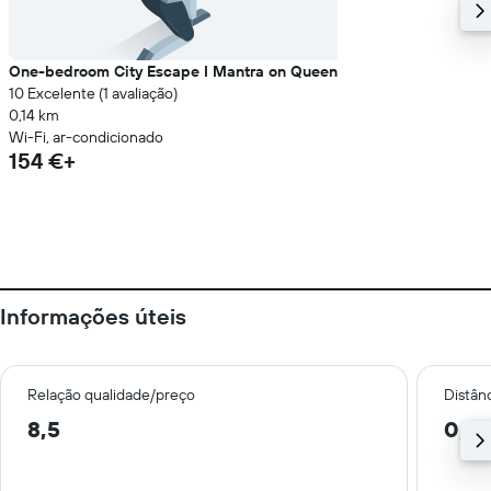
One-bedroom City Escape I Mantra on Queen
10 Excelente (1 avaliação)
0,14 km
Wi-Fi, ar-condicionado
154 €+
Informações úteis
Relação qualidade/preço
Distân
8,5
0,8