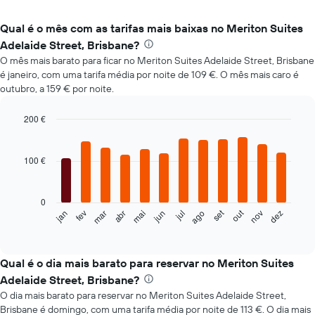
Qual é o mês com as tarifas mais baixas no Meriton Suites
Adelaide Street, Brisbane?
O mês mais barato para ficar no Meriton Suites Adelaide Street, Brisbane
é janeiro, com uma tarifa média por noite de 109 €. O mês mais caro é
outubro, a 159 € por noite.
200 €
Bar
Chart
graphic.
chart
with
100 €
12
bars.
0
O
set
out
fev
mai
ago
nov
mar
jun
dez
jan
abr
jul
gráfico
End
of
seguinte
interactive
apresenta
chart
o
Qual é o dia mais barato para reservar no Meriton Suites
preço
Adelaide Street, Brisbane?
médio
O dia mais barato para reservar no Meriton Suites Adelaide Street,
de
Brisbane é domingo, com uma tarifa média por noite de 113 €. O dia mais
um