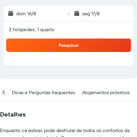
dom 16/8
-
seg 17/8
2 hóspedes, 1 quarto
Pesquisar
ção
Dicas e Perguntas frequentes
Alojamentos próximos
Detalhes
Enquanto cá estiver, pode desfrutar de todos os confortos da