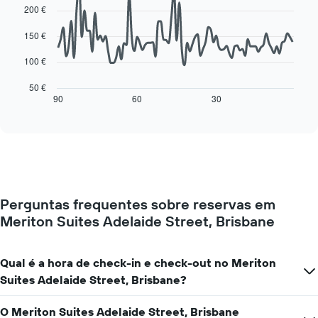
90
200 €
O
data
gráfico
points.
150 €
apresenta
os
O
100 €
dias
gráfico
da
seguinte
50 €
semana
mostra
90
60
30
End
numa
of
como
interactive
abcissa
o
chart
O
preço
gráfico
de
apresenta
um
o
quarto
preço
muda
médio
Perguntas frequentes sobre reservas em
perto
de
Meriton Suites Adelaide Street, Brisbane
da
um
data
quarto
da
numa
estadia
Qual é a hora de check-in e check-out no Meriton
ordenada
O
Suites Adelaide Street, Brisbane?
gráfico
apresenta
O Meriton Suites Adelaide Street, Brisbane
o