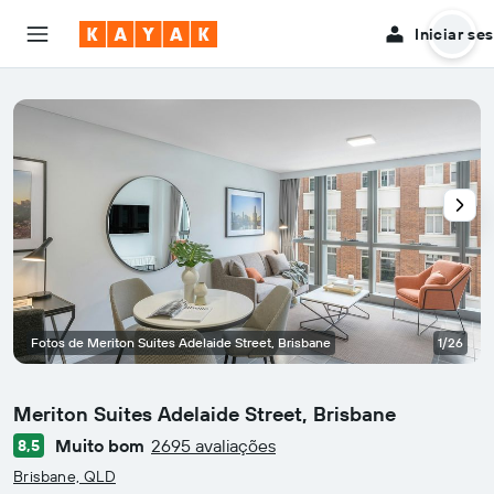
Iniciar se
Fotos de Meriton Suites Adelaide Street, Brisbane
1/26
Meriton Suites Adelaide Street, Brisbane
Muito bom
2695 avaliações
8,5
Classificação: 0
Brisbane, QLD