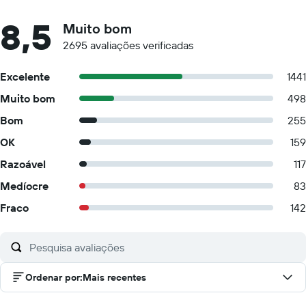
8,5
Muito bom
2695 avaliações verificadas
Excelente
1441
Muito bom
498
Bom
255
OK
159
Razoável
117
Medíocre
83
Fraco
142
Ordenar por
:
Mais recentes