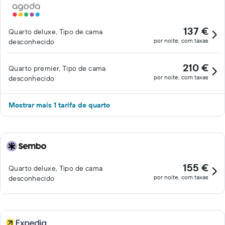
137 €
Quarto deluxe, Tipo de cama
por noite, com taxas
desconhecido
210 €
Quarto premier, Tipo de cama
por noite, com taxas
desconhecido
Mostrar mais 1 tarifa de quarto
155 €
Quarto deluxe, Tipo de cama
por noite, com taxas
desconhecido