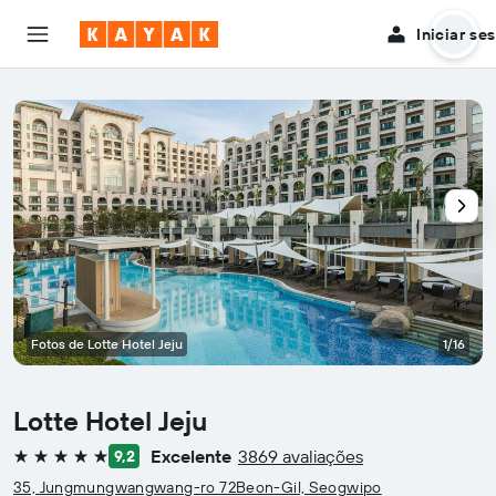
Iniciar se
Fotos de Lotte Hotel Jeju
1/16
Lotte Hotel Jeju
Excelente
3869 avaliações
9,2
5 estrelas
35, Jungmungwangwang-ro 72Beon-Gil, Seogwipo