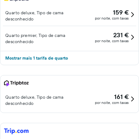
159 €
Quarto deluxe, Tipo de cama
por noite, com taxas
desconhecido
231 €
Quarto premier, Tipo de cama
por noite, com taxas
desconhecido
Mostrar mais 1 tarifa de quarto
161 €
Quarto deluxe, Tipo de cama
por noite, com taxas
desconhecido