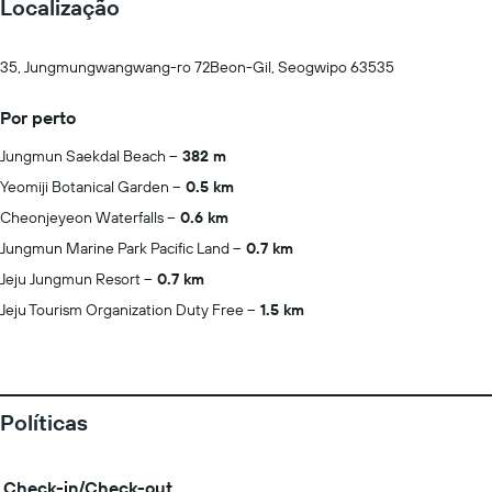
Localização
35, Jungmungwangwang-ro 72Beon-Gil, Seogwipo 63535
Por perto
Jungmun Saekdal Beach
382 m
Yeomiji Botanical Garden
0.5 km
Cheonjeyeon Waterfalls
0.6 km
Jungmun Marine Park Pacific Land
0.7 km
Jeju Jungmun Resort
0.7 km
Jeju Tourism Organization Duty Free
1.5 km
Políticas
Check-in/Check-out