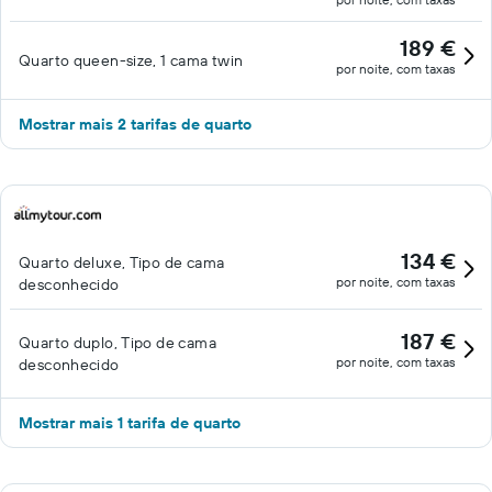
189 €
Quarto queen-size, 1 cama twin
por noite, com taxas
Mostrar mais 2 tarifas de quarto
134 €
Quarto deluxe, Tipo de cama
por noite, com taxas
desconhecido
187 €
Quarto duplo, Tipo de cama
por noite, com taxas
desconhecido
Mostrar mais 1 tarifa de quarto