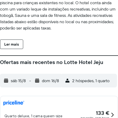
piscina para crianças existentes no local. O hotel conta ainda
com um variado leque de instalações recreativas, incluindo um
tobogã, Sauna e uma sala de fitness. As atividades recreativas
listadas abaixo estão disponíveis no local ou nas proximidades;
poderão ser aplicadas taxas.
Ler mais
Ofertas mais recentes no Lotte Hotel Jeju
sáb 15/8
-
dom 16/8
2 hóspedes, 1 quarto
133 €
Quarto deluxe, 1 cama queen-size
por noite, com taxas