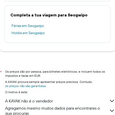
Completa a tua viagem para Seogwipo
Férias em Seogwipo
Hotéis em Seogwipo
Os preços são por pessoa, para bilhetes eletrónicos, e incluem todos os
*
impostos e taxas em EUR.
A KAYAK procura sempre apresentar preços precisos. Contudo,
os preços não são garantidos
.
O motivo é este:
A KAYAK não é o vendedor
Agregamos mesmo muitos dados para encontrares o
que procuras