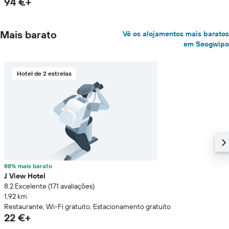
94 €+
Mais barato
Vê os alojamentos mais baratos
em Seogwipo
Hotel de 2 estrelas
88% mais barato
J View Hotel
8.2 Excelente (171 avaliações)
1,92 km
Restaurante, Wi-Fi gratuito, Estacionamento gratuito
22 €+