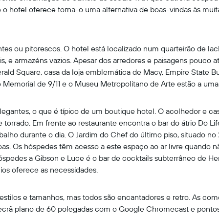
ue o hotel oferece torna-o uma alternativa de boas-vindas às mui
tes ou pitorescos. O hotel está localizado num quarteirão de lack
is, e armazéns vazios. Apesar dos arredores e paisagens pouco at
erald Square, casa da loja emblemática de Macy, Empire State B
o Memorial de 9/11 e o Museu Metropolitano de Arte estão a uma 
 elegantes, o que é típico de um boutique hotel. O acolhedor e cas
torrado. Em frente ao restaurante encontra o bar do átrio Do Lif
alho durante o dia. O Jardim do Chef do último piso, situado no 
essoas. Os hóspedes têm acesso a este espaço ao ar livre quand
hóspedes a Gibson e Luce é o bar de cocktails subterrâneo de Hen
os oferece as necessidades.
stilos e tamanhos, mas todos são encantadores e retro. As c
 ecrã plano de 60 polegadas com o Google Chromecast e pontos