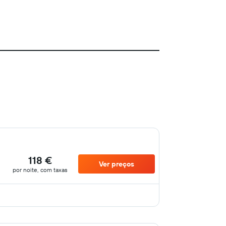
118 €
Ver preços
por noite, com taxas