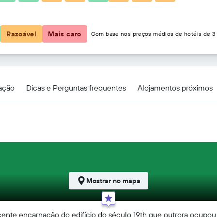
121 €
Razoável
Mais caro
Com base nos preços médios de hotéis de 3 
zação
Dicas e Perguntas frequentes
Alojamentos próximos
Mostrar no mapa
cente encarnação do edifício do século 19th que outrora ocupou 