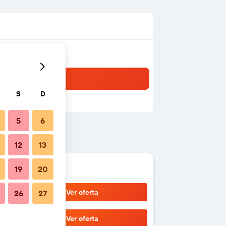
S
D
5
6
12
13
19
20
Ver oferta
26
27
Ver oferta