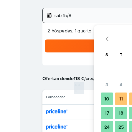
sáb 15/8
2 hóspedes, 1 quarto
S
T
Ofertas desde
118 €
/
preço por noite mais bara
3
4
Fornecedor
10
11
17
18
24
25