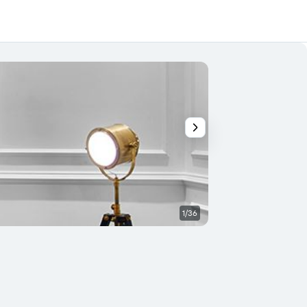
1/36
Edifício