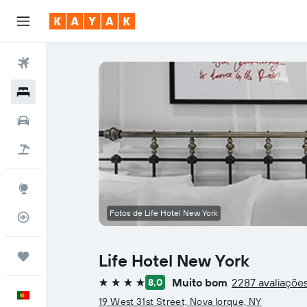
Voos
Hotéis
Carros
Voo+Hotel
Explore
Fotos de Life Hotel New York
Monitorizador de voos
Trips
Life Hotel New York
Muito bom
2287 avaliaçõe
8,0
4 estrelas
Português
19 West 31st Street, Nova Iorque, NY