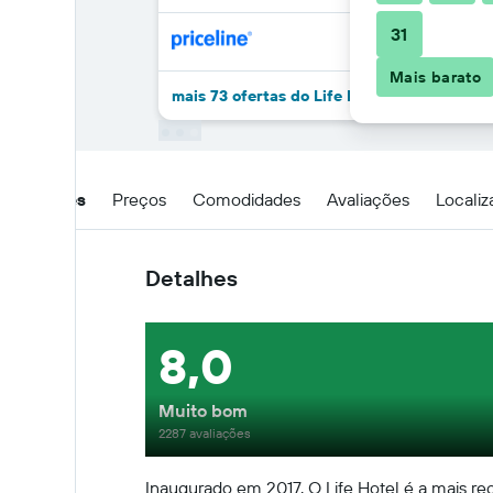
31
Mais barato
mais 73 ofertas do Life Hotel New York
Detalhes
Preços
Comodidades
Avaliações
Locali
Detalhes
8,0
Muito bom
2287 avaliações
Inaugurado em 2017, O Life Hotel é a mais re