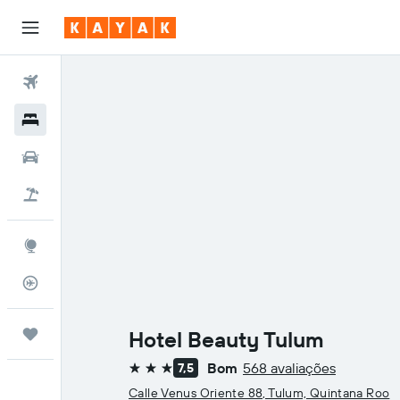
Voos
Hotéis
Carros
Voo+Hotel
Explore
Monitorizador de voos
Trips
Hotel Beauty Tulum
Bom
568 avaliações
7,5
3 estrelas
Calle Venus Oriente 88, Tulum, Quintana Roo