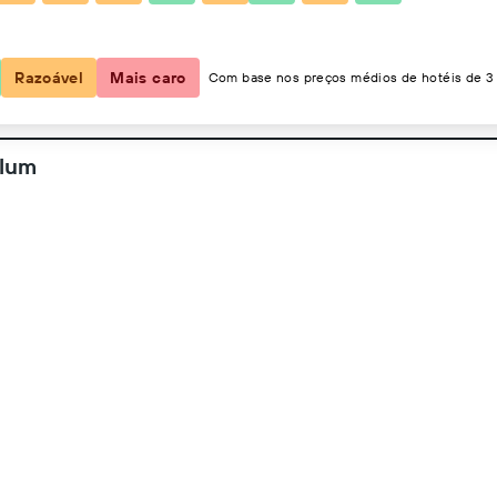
2 hóspedes, 1 quarto
Razoável
Mais caro
Com base nos preços médios de hotéis de 3 
ulum