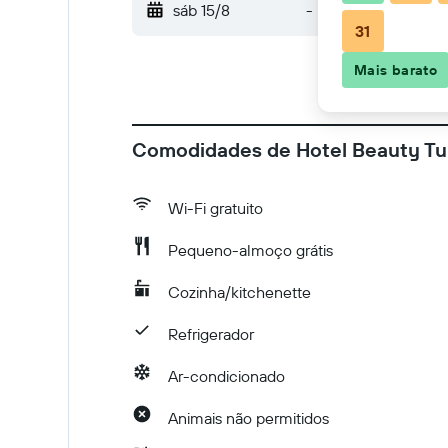
sáb 15/8
-
dom 16/8
31
Mais barato
Comodidades de Hotel Beauty T
Wi-Fi gratuito
Pequeno-almoço grátis
Cozinha/kitchenette
Refrigerador
Ar-condicionado
Animais não permitidos