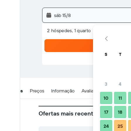
sáb 15/8
2 hóspedes, 1 quarto
S
T
3
4
Detalhes
Preços
Informação
Avaliações
Localizaç
10
11
17
18
Ofertas mais recentes no Hotel 
24
25