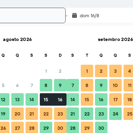
-
dom 16/8
agosto 2026
setembro 2026
Pesquisar
Q
Q
S
S
D
S
T
Q
Q
S
1
2
1
2
3
4
5
6
7
8
9
7
8
9
10
11
ão
Dicas e Perguntas frequentes
Alojamentos próximos
12
13
14
15
16
14
15
16
17
18
19
20
21
22
23
21
22
23
24
25
Beauty Tulum
26
27
28
29
30
28
29
30