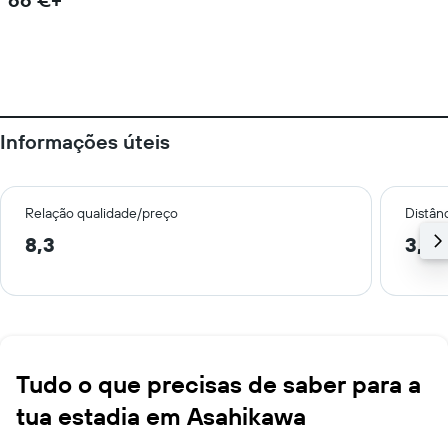
Informações úteis
Relação qualidade/preço
Distân
8,3
3,5 
Tudo o que precisas de saber para a
tua estadia em Asahikawa