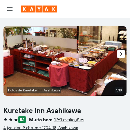
Fotos de Kuretake Inn Asahikawa
1/18
Kuretake Inn Asahikawa
Muito bom
1761 avaliações
8,1
3 estrelas
4 jyo-dori 9 cho-me 1704-18, Asahikawa