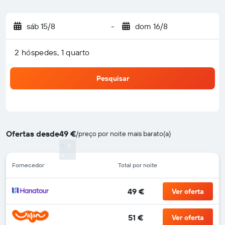
sáb 15/8
-
dom 16/8
2 hóspedes, 1 quarto
Pesquisar
Ofertas desde
49 €
/
preço por noite mais barato(a)
Fornecedor
Total por noite
49 €
Ver oferta
51 €
Ver oferta