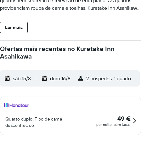
quartos têm secretária e televisão de ecrã plano. Os quartos
providenciam roupa de cama e toalhas. Kuretake Inn Asahikawa
disponibiliza pequeno-almoço buffet aos seus hóspedes. Em
Kuretake Inn Asahikawa vai encontrar um restaurante que serve
Ler mais
gastronomia japonesa e europeia. Os funcionários da receção
falam inglês e japonês, e estão sempre prontos a ajudar a
qualquer momento do dia. Kuretake Inn Asahikawa tem vários
Ofertas mais recentes no Kuretake Inn
pontos de interesse populares nas suas proximidades, incluindo
Asahikawa
Estação Ferroviária de Asahikawa Yojo, Tokiwa Park e Asahikawa
Civic Cultural Center. O Aeroporto de Asahikawa fica a 13 km de
distância.
sáb 15/8
-
dom 16/8
2 hóspedes, 1 quarto
49 €
Quarto duplo, Tipo de cama
por noite, com taxas
desconhecido