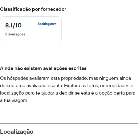
Classificação por fornecedor
8.1
/10
8.1
de
3 avaliações
10
Ainda não existem avaliações escritas
Os hóspedes avaliaram esta propriedade, mas ninguém ainda
deixou uma avaliação escrita. Explora as fotos, comodidades e
localização para te ajudar a decidir se esta é a opção certa para
a tua viagem.
Localização