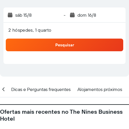
sáb 15/8
-
dom 16/8
2 hóspedes, 1 quarto
Pesquisar
ção
Dicas e Perguntas frequentes
Alojamentos próximos
Ofertas mais recentes no The Nines Business
Hotel