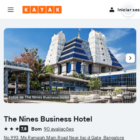
Iniciar se
Fotos de The Nines Business Hotel
1/22
The Nines Business Hotel
Bom
90 avaliações
7,8
3 estrelas
No.993, Ms Ramaiah Main Road,Near Iisc,d Gate, Bangalore