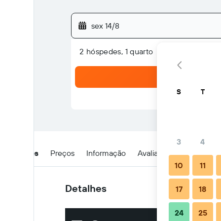
sex 14/8
2 hóspedes, 1 quarto
S
T
3
4
Detalhes
Preços
Informação
Avaliações
Localizaç
10
11
Detalhes
17
18
24
25