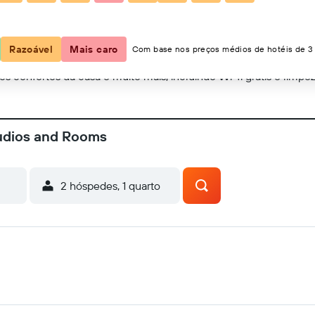
Mostrar no mapa
Razoável
Mais caro
Com base nos preços médios de hotéis de 3 
os confortos da casa e muito mais, incluindo Wi-fi grátis e limp
udios and Rooms
2 hóspedes, 1 quarto