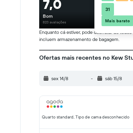
7,0
31
Bom
Mais barato
823 avaliações
Enquanto cá estiver, pode desfrutar de todos 
incluem armazenamento de bagagem.
Ofertas mais recentes no Kew St
sex 14/8
-
sáb 15/8
Quarto standard, Tipo de cama desconhecido