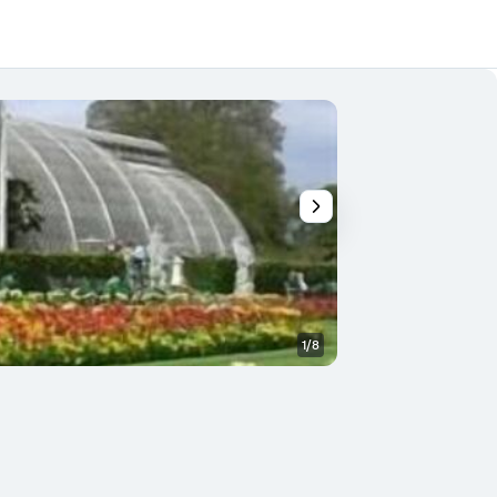
1/8
Outra