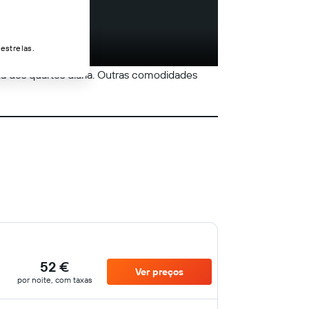
estrelas.
eza dos quartos diária. Outras comodidades
52 €
Ver preços
por noite, com taxas