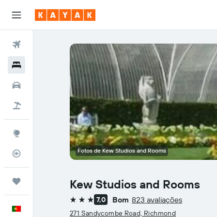
Voos
Hotéis
Carros
Voo+Hotel
Explore
Fotos de Kew Studios and Rooms
Monitorizador de voos
Trips
Kew Studios and Rooms
Bom
823 avaliações
7,0
3 estrelas
Português
271 Sandycombe Road, Richmond