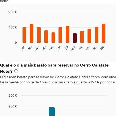
noite.
200 €
Bar
Chart
graphic.
chart
with
100 €
12
bars.
0
O
set
out
fev
mai
ago
nov
mar
jun
dez
jan
abr
jul
gráfico
End
of
seguinte
interactive
apresenta
chart
o
Qual é o dia mais barato para reservar no Cerro Calafate
preço
Hotel?
médio
O dia mais barato para reservar no Cerro Calafate Hotel é terça, com uma
de
tarifa média por noite de 45 €. O dia mais caro é quarta, a 197 € por noite.
um
quarto
em
300 €
cada
Bar
Chart
mês
graphic.
chart
200 €
O
with
gráfico
7