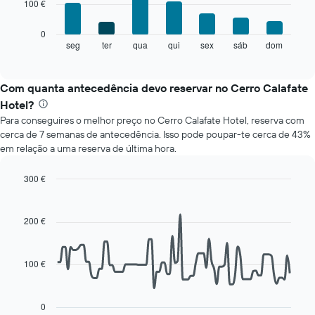
100 €
bars.
apresenta
meses
O
numa
0
gráfico
abcissa.
seg
ter
qua
qui
sex
sáb
dom
End
of
seguinte
O
interactive
apresenta
gráfico
chart
o
apresenta
Com quanta antecedência devo reservar no Cerro Calafate
preço
o
Hotel?
médio
preço
Para conseguires o melhor preço no Cerro Calafate Hotel, reserva com
de
médio
cerca de 7 semanas de antecedência. Isso pode poupar-te cerca de 43%
um
de
em relação a uma reserva de última hora.
quarto
um
a
quarto
cada
numa
300 €
dia
ordenada
Line
Chart
da
graphic.
chart
with
semana
200 €
90
O
data
gráfico
points.
apresenta
100 €
os
O
dias
gráfico
da
seguinte
0
semana