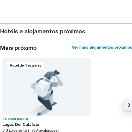
abcissa
O
gráfico
apresenta
o
Hotéis e alojamentos próximos
preço
médio
de
Mais próximo
Ver mais alojamentos próximos
um
quarto
numa
ordenada
Hotel de 4 estrelas
2% mais barato
Lagos Del Calafate
8.8 Excelente (1 769 avaliações)