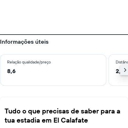
Informações úteis
Relação qualidade/preço
Distân
8,6
2,0
Tudo o que precisas de saber para a
tua estadia em El Calafate