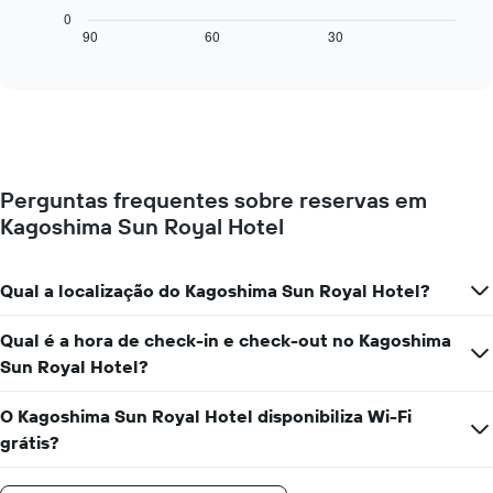
da
seguinte
0
semana
mostra
90
60
30
End
numa
of
como
interactive
abcissa
o
chart
O
preço
gráfico
de
apresenta
um
o
quarto
preço
muda
médio
Perguntas frequentes sobre reservas em
perto
de
Kagoshima Sun Royal Hotel
da
um
data
quarto
da
numa
estadia
Qual a localização do Kagoshima Sun Royal Hotel?
ordenada
O
gráfico
Qual é a hora de check-in e check-out no Kagoshima
apresenta
Sun Royal Hotel?
o
número
de
O Kagoshima Sun Royal Hotel disponibiliza Wi-Fi
dias
grátis?
antes
da