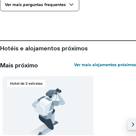
estadia
Ver mais perguntas frequentes
numa
abcissa
O
gráfico
apresenta
o
preço
médio
Hotéis e alojamentos próximos
de
um
quarto
Mais próximo
Ver mais alojamentos próximos
numa
ordenada
Hotel de 2 estrelas