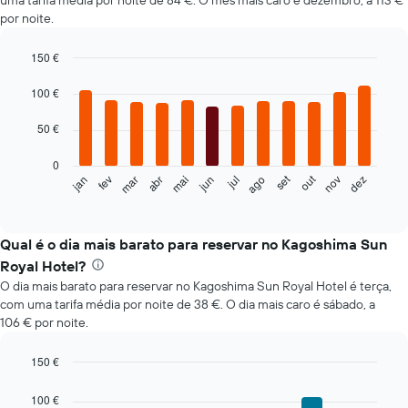
uma tarifa média por noite de 84 €. O mês mais caro é dezembro, a 113 €
por noite.
150 €
Bar
Chart
graphic.
chart
100 €
with
12
50 €
bars.
0
O
set
out
fev
mai
ago
nov
mar
jun
dez
jan
abr
jul
gráfico
End
of
seguinte
interactive
apresenta
chart
o
Qual é o dia mais barato para reservar no Kagoshima Sun
preço
Royal Hotel?
médio
O dia mais barato para reservar no Kagoshima Sun Royal Hotel é terça,
de
com uma tarifa média por noite de 38 €. O dia mais caro é sábado, a
um
106 € por noite.
quarto
em
cada
150 €
mês
Bar
Chart
O
graphic.
chart
100 €