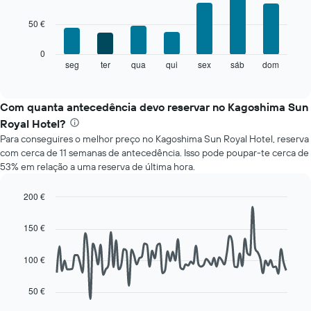
with
gráfico
7
apresenta
50 €
bars.
meses
numa
O
0
abcissa.
gráfico
seg
ter
qua
qui
sex
sáb
dom
End
O
of
seguinte
gráfico
interactive
apresenta
chart
apresenta
o
Com quanta antecedência devo reservar no Kagoshima Sun
o
preço
preço
Royal Hotel?
médio
médio
Para conseguires o melhor preço no Kagoshima Sun Royal Hotel, reserva
de
de
com cerca de 11 semanas de antecedência. Isso pode poupar-te cerca de
um
um
53% em relação a uma reserva de última hora.
quarto
quarto
a
numa
cada
200 €
ordenada
dia
Line
Chart
da
graphic.
chart
150 €
with
semana
90
O
data
100 €
gráfico
points.
apresenta
os
50 €
O
dias
gráfico