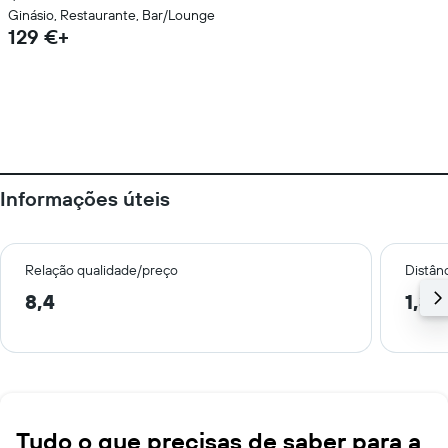
Ginásio, Restaurante, Bar/Lounge
129 €+
Informações úteis
Relação qualidade/preço
Distân
8,4
1,3 
Tudo o que precisas de saber para a