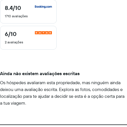
8.4
/10
8.4
de
1710 avaliações
10
6
/10
6
de
2 avaliações
10
Ainda não existem avaliações escritas
Os hóspedes avaliaram esta propriedade, mas ninguém ainda
deixou uma avaliação escrita. Explora as fotos, comodidades e
localização para te ajudar a decidir se esta é a opção certa para
a tua viagem.