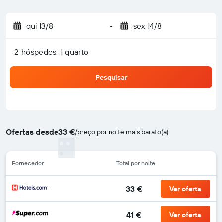
qui 13/8
-
sex 14/8
2 hóspedes, 1 quarto
Pesquisar
Ofertas desde
33 €
/
preço por noite mais barato(a)
Fornecedor
Total por noite
33 €
Ver oferta
41 €
Ver oferta