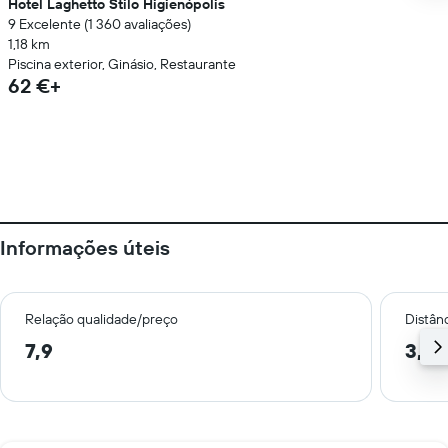
Hotel Laghetto Stilo Higienópolis
9 Excelente (1 360 avaliações)
1,18 km
Piscina exterior, Ginásio, Restaurante
62 €+
Informações úteis
Relação qualidade/preço
Distân
7,9
3,0