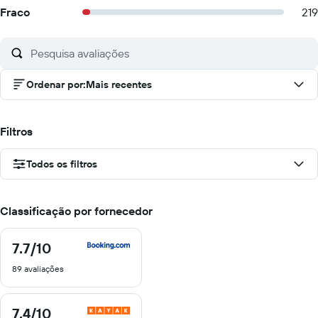
Fraco
219
Ordenar por
:
Mais recentes
Filtros
Todos os filtros
Classificação por fornecedor
7.7
/10
7.7
de
89 avaliações
10
7.4
/10
7.4