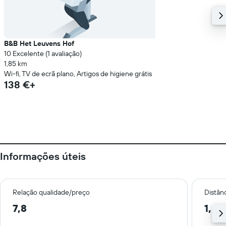
B&B Het Leuvens Hof
10 Excelente (1 avaliação)
1,85 km
Wi-fi, TV de ecrã plano, Artigos de higiene grátis
138 €+
Informações úteis
Relação qualidade/preço
Distân
7,8
1,2 