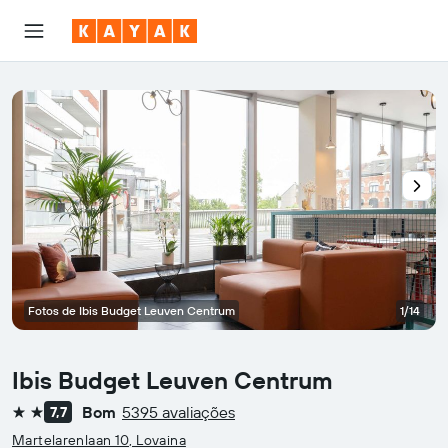
Fotos de Ibis Budget Leuven Centrum
1/14
Ibis Budget Leuven Centrum
Bom
5395 avaliações
7,7
2 estrelas
Martelarenlaan 10, Lovaina