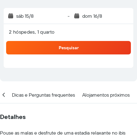
sáb 15/8
-
dom 16/8
2 hóspedes, 1 quarto
Pesquisar
ar
Dicas e Perguntas frequentes
Alojamentos próximos
Detalhes
Pouse as malas e desfrute de uma estadia relaxante no ibis