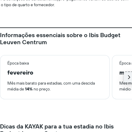
o tipo de quarto e fornecedor.
Informações essenciais sobre o Ibis Budget
Leuven Centrum
Época baixa
Época 
fevereiro
mar
Mês mais barato para estadias, com uma descida
Mês ma
média de
14%
no preço.
médio
Dicas da KAYAK para a tua estadia no Ibis