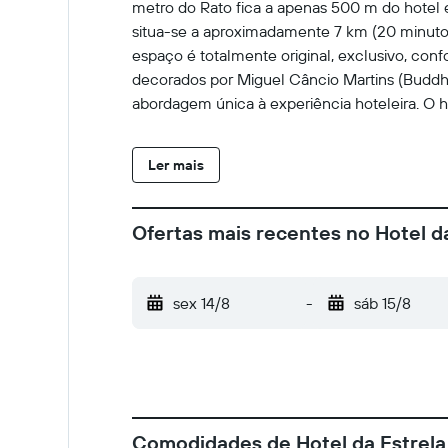
metro do Rato fica a apenas 500 m do hotel 
situa-se a aproximadamente 7 km (20 minuto
espaço é totalmente original, exclusivo, confo
decorados por Miguel Câncio Martins (Buddha 
abordagem única à experiência hoteleira. O 
receção e serviço de check-out 24 h por dia.
hóspedes poderão tomar refeições no restaur
Ler mais
dispor mediante taxa extra.
Ofertas mais recentes no Hotel d
sex 14/8
-
sáb 15/8
Comodidades de Hotel da Estrela