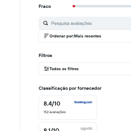
Fraco
Ordenar por
:
Mais recentes
Filtros
Todos os filtros
Classificação por fornecedor
8.4
/10
8.4
de
152 avaliações
10
8.1
/10
8.1