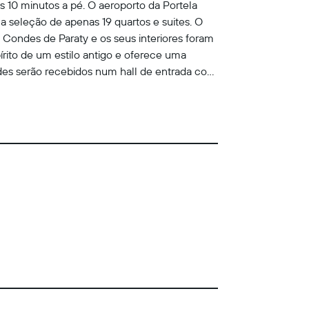
 10 minutos a pé. O aeroporto da Portela
seleção de apenas 19 quartos e suites. O
os Condes de Paraty e os seus interiores foram
rito de um estilo antigo e oferece uma
des serão recebidos num hall de entrada com
Internet e instalações para conferências. Os
e de lavandaria e a garagem encontram-se ao