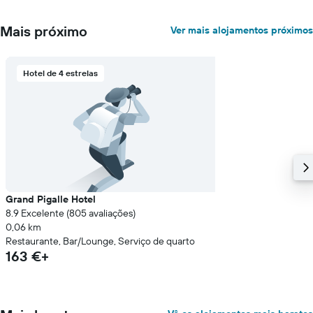
quarto
numa
Mais próximo
Ver mais alojamentos próximos
ordenada
Hotel de 4 estrelas
Grand Pigalle Hotel
8.9 Excelente (805 avaliações)
0,06 km
Restaurante, Bar/Lounge, Serviço de quarto
163 €+