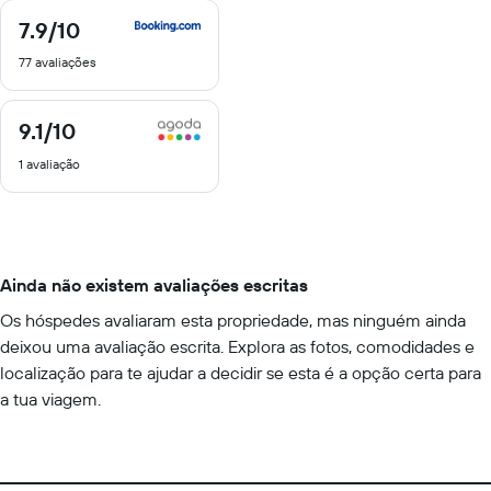
7.9
/10
7.9
de
77 avaliações
10
9.1
/10
9.1
de
1 avaliação
10
Ainda não existem avaliações escritas
Os hóspedes avaliaram esta propriedade, mas ninguém ainda
deixou uma avaliação escrita. Explora as fotos, comodidades e
localização para te ajudar a decidir se esta é a opção certa para
a tua viagem.