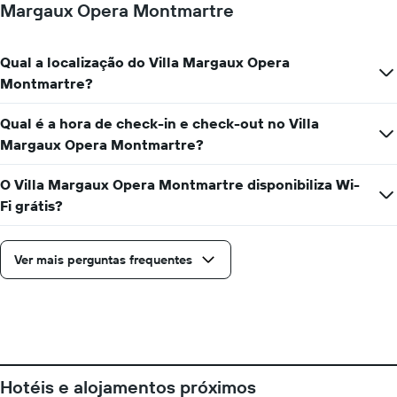
de
Margaux Opera Montmartre
da
um
data
quarto
da
numa
estadia
Qual a localização do Villa Margaux Opera
ordenada
O
Montmartre?
gráfico
apresenta
Qual é a hora de check-in e check-out no Villa
o
número
Margaux Opera Montmartre?
de
dias
O Villa Margaux Opera Montmartre disponibiliza Wi-
antes
Fi grátis?
da
estadia
numa
Ver mais perguntas frequentes
abcissa
O
gráfico
apresenta
o
preço
médio
de
Hotéis e alojamentos próximos
um