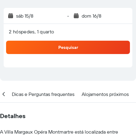
sáb 15/8
-
dom 16/8
2 hóspedes, 1 quarto
Pesquisar
ar
Dicas e Perguntas frequentes
Alojamentos próximos
Detalhes
A Villa Margaux Opéra Montmartre está localizada entre