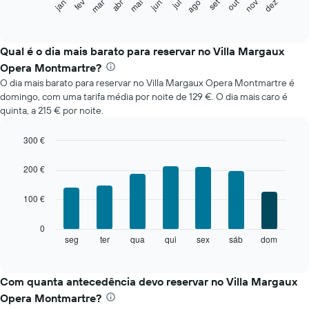
set
out
fev
mai
ago
nov
mar
jun
dez
jan
abr
jul
gráfico
End
of
seguinte
interactive
apresenta
chart
o
Qual é o dia mais barato para reservar no Villa Margaux
preço
Opera Montmartre?
médio
O dia mais barato para reservar no Villa Margaux Opera Montmartre é
de
domingo, com uma tarifa média por noite de 129 €. O dia mais caro é
um
quinta, a 215 € por noite.
quarto
em
cada
300 €
mês
Bar
Chart
O
graphic.
chart
200 €
with
gráfico
7
apresenta
100 €
bars.
meses
numa
O
0
abcissa.
gráfico
seg
ter
qua
qui
sex
sáb
dom
End
O
of
seguinte
gráfico
interactive
apresenta
chart
apresenta
o
Com quanta antecedência devo reservar no Villa Margaux
o
preço
preço
Opera Montmartre?
médio