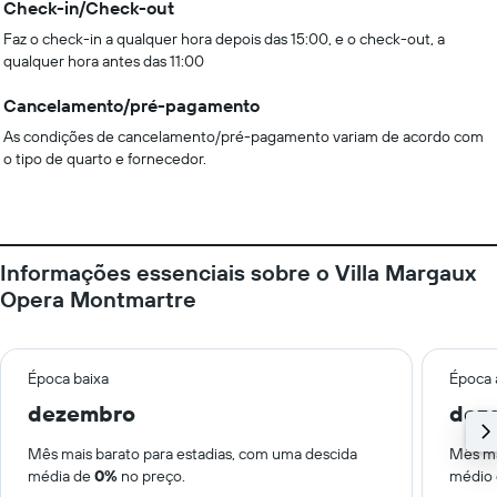
Check-in/Check-out
Faz o check-in a qualquer hora depois das 15:00, e o check-out, a
qualquer hora antes das 11:00
Cancelamento/pré-pagamento
As condições de cancelamento/pré-pagamento variam de acordo com
o tipo de quarto e fornecedor.
Informações essenciais sobre o Villa Margaux
Opera Montmartre
Época baixa
Época 
dezembro
dez
Mês mais barato para estadias, com uma descida
Mês ma
média de
0%
no preço.
médio