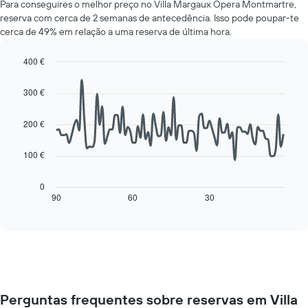
médio
Para conseguires o melhor preço no Villa Margaux Opera Montmartre,
de
de
reserva com cerca de 2 semanas de antecedência. Isso pode poupar-te
um
um
cerca de 49% em relação a uma reserva de última hora.
quarto
quarto
a
numa
cada
400 €
ordenada
dia
Line
Chart
da
graphic.
chart
300 €
with
semana
90
O
data
200 €
gráfico
points.
apresenta
os
100 €
O
dias
gráfico
da
seguinte
0
semana
mostra
90
60
30
End
numa
of
como
interactive
abcissa
o
chart
O
preço
gráfico
de
apresenta
um
o
quarto
preço
muda
médio
Perguntas frequentes sobre reservas em Villa
perto