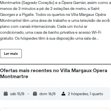
Montmartre (Sagrado Coração) e a Ópera Garnier, assim como a
menos de 3 minutos a pé de 2 estações de metro, a Saint
Georges e a Pigalle. Todos os quartos na Villa Margaux Opéra
Montmartrel têm uma área de trabalho e uma televisão de ecrã
plano com canais internacionais. Cada um inclui ar
condicionado, uma casa de banho privativa e acesso Wi-Fi
gratuito. Os hóspedes têm à sua disposição uma sala de
refeições com tecto abobadado e trabalhos em pedra para
desfrutarem de um buffet de pequeno-almoço servido das
Ler mais
07:30h às 10:00h. No Verão, aproveite as temperaturas mais
frescas do pátio interior. A Estação Ferroviária Gare du Nord,
com o seu terminal Eurostar, e a Gare Saint-Lazare são
Ofertas mais recentes no Villa Margaux Opera
facilmente e rapidamente acessíveis a partir do Margaux Opéra
Montmartre
Montmartre através de transportes públicos.
sáb 15/8
-
dom 16/8
2 hóspedes, 1 quarto