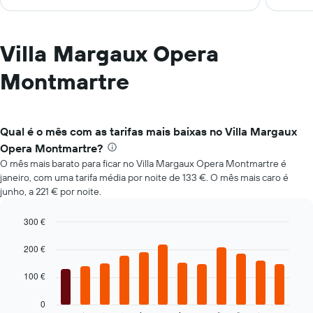
Villa Margaux Opera
Montmartre
Qual é o mês com as tarifas mais baixas no Villa Margaux
Opera Montmartre?
O mês mais barato para ficar no Villa Margaux Opera Montmartre é
janeiro, com uma tarifa média por noite de 133 €. O mês mais caro é
junho, a 221 € por noite.
300 €
Bar
Chart
graphic.
chart
200 €
with
12
100 €
bars.
0
O