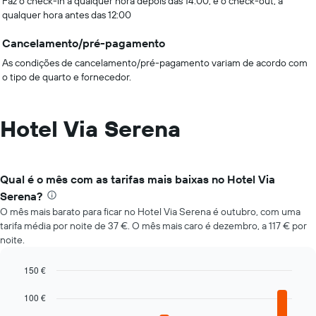
Faz o check-in a qualquer hora depois das 14:00, e o check-out, a
qualquer hora antes das 12:00
Cancelamento/pré-pagamento
As condições de cancelamento/pré-pagamento variam de acordo com
o tipo de quarto e fornecedor.
Hotel Via Serena
Qual é o mês com as tarifas mais baixas no Hotel Via
Serena?
O mês mais barato para ficar no Hotel Via Serena é outubro, com uma
tarifa média por noite de 37 €. O mês mais caro é dezembro, a 117 € por
noite.
150 €
Bar
Chart
graphic.
chart
100 €
with