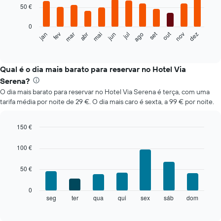
12
50 €
bars.
0
O
set
out
fev
mai
ago
nov
mar
jun
dez
jan
abr
jul
gráfico
End
of
seguinte
interactive
apresenta
chart
o
Qual é o dia mais barato para reservar no Hotel Via
preço
Serena?
médio
O dia mais barato para reservar no Hotel Via Serena é terça, com uma
de
tarifa média por noite de 29 €. O dia mais caro é sexta, a 99 € por noite.
um
quarto
em
150 €
cada
Bar
Chart
mês
graphic.
chart
100 €
O
with
gráfico
7
50 €
bars.
apresenta
meses
O
numa
0
gráfico
abcissa.
seg
ter
qua
qui
sex
sáb
dom
End
of
seguinte
O
interactive
apresenta
gráfico
chart