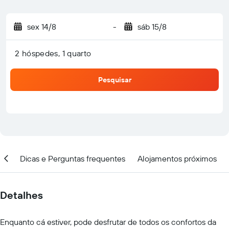
sex 14/8
-
sáb 15/8
2 hóspedes, 1 quarto
Pesquisar
ção
Dicas e Perguntas frequentes
Alojamentos próximos
Detalhes
Enquanto cá estiver, pode desfrutar de todos os confortos da