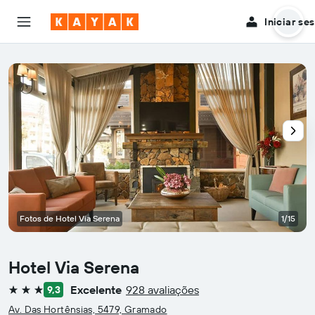
Iniciar se
Fotos de Hotel Via Serena
1/15
Hotel Via Serena
Excelente
928 avaliações
9,3
3 estrelas
Av. Das Hortênsias, 5479, Gramado