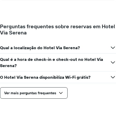
o
apresenta
preço
o
médio
preço
de
médio
um
de
Perguntas frequentes sobre reservas em Hotel
quarto
um
Via Serena
a
quarto
cada
numa
dia
ordenada
da
Qual a localização do Hotel Via Serena?
semana
O
Qual é a hora de check-in e check-out no Hotel Via
gráfico
Serena?
apresenta
os
dias
O Hotel Via Serena disponibiliza Wi-Fi grátis?
da
semana
numa
Ver mais perguntas frequentes
abcissa
O
gráfico
apresenta
o