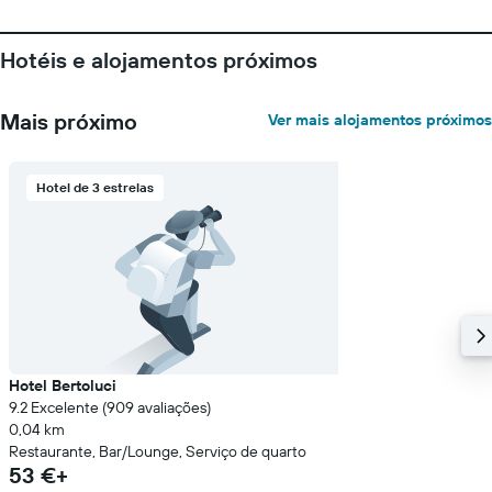
preço
médio
Hotéis e alojamentos próximos
de
um
quarto
Mais próximo
Ver mais alojamentos próximos
numa
ordenada
Hotel de 3 estrelas
Hotel Bertoluci
9.2 Excelente (909 avaliações)
0,04 km
Restaurante, Bar/Lounge, Serviço de quarto
53 €+