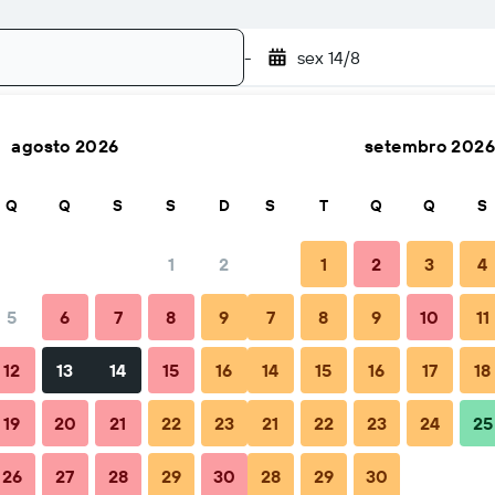
-
sex 14/8
agosto 2026
setembro 2026
Pesquisar
Q
Q
S
S
D
S
T
Q
Q
S
1
2
1
2
3
4
to(a)
5
6
7
8
9
7
8
9
10
11
Total por noite
12
13
14
15
16
14
15
16
17
18
115 €
19
20
21
22
23
21
22
23
24
25
26
27
28
29
30
28
29
30
135 €