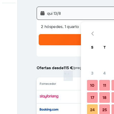
qui 13/8
2 hóspedes, 1 quarto
S
T
Ofertas desde
115 €
/
preço por noite mais bara
3
4
Fornecedor
10
11
17
18
24
25