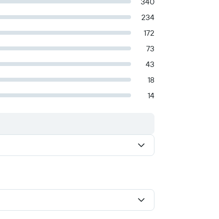
340
234
172
73
43
18
14