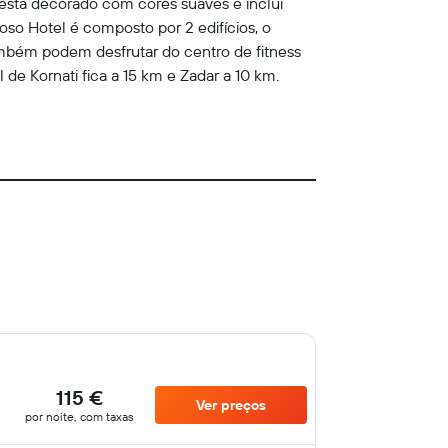
 está decorado com cores suaves e inclui
so Hotel é composto por 2 edifícios, o
mbém podem desfrutar do centro de fitness
de Kornati fica a 15 km e Zadar a 10 km.
115 €
Ver preços
por noite, com taxas