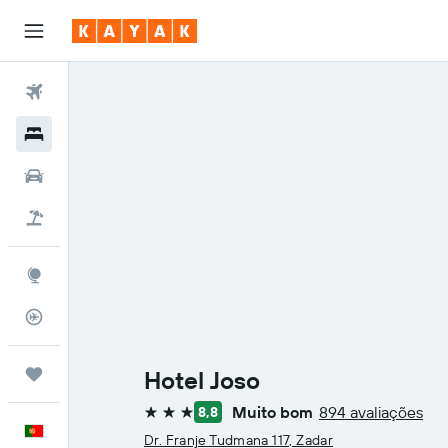
Voos
Hotéis
Carros
Voo+Hotel
Explore
Monitorizador de voos
Trips
Hotel Joso
Muito bom
894 avaliações
8,8
3 estrelas
Português
Dr. Franje Tudmana 117, Zadar