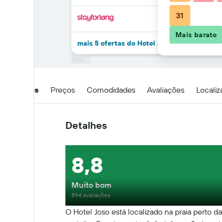
31
Mais barato
mais 5 ofertas do Hotel Joso
Detalhes
Preços
Comodidades
Avaliações
Locali
Detalhes
8,8
Muito bom
894 avaliações
O Hotel Joso está localizado na praia perto d