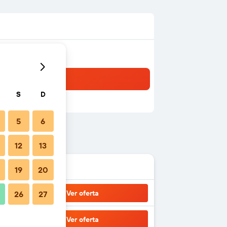
S
D
5
6
12
13
19
20
Ver oferta
26
27
Ver oferta