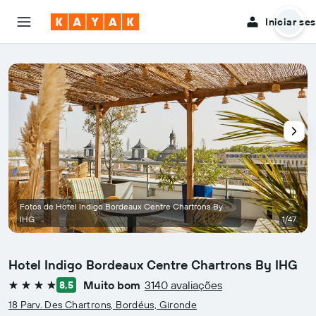
Iniciar se
Fotos de Hotel Indigo Bordeaux Centre Chartrons By
IHG
1/47
Hotel Indigo Bordeaux Centre Chartrons By IHG
Muito bom
3140 avaliações
8,5
4 estrelas
18 Parv. Des Chartrons, Bordéus, Gironde