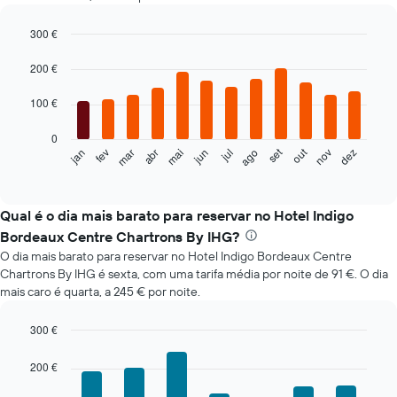
300 €
Bar
Chart
graphic.
chart
200 €
with
12
100 €
bars.
0
O
set
out
fev
mai
ago
nov
mar
jun
dez
jan
abr
jul
gráfico
End
of
seguinte
interactive
apresenta
chart
o
Qual é o dia mais barato para reservar no Hotel Indigo
preço
Bordeaux Centre Chartrons By IHG?
médio
O dia mais barato para reservar no Hotel Indigo Bordeaux Centre
de
Chartrons By IHG é sexta, com uma tarifa média por noite de 91 €. O dia
um
mais caro é quarta, a 245 € por noite.
quarto
em
cada
300 €
mês
Bar
Chart
O
graphic.
chart
200 €
with
gráfico
7
apresenta