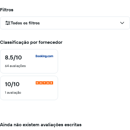
Filtros
Todos os filtros
Classificação por fornecedor
8.5
/10
8.5
de
64 avaliações
10
10
/10
10
de
1 avaliação
10
Ainda não existem avaliações escritas