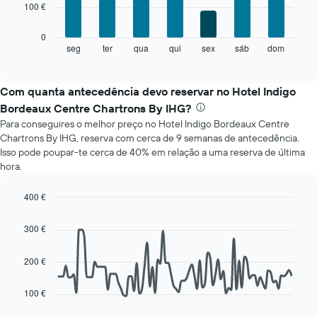
100 €
bars.
meses
numa
O
0
abcissa.
gráfico
seg
ter
qua
qui
sex
sáb
dom
End
O
of
seguinte
gráfico
interactive
apresenta
chart
apresenta
o
Com quanta antecedência devo reservar no Hotel Indigo
o
preço
preço
Bordeaux Centre Chartrons By IHG?
médio
médio
Para conseguires o melhor preço no Hotel Indigo Bordeaux Centre
de
de
Chartrons By IHG, reserva com cerca de 9 semanas de antecedência.
um
um
Isso pode poupar-te cerca de 40% em relação a uma reserva de última
quarto
quarto
hora.
a
numa
cada
ordenada
dia
400 €
da
Line
Chart
semana
graphic.
chart
300 €
with
O
90
gráfico
data
200 €
apresenta
points.
os
dias
100 €
O
da
gráfico
semana