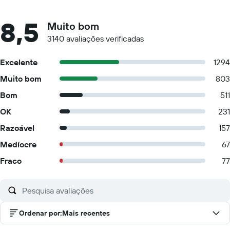
8,5
Muito bom
3140 avaliações verificadas
Excelente
1294
Muito bom
803
Bom
511
OK
231
Razoável
157
Medíocre
67
Fraco
77
Ordenar por
:
Mais recentes