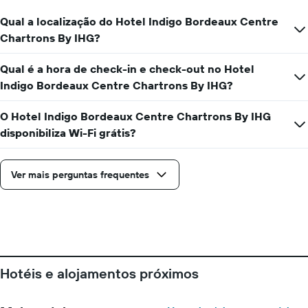
numa
Qual a localização do Hotel Indigo Bordeaux Centre
abcissa
O
Chartrons By IHG?
gráfico
apresenta
Qual é a hora de check-in e check-out no Hotel
o
Indigo Bordeaux Centre Chartrons By IHG?
preço
médio
de
O Hotel Indigo Bordeaux Centre Chartrons By IHG
um
disponibiliza Wi-Fi grátis?
quarto
numa
ordenada
Ver mais perguntas frequentes
Hotéis e alojamentos próximos