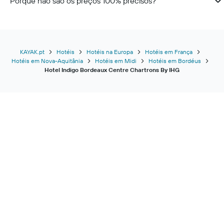
Porque não são os preços 100% precisos?
KAYAK.pt
Hotéis
Hotéis na Europa
Hotéis em França
Hotéis em Nova-Aquitânia
Hotéis em Midi
Hotéis em Bordéus
Hotel Indigo Bordeaux Centre Chartrons By IHG