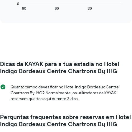
seguinte
0
numa
mostra
90
60
30
End
abcissa
of
como
O
interactive
o
chart
gráfico
preço
apresenta
de
o
um
preço
quarto
médio
muda
de
perto
um
da
quarto
Dicas da KAYAK para a tua estadia no Hotel
data
numa
da
Indigo Bordeaux Centre Chartrons By IHG
ordenada
estadia
O
gráfico
Quanto tempo deves ficar no Hotel Indigo Bordeaux Centre
apresenta
Chartrons By IHG? Normalmente, os utilizadores da KAYAK
o
reservam quartos aqui durante 3 dias.
número
de
dias
Perguntas frequentes sobre reservas em Hotel
antes
Indigo Bordeaux Centre Chartrons By IHG
da
estadia