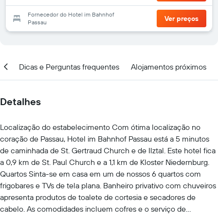
Fornecedor do Hotel im Bahnhof
Ver preços
Passau
ção
Dicas e Perguntas frequentes
Alojamentos próximos
Detalhes
Localização do estabelecimento Com ótima localização no
coração de Passau, Hotel im Bahnhof Passau está a 5 minutos
de caminhada de St. Gertraud Church e de Ilztal. Este hotel fica
a 0,9 km de St. Paul Church e a 1,1 km de Kloster Niedernburg.
Quartos Sinta-se em casa em um de nossos 6 quartos com
frigobares e TVs de tela plana. Banheiro privativo com chuveiros
apresenta produtos de toalete de cortesia e secadores de
cabelo. As comodidades incluem cofres e o serviço de