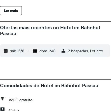
arrumação nos quartos é fornecido diariamente. Comodidades
Aproveite a conveniência de comodidades, como assistência
Ler mais
com excursões/ingressos e máquina automática de vendas.
Alimentação Hotel im Bahnhof Passau oferece aos hóspedes
deliciosas opções de refeição no um restaurante. Há café da
Ofertas mais recentes no Hotel im Bahnhof
manhã feito na hora disponível diariamente, entre 9h e meio-dia,
Passau
mediante uma taxa.
sáb 15/8
-
dom 16/8
2 hóspedes, 1 quarto
Comodidades de Hotel im Bahnhof Passau
Wi-Fi gratuito
Cofre