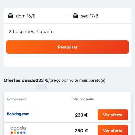
dom 16/8
-
seg 17/8
2 hóspedes, 1 quarto
Pesquisar
Ofertas desde
233 €
/
preço por noite mais barato(a)
Fornecedor
Total por noite
233 €
Ver oferta
250 €
Ver oferta