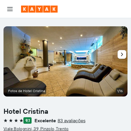
Fotos de Hotel Cristina
1/16
Hotel Cristina
Excelente
83 avaliações
9,1
4 estrelas
Viale Bolognini, 39, Pinzolo, Trento