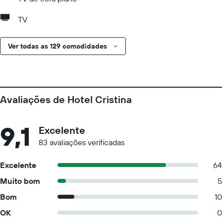
TV
Ver todas as 129 comodidades
Avaliações de Hotel Cristina
9,1
Excelente
83 avaliações verificadas
Excelente
64
Muito bom
5
Bom
10
OK
0