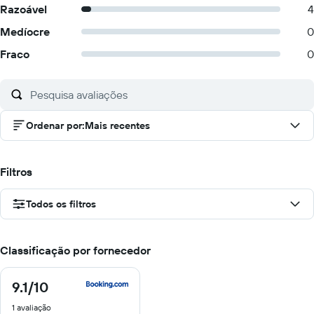
Razoável
4
Medíocre
0
Fraco
0
Ordenar por
:
Mais recentes
Filtros
Todos os filtros
Classificação por fornecedor
9.1
/10
9.1
de
1 avaliação
10