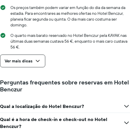
número
de
Os preços também podem variar em função do dia da semana da
dias
estadia. Para encontrares as melhores ofertas no Hotel Benczur,
antes
planeia ficar segunda ou quinta. O dia mais caro costuma ser
da
domingo.
estadia
numa
O quarto mais barato reservado no Hotel Benczur pela KAYAK nas
abcissa
últimas duas semanas custava 56 €, enquanto o mais caro custava
O
56 €.
gráfico
apresenta
Ver mais dicas
o
preço
médio
de
Perguntas frequentes sobre reservas em Hotel
um
Benczur
quarto
numa
ordenada
Qual a localização do Hotel Benczur?
Qual é a hora de check-in e check-out no Hotel
Benczur?