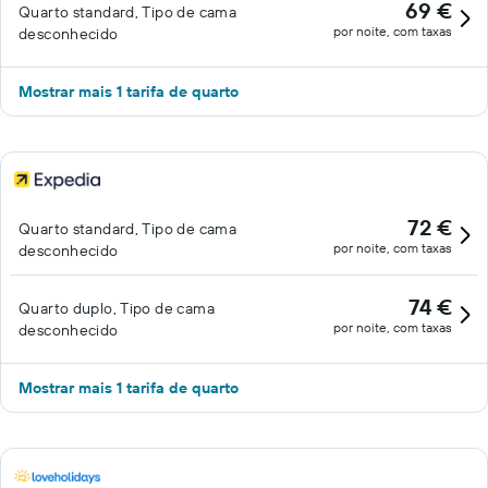
69 €
Quarto standard, Tipo de cama
por noite, com taxas
desconhecido
Mostrar mais 1 tarifa de quarto
72 €
Quarto standard, Tipo de cama
por noite, com taxas
desconhecido
74 €
Quarto duplo, Tipo de cama
por noite, com taxas
desconhecido
Mostrar mais 1 tarifa de quarto