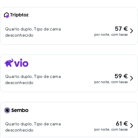
57 €
Quarto duplo, Tipo de cama
por noite, com taxas
desconhecido
59 €
Quarto duplo, Tipo de cama
por noite, com taxas
desconhecido
61 €
Quarto duplo, Tipo de cama
por noite, com taxas
desconhecido