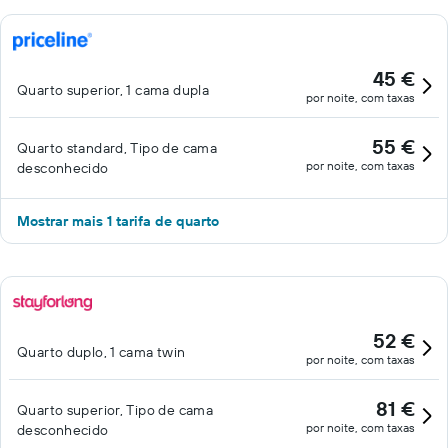
45 €
Quarto superior, 1 cama dupla
por noite, com taxas
55 €
Quarto standard, Tipo de cama
por noite, com taxas
desconhecido
Mostrar mais 1 tarifa de quarto
52 €
Quarto duplo, 1 cama twin
por noite, com taxas
81 €
Quarto superior, Tipo de cama
por noite, com taxas
desconhecido