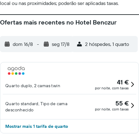
local ou nas proximidades; poderão ser aplicadas taxas.
Ofertas mais recentes no Hotel Benczur
dom 16/8
-
seg 17/8
2 hóspedes, 1 quarto
41 €
Quarto duplo, 2 camas twin
por noite, com taxas
55 €
Quarto standard, Tipo de cama
por noite, com taxas
desconhecido
Mostrar mais 1 tarifa de quarto