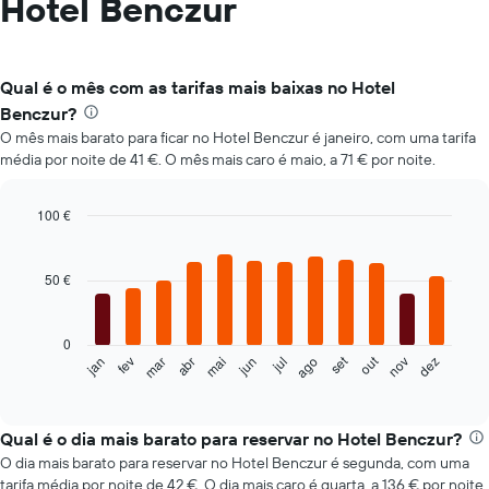
Hotel Benczur
Qual é o mês com as tarifas mais baixas no Hotel
Benczur?
O mês mais barato para ficar no Hotel Benczur é janeiro, com uma tarifa
média por noite de 41 €. O mês mais caro é maio, a 71 € por noite.
100 €
Bar
Chart
graphic.
chart
with
50 €
12
bars.
0
O
set
out
fev
mai
ago
nov
mar
jun
dez
jan
abr
jul
gráfico
End
of
seguinte
interactive
apresenta
chart
o
Qual é o dia mais barato para reservar no Hotel Benczur?
preço
O dia mais barato para reservar no Hotel Benczur é segunda, com uma
médio
tarifa média por noite de 42 €. O dia mais caro é quarta, a 136 € por noite.