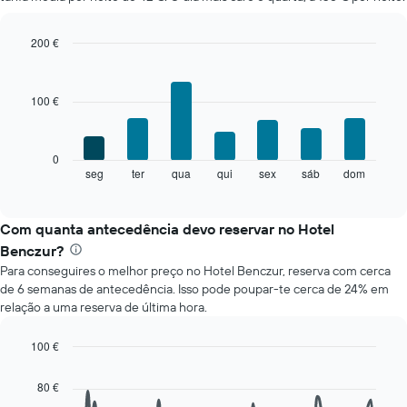
de
um
quarto
200 €
em
Bar
Chart
cada
graphic.
chart
mês
with
100 €
7
O
bars.
gráfico
apresenta
O
0
meses
gráfico
seg
ter
qua
qui
sex
sáb
dom
End
numa
of
seguinte
abcissa.
interactive
apresenta
chart
O
o
Com quanta antecedência devo reservar no Hotel
gráfico
preço
apresenta
Benczur?
médio
o
Para conseguires o melhor preço no Hotel Benczur, reserva com cerca
de
preço
de 6 semanas de antecedência. Isso pode poupar-te cerca de 24% em
um
médio
relação a uma reserva de última hora.
quarto
de
a
um
cada
100 €
quarto
dia
Line
numa
Chart
da
graphic.
chart
ordenada
80 €
with
semana