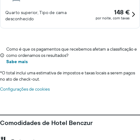
148 €
Quarto superior, Tipo de cama
por noite, com taxas
desconhecido
Como é que os pagamentos que recebemos afetam a classificação e
como ordenamos os resultados?
Sabe mais
*
O total inclui uma estimativa de impostos e taxas locais a serem pagos
no ato de check-out.
Configurações de cookies
Comodidades de Hotel Benczur