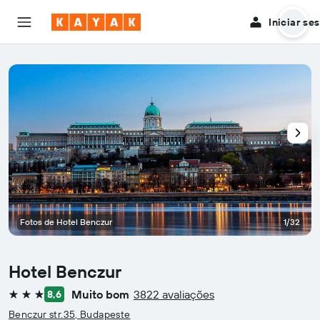
Iniciar se
Fotos de Hotel Benczur
1/32
Hotel Benczur
Muito bom
3822 avaliações
8,6
3 estrelas
Benczur str.35, Budapeste