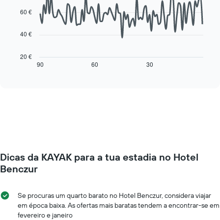
90
O
data
60 €
gráfico
points.
apresenta
os
40 €
O
dias
gráfico
da
seguinte
20 €
semana
mostra
90
60
30
End
numa
of
como
interactive
abcissa
o
chart
O
preço
gráfico
de
apresenta
um
o
quarto
preço
muda
médio
perto
de
da
um
Dicas da KAYAK para a tua estadia no Hotel
data
quarto
da
Benczur
numa
estadia
ordenada
O
gráfico
Se procuras um quarto barato no Hotel Benczur, considera viajar
apresenta
em época baixa. As ofertas mais baratas tendem a encontrar-se em
o
fevereiro e janeiro