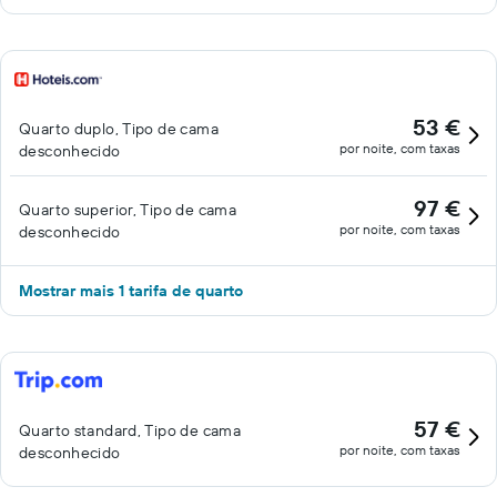
53 €
Quarto duplo, Tipo de cama
por noite, com taxas
desconhecido
97 €
Quarto superior, Tipo de cama
por noite, com taxas
desconhecido
Mostrar mais 1 tarifa de quarto
57 €
Quarto standard, Tipo de cama
por noite, com taxas
desconhecido