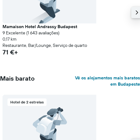
Mamaison Hotel Andrassy Budapest
9 Excelente (1 643 avaliações)
0,17 km
Restaurante, Bar/Lounge, Serviço de quarto
71 €+
Mais barato
Vê os alojamentos mais baratos
em Budapeste
Hotel de 2 estrelas