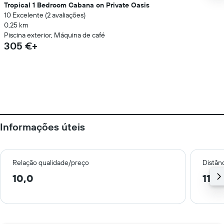
Tropical 1 Bedroom Cabana on Private Oasis
10 Excelente (2 avaliações)
0,25 km
Piscina exterior, Máquina de café
305 €+
Informações úteis
Relação qualidade/preço
Distân
10,0
11,3