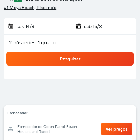
2 estrelas
#1 Maya Beach, Placencia
sex 14/8
-
sáb 15/8
2 hóspedes, 1 quarto
Pesquisar
Fornecedor
Fornecedor do Green Parrot Beach
Ver preços
Houses and Resort