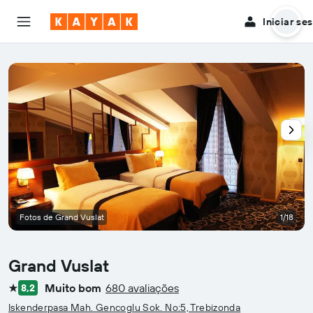
Iniciar se
Fotos de Grand Vuslat
1/18
Grand Vuslat
Muito bom
680 avaliações
8,2
1 estrela
Iskenderpasa Mah. Gencoglu Sok. No:5, Trebizonda