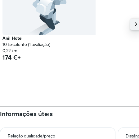
Anil Hotel
10 Excelente (1 avaliação)
0,22 km
174 €+
Informações úteis
Relação qualidade/preço
Distân