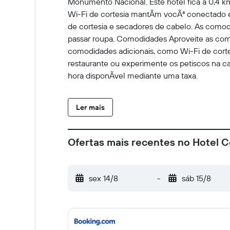
Monumento Nacional. Este hotel fica a 0,4 
Wi-Fi de cortesia mantÃm vocÃª conectado e 
de cortesia e secadores de cabelo. As comodi
passar roupa. Comodidades Aproveite as comod
comodidades adicionais, como Wi-Fi de cort
restaurante ou experimente os petiscos na c
hora disponÃ­vel mediante uma taxa.
Ler mais
Ofertas mais recentes no Hotel C
sex 14/8
-
sáb 15/8