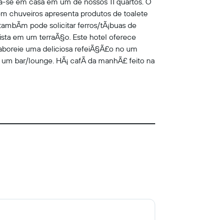
a-se em casa em um de nossos 11 quartos. O
om chuveiros apresenta produtos de toalete
tambÃm pode solicitar ferros/tÃ¡buas de
ista em um terraÃ§o. Este hotel oferece
aboreie uma deliciosa refeiÃ§Ã£o no um
m um bar/lounge. HÃ¡ cafÃ da manhÃ£ feito na