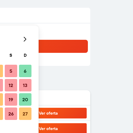
S
D
5
6
12
13
19
20
Ver oferta
26
27
Ver oferta