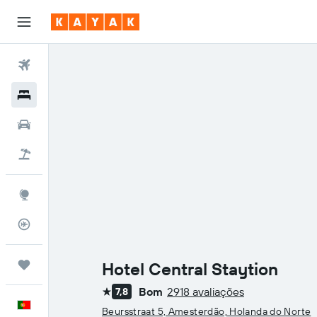
Voos
Hotéis
Carros
Voo+Hotel
Explore
Monitorizador de voos
Trips
Hotel Central Staytion
Bom
2918 avaliações
7,8
1 estrela
Português
Beursstraat 5, Amesterdão, Holanda do Norte