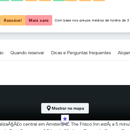
115 €
Razoável
Mais caro
Com base nos preços médios de hotéis de 3 
ão
Quando reservar
Dicas e Perguntas frequentes
Aloja
Mostrar no mapa
izaÃ§Ã£o central em AmsterdÃ£, The Frisco Inn estÃ¡ a 5 min