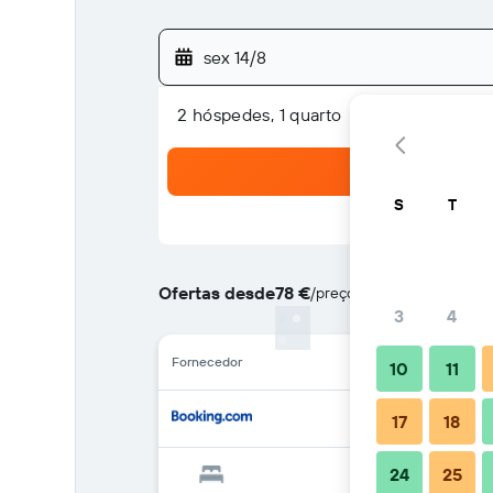
sex 14/8
2 hóspedes, 1 quarto
S
T
Ofertas desde
78 €
/
preço por noite mais barat
3
4
Fornecedor
10
11
17
18
24
25