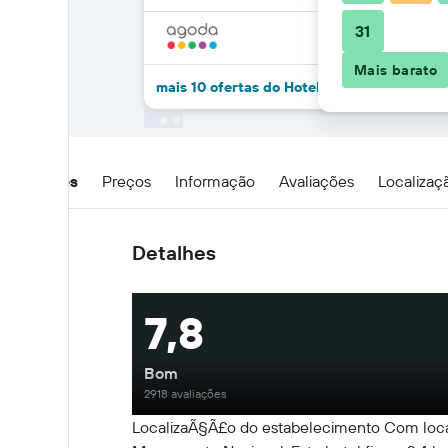
31
Mais barato
mais 10 ofertas do Hotel Central Staytion
Detalhes
Preços
Informação
Avaliações
Localizaç
Detalhes
7,8
Bom
2918 avaliações
LocalizaÃ§Ã£o do estabelecimento Com local