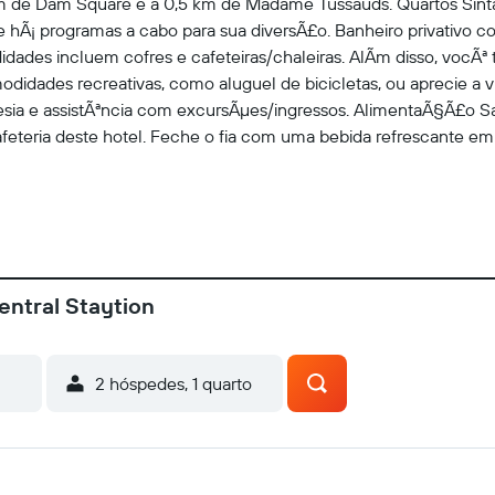
km de Dam Square e a 0,5 km de Madame Tussauds. Quartos Sint
hÃ¡ programas a cabo para sua diversÃ£o. Banheiro privativo c
dades incluem cofres e cafeteiras/chaleiras. AlÃm disso, vocÃª 
idades recreativas, como aluguel de bicicletas, ou aprecie a v
esia e assistÃªncia com excursÃµes/ingressos. AlimentaÃ§Ã£o S
afeteria deste hotel. Feche o fia com uma bebida refrescante e
entral Staytion
2 hóspedes, 1 quarto