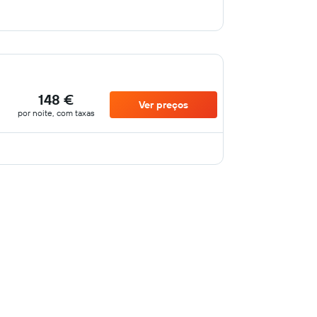
148 €
Ver preços
por noite, com taxas