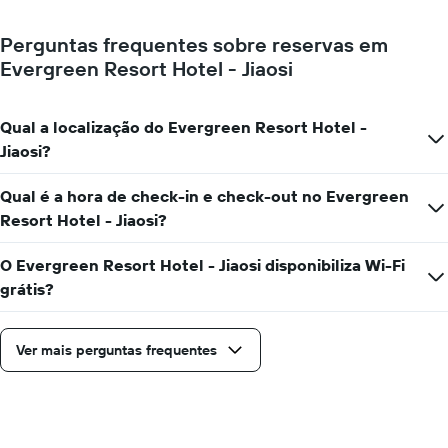
o
quarto
preço
muda
médio
Perguntas frequentes sobre reservas em
perto
de
Evergreen Resort Hotel - Jiaosi
da
um
data
quarto
da
numa
estadia
Qual a localização do Evergreen Resort Hotel -
ordenada
O
Jiaosi?
gráfico
apresenta
Qual é a hora de check-in e check-out no Evergreen
o
número
Resort Hotel - Jiaosi?
de
dias
O Evergreen Resort Hotel - Jiaosi disponibiliza Wi-Fi
antes
grátis?
da
estadia
numa
Ver mais perguntas frequentes
abcissa
O
gráfico
apresenta
o
preço