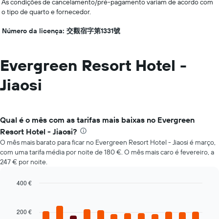
As condições de cancelamento/pré-pagamento variam de acordo com
o tipo de quarto e fornecedor.
Número da licença: 交觀宿字第1331號
Evergreen Resort Hotel -
Jiaosi
Qual é o mês com as tarifas mais baixas no Evergreen
Resort Hotel - Jiaosi?
O mês mais barato para ficar no Evergreen Resort Hotel - Jiaosi é março,
com uma tarifa média por noite de 180 €. O mês mais caro é fevereiro, a
247 € por noite.
400 €
Bar
Chart
graphic.
chart
with
200 €
12