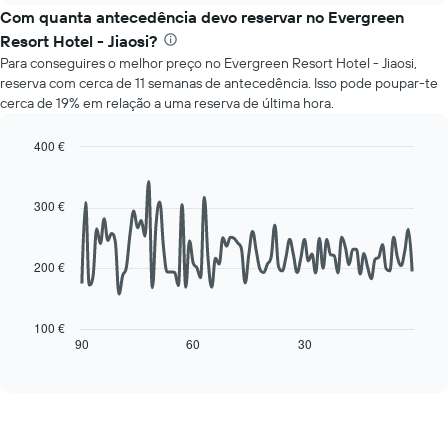
apresenta
o
Com quanta antecedência devo reservar no Evergreen
o
preço
preço
Resort Hotel - Jiaosi?
médio
médio
Para conseguires o melhor preço no Evergreen Resort Hotel - Jiaosi,
de
de
reserva com cerca de 11 semanas de antecedência. Isso pode poupar-te
um
um
cerca de 19% em relação a uma reserva de última hora.
quarto
quarto
a
numa
cada
400 €
ordenada
dia
Line
Chart
da
graphic.
chart
with
semana
300 €
90
O
data
gráfico
points.
apresenta
200 €
os
O
dias
gráfico
da
seguinte
100 €
semana
mostra
90
60
30
End
numa
of
como
interactive
abcissa
o
chart
O
preço
gráfico
de
apresenta
um