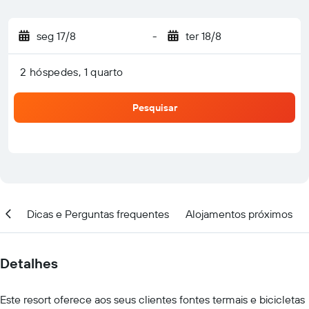
seg 17/8
-
ter 18/8
2 hóspedes, 1 quarto
Pesquisar
ção
Dicas e Perguntas frequentes
Alojamentos próximos
Detalhes
Este resort oferece aos seus clientes fontes termais e bicicletas