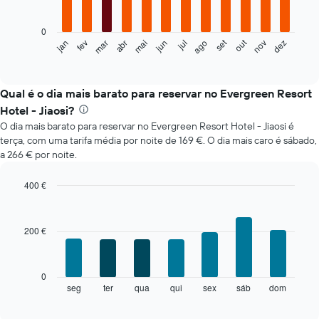
bars.
0
O
set
out
fev
mai
ago
nov
mar
jun
dez
jan
abr
jul
gráfico
End
of
seguinte
interactive
apresenta
chart
o
Qual é o dia mais barato para reservar no Evergreen Resort
preço
Hotel - Jiaosi?
médio
O dia mais barato para reservar no Evergreen Resort Hotel - Jiaosi é
de
terça, com uma tarifa média por noite de 169 €. O dia mais caro é sábado,
um
a 266 € por noite.
quarto
em
cada
400 €
mês
Bar
Chart
O
graphic.
chart
with
gráfico
200 €
7
apresenta
bars.
meses
numa
O
0
abcissa.
gráfico
seg
ter
qua
qui
sex
sáb
dom
End
O
of
seguinte
gráfico
interactive
apresenta
chart