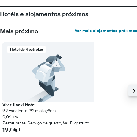
médio
de
Hotéis e alojamentos próximos
um
quarto
numa
Mais próximo
Ver mais alojamentos próximos
ordenada
Hotel de 4 estrelas
Vivir Jiaoxi Hotel
9.2 Excelente (92 avaliações)
0,06 km
Restaurante, Serviço de quarto, Wi-Fi gratuito
197 €+