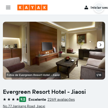
Iniciar se
Fotos de Evergreen Resort Hotel - Jiaosi
1/18
Evergreen Resort Hotel - Jiaosi
Excelente
2269 avaliações
9,2
4 estrelas
No.77 Jiankang Road, Jiaoxi