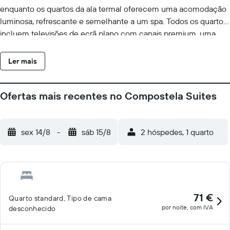
enquanto os quartos da ala termal oferecem uma acomodação
luminosa, refrescante e semelhante a um spa. Todos os quartos
incluem televisões de ecrã plano com canais premium, uma
área de estar e secretária, bem como confortáveis camas e
roupa de cama. Os quartos também incluem casas de banho
Ler mais
privadas de luxo com mobiliário moderno e amenidades
premium. Este é um hotel para não fumadores que não permite
Ofertas mais recentes no Compostela Suites
animais de estimação.
sex 14/8
-
sáb 15/8
2 hóspedes, 1 quarto
71 €
Quarto standard, Tipo de cama
por noite, com IVA
desconhecido