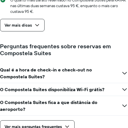
O quarto mais barato reservado no Compostela Suites pela KAYAK
abcissa
nas últimas duas semanas custava 95 €, enquanto o mais caro
O
custava 95 €.
gráfico
apresenta
Ver mais dicas
o
preço
médio
de
Perguntas frequentes sobre reservas em
um
Compostela Suites
quarto
numa
ordenada
Qual é a hora de check-in e check-out no
Compostela Suites?
O Compostela Suites disponibiliza Wi-Fi grátis?
O Compostela Suites fica a que distância do
aeroporto?
Ver mais perguntas frequentes