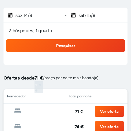
sex 14/8
-
sáb 15/8
2 hóspedes, 1 quarto
Pesquisar
Ofertas desde
71 €
/
preço por noite mais barato(a)
Fornecedor
Total por noite
71 €
Ver oferta
74 €
Ver oferta