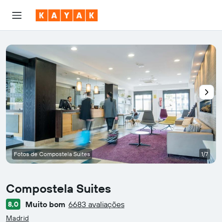
Fotos de Compostela Suites
1/7
Compostela Suites
Muito bom
6683 avaliações
8,0
Classificação: 0
Madrid