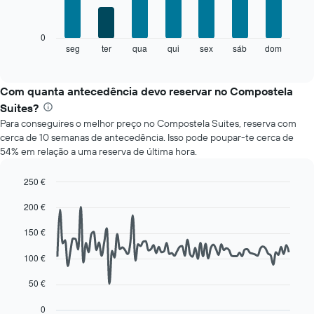
bars.
apresenta
meses
O
numa
0
gráfico
abcissa.
seg
ter
qua
qui
sex
sáb
dom
End
of
seguinte
O
interactive
apresenta
gráfico
chart
o
apresenta
Com quanta antecedência devo reservar no Compostela
preço
o
Suites?
médio
preço
Para conseguires o melhor preço no Compostela Suites, reserva com
de
médio
cerca de 10 semanas de antecedência. Isso pode poupar-te cerca de
um
de
54% em relação a uma reserva de última hora.
quarto
um
a
quarto
cada
numa
250 €
dia
ordenada
Line
Chart
200 €
da
graphic.
chart
with
semana
90
150 €
O
data
gráfico
points.
100 €
apresenta
os
O
50 €
dias
gráfico
da
seguinte
0