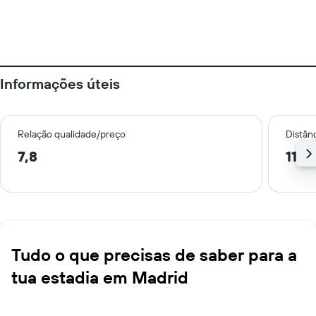
Informações úteis
Relação qualidade/preço
Distân
7,8
11,0
Tudo o que precisas de saber para a
tua estadia em Madrid