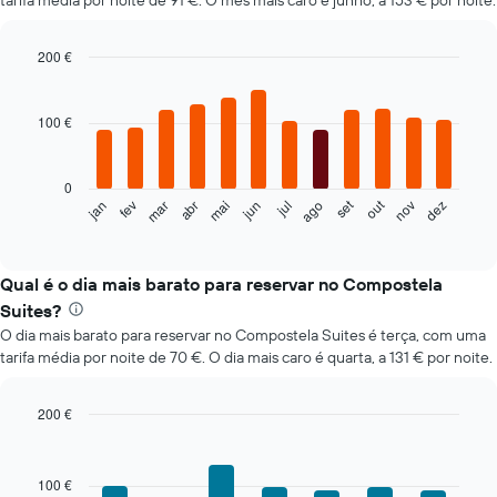
tarifa média por noite de 91 €. O mês mais caro é junho, a 153 € por noite.
200 €
Bar
Chart
graphic.
chart
with
100 €
12
bars.
0
O
set
out
fev
mai
ago
nov
mar
jun
dez
jan
abr
jul
gráfico
End
of
seguinte
interactive
apresenta
chart
o
Qual é o dia mais barato para reservar no Compostela
preço
Suites?
médio
O dia mais barato para reservar no Compostela Suites é terça, com uma
de
tarifa média por noite de 70 €. O dia mais caro é quarta, a 131 € por noite.
um
quarto
em
200 €
cada
Bar
Chart
mês
graphic.
chart
O
with
100 €
gráfico
7