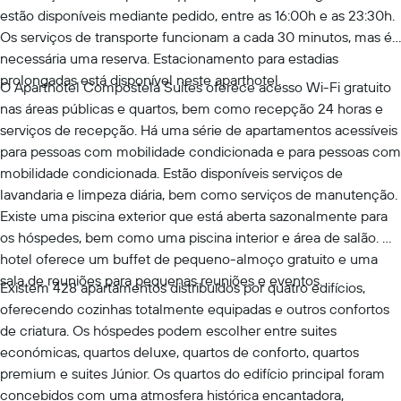
estão disponíveis mediante pedido, entre as 16:00h e as 23:30h.
Os serviços de transporte funcionam a cada 30 minutos, mas é
necessária uma reserva. Estacionamento para estadias
prolongadas está disponível neste aparthotel.
O Aparthotel Compostela Suites oferece acesso Wi-Fi gratuito
nas áreas públicas e quartos, bem como recepção 24 horas e
serviços de recepção. Há uma série de apartamentos acessíveis
para pessoas com mobilidade condicionada e para pessoas com
mobilidade condicionada. Estão disponíveis serviços de
lavandaria e limpeza diária, bem como serviços de manutenção.
Existe uma piscina exterior que está aberta sazonalmente para
os hóspedes, bem como uma piscina interior e área de salão. O
hotel oferece um buffet de pequeno-almoço gratuito e uma
sala de reuniões para pequenas reuniões e eventos.
Existem 428 apartamentos distribuídos por quatro edifícios,
oferecendo cozinhas totalmente equipadas e outros confortos
de criatura. Os hóspedes podem escolher entre suites
económicas, quartos deluxe, quartos de conforto, quartos
premium e suites Júnior. Os quartos do edifício principal foram
concebidos com uma atmosfera histórica encantadora,