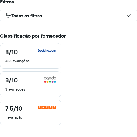
Filtros
Todos os filtros
Classificação por fornecedor
8
/10
8
de
386 avaliações
10
8
/10
8
de
3 avaliações
10
7.5
/10
7.5
de
1 avaliação
10