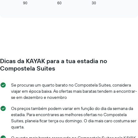
semana
mostra
90
60
30
End
numa
of
como
interactive
abcissa
o
chart
O
preço
gráfico
de
apresenta
um
o
quarto
preço
muda
médio
perto
de
da
um
Dicas da KAYAK para a tua estadia no
data
quarto
da
Compostela Suites
numa
estadia
ordenada
O
gráfico
Se procuras um quarto barato no Compostela Suites, considera
apresenta
viajar em época baixa. As ofertas mais baratas tendem a encontrar-
o
se em dezembro e novembro
número
de
Os preços também podem variar em função do dia da semana da
dias
estadia. Para encontrares as melhores ofertas no Compostela
antes
Suites, planeia ficar terça ou domingo. O dia mais caro costuma ser
da
quarta.
estadia
numa