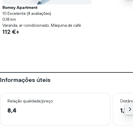
Romey Apartment
10 Excelente (4 avaliações)
0,18 km
Varanda, ar-condicionado, Máquina de café
112 €+
Informações úteis
Relação qualidade/preço
Distân
8,4
1,1 