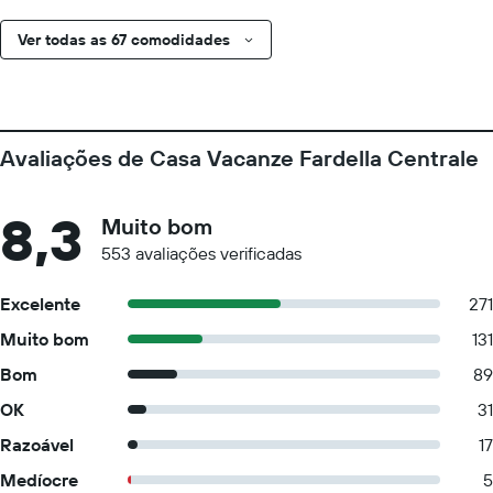
Ver todas as 67 comodidades
Avaliações de Casa Vacanze Fardella Centrale
8,3
Muito bom
553 avaliações verificadas
Excelente
271
Muito bom
131
Bom
89
OK
31
Razoável
17
Medíocre
5