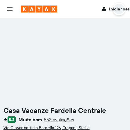
Iniciar se
Casa Vacanze Fardella Centrale
Muito bom
553 avaliações
8,3
1 estrela
Via Giovanbattista Fardella 126, Trapani, Sicília