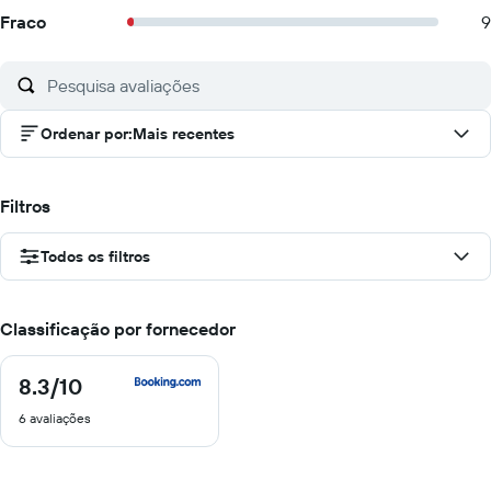
Fraco
9
Ordenar por
:
Mais recentes
Filtros
Todos os filtros
Classificação por fornecedor
8.3
/10
8.3
de
6 avaliações
10