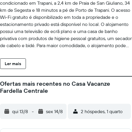
condicionado em Trapani, a 2,4 km de Praia de San Giuliano, 34
km de Segesta e 18 minutos a pé de Porto de Trapani. O acesso
Wi-Fi gratuito é disponibilizado em toda a propriedade e o
estacionamento privado está disponível no local. O alojamento
possui uma televisão de ecrã plano e uma casa de banho
privativa com produtos de higiene pessoal gratuitos, um secador
de cabelo e bidé. Para maior comodidade, o alojamento pode
fornecer toalhas e roupa de cama por um custo extra. Em Casa
Vacanze Fardella Centrale vai encontrar um restaurante que
Ler mais
serve gastronomia italiano. Também pode ser solicitada uma
opção sem glúten. Casa Vacanze Fardella Centrale disponibiliza
um serviço de aluguer de bicicletas e um serviço de aluguer de
Ofertas mais recentes no Casa Vacanze
carros. Marina de Cornino fica a 18 km de Casa Vacanze Fardella
Fardella Centrale
Centrale, enquanto Grotta Mangiapane está a 19 km de
distância. O aeroporto é o Aeroporto Militar de Trapani - Birgi,
que está a 14 km da propriedade, e o alojamento disponibiliza
qui 13/8
-
sex 14/8
2 hóspedes, 1 quarto
serviço de transfer do aeroporto por um custo adicional.