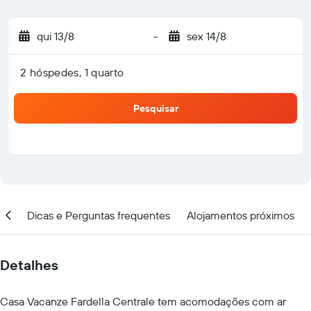
qui 13/8
-
sex 14/8
2 hóspedes, 1 quarto
Pesquisar
ção
Dicas e Perguntas frequentes
Alojamentos próximos
Detalhes
Casa Vacanze Fardella Centrale tem acomodações com ar