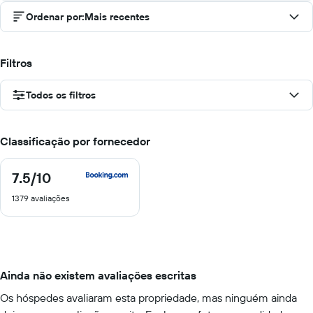
Ordenar por
:
Mais recentes
Filtros
Todos os filtros
Classificação por fornecedor
7.5
/10
7.5
de
1379 avaliações
10
Ainda não existem avaliações escritas
Os hóspedes avaliaram esta propriedade, mas ninguém ainda