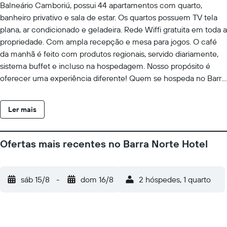
Balneário Camboriú, possui 44 apartamentos com quarto,
banheiro privativo e sala de estar. Os quartos possuem TV tela
plana, ar condicionado e geladeira. Rede Wiffi gratuita em toda a
propriedade. Com ampla recepção e mesa para jogos. O café
da manhã é feito com produtos regionais, servido diariamente,
sistema buffet e incluso na hospedagem. Nosso propósito é
oferecer uma experiência diferente! Quem se hospeda no Barra
Norte Hotel é acolhido por nossa recepção de forma eficiente e
carinhosa. Todos os serviços, desde a limpeza da camareira ao
Ler mais
café da manhã são acompanhados diariamente pelos líderes
dos setores que junto a toda equipe se empenham para
oferecer o melhor atendimento. O hotel está localizado no
Ofertas mais recentes no Barra Norte Hotel
Pontal Norte de Balneário Camboriú, ao lado da loja Havan,
próximo de supermercado, farmácia, restaurante, posto de
gasolina, hospital, shopping, escola e o mais recente ponto
sáb 15/8
-
dom 16/8
2 hóspedes, 1 quarto
turístico, Big Wheel a famosa roda gigante que fica a 429m do
hotel na beira mar praia. Horario de checkin: 14:00:00 Horario de
checkout: 11:00:00