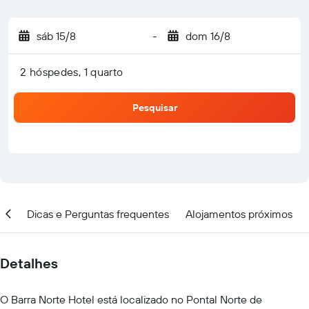
sáb 15/8
-
dom 16/8
2 hóspedes, 1 quarto
Pesquisar
ção
Dicas e Perguntas frequentes
Alojamentos próximos
Detalhes
O Barra Norte Hotel está localizado no Pontal Norte de