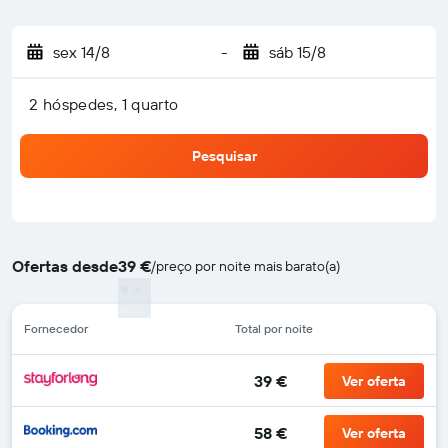
sex 14/8
-
sáb 15/8
2 hóspedes, 1 quarto
Pesquisar
Ofertas desde
39 €
/
preço por noite mais barato(a)
Fornecedor
Total por noite
39 €
Ver oferta
58 €
Ver oferta