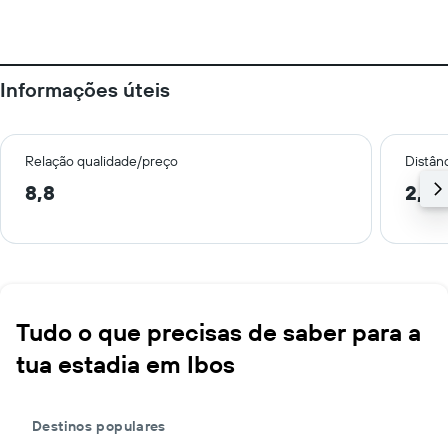
Informações úteis
Relação qualidade/preço
Distân
8,8
2,4 
Tudo o que precisas de saber para a
tua estadia em Ibos
Destinos populares