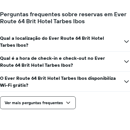
de
um
Perguntas frequentes sobre reservas em Ever
quarto
Route 64 Brit Hotel Tarbes Ibos
a
cada
dia
da
Qual a localização do Ever Route 64 Brit Hotel
semana
Tarbes Ibos?
O
gráfico
Qual é a hora de check-in e check-out no Ever
apresenta
os
Route 64 Brit Hotel Tarbes Ibos?
dias
da
O Ever Route 64 Brit Hotel Tarbes Ibos disponibiliza
semana
Wi-Fi grátis?
numa
abcissa
O
Ver mais perguntas frequentes
gráfico
apresenta
o
preço
médio