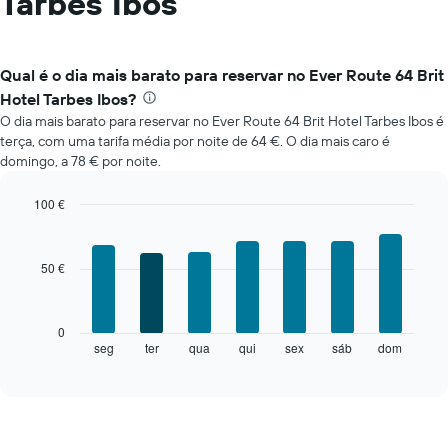
Tarbes Ibos
Qual é o dia mais barato para reservar no Ever Route 64 Brit
Hotel Tarbes Ibos?
O dia mais barato para reservar no Ever Route 64 Brit Hotel Tarbes Ibos é
terça, com uma tarifa média por noite de 64 €. O dia mais caro é
domingo, a 78 € por noite.
100 €
Bar
Chart
graphic.
chart
with
50 €
7
bars.
O
0
gráfico
seg
ter
qua
qui
sex
sáb
dom
End
of
seguinte
interactive
apresenta
chart
o
preço
médio