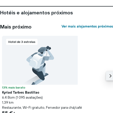
de
um
quarto
Hotéis e alojamentos próximos
numa
ordenada
Mais próximo
Ver mais alojamentos próximos
Hotel de 3 estrelas
13% mais barato
Kyriad Tarbes Bastillac
6.4 Bom (1 095 avaliações)
1,39 km
Restaurante, Wi-Fi gratuito, Fervedor para chá/café
55 €+