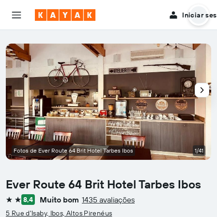
Iniciar se
Fotos de Ever Route 64 Brit Hotel Tarbes Ibos
1/41
Ever Route 64 Brit Hotel Tarbes Ibos
Muito bom
1435 avaliações
8,4
2 estrelas
5 Rue d'Isaby, Ibos, Altos Pirenéus