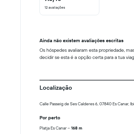
de
12 avaliações
10
Ainda não existem avaliações escritas
Os hóspedes avaliaram esta propriedade, mas 
decidir se esta é a opção certa para a tua via
Localização
Calle Passeig de Ses Calderes 6, 07840 Es Canar, Ibiz
Por perto
Platja Es Canar
168 m