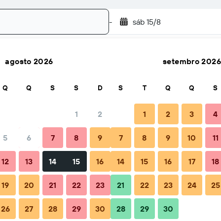
-
sáb 15/8
agosto 2026
setembro 2026
Pesquisar
Q
Q
S
S
D
S
T
Q
Q
S
1
2
1
2
3
4
5
6
7
8
9
7
8
9
10
11
ão
Dicas e Perguntas frequentes
Alojamentos próximos
12
13
14
15
16
14
15
16
17
18
19
20
21
22
23
21
22
23
24
25
 Royal Suites Ibiza Santa Eulalia
26
27
28
29
30
28
29
30