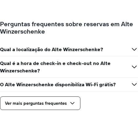
de
apresenta
um
o
quarto
preço
muda
médio
Perguntas frequentes sobre reservas em Alte
perto
de
Winzerschenke
da
um
data
quarto
da
numa
estadia
Qual a localização do Alte Winzerschenke?
ordenada
O
gráfico
Qual é a hora de check-in e check-out no Alte
apresenta
Winzerschenke?
o
número
de
O Alte Winzerschenke disponibiliza Wi-Fi grátis?
dias
antes
da
Ver mais perguntas frequentes
estadia
numa
abcissa
O
gráfico
apresenta