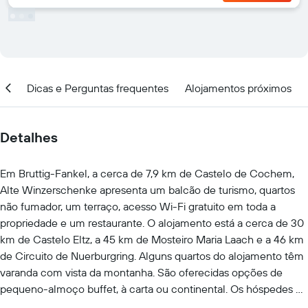
ção
Dicas e Perguntas frequentes
Alojamentos próximos
Detalhes
Em Bruttig-Fankel, a cerca de 7,9 km de Castelo de Cochem,
Alte Winzerschenke apresenta um balcão de turismo, quartos
não fumador, um terraço, acesso Wi-Fi gratuito em toda a
propriedade e um restaurante. O alojamento está a cerca de 30
km de Castelo Eltz, a 45 km de Mosteiro Maria Laach e a 46 km
de Circuito de Nuerburgring. Alguns quartos do alojamento têm
varanda com vista da montanha. São oferecidas opções de
pequeno-almoço buffet, à carta ou continental. Os hóspedes de
Alte Winzerschenke poderão desfrutar de atividades em Bruttig-