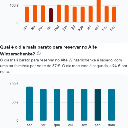
with
100 €
12
bars.
0
O
set
out
fev
mai
ago
nov
mar
jun
dez
jan
abr
jul
gráfico
End
of
seguinte
interactive
apresenta
chart
o
Qual é o dia mais barato para reservar no Alte
preço
Winzerschenke?
médio
O dia mais barato para reservar no Alte Winzerschenke é sábado, com
de
uma tarifa média por noite de 87 €. O dia mais caro é segunda, a 94 € por
um
noite.
quarto
em
cada
100 €
mês
Bar
Chart
O
graphic.
chart
with
gráfico
50 €
7
apresenta
bars.
meses
numa
O
0
abcissa.
gráfico
seg
ter
qua
qui
sex
sáb
dom
End
O