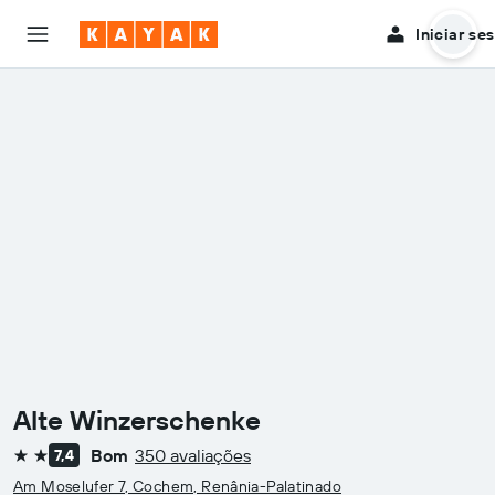
Iniciar se
Alte Winzerschenke
Bom
350 avaliações
7,4
2 estrelas
Am Moselufer 7, Cochem, Renânia-Palatinado