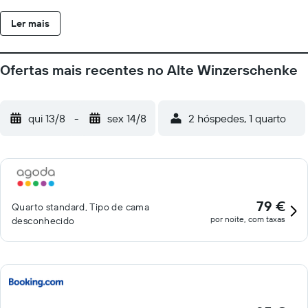
Fankel e arredores, como caminhadas e ciclismo. O Aeroporto
Ler mais
de Frankfurt - Hahn fica a 31 km da propriedade.
Ofertas mais recentes no Alte Winzerschenke
qui 13/8
-
sex 14/8
2 hóspedes, 1 quarto
79 €
Quarto standard, Tipo de cama
por noite, com taxas
desconhecido