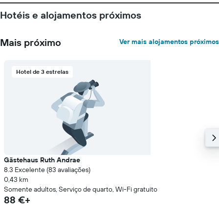
o
Hotéis e alojamentos próximos
preço
médio
de
Mais próximo
Ver mais alojamentos próximos
um
quarto
numa
ordenada
Hotel de 3 estrelas
Gästehaus Ruth Andrae
8.3 Excelente (83 avaliações)
0,43 km
Somente adultos, Serviço de quarto, Wi-Fi gratuito
88 €+