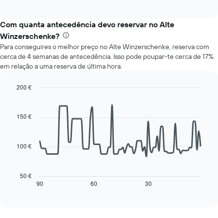
of
seguinte
gráfico
interactive
apresenta
chart
apresenta
o
Com quanta antecedência devo reservar no Alte
o
preço
preço
Winzerschenke?
médio
médio
Para conseguires o melhor preço no Alte Winzerschenke, reserva com
de
de
cerca de 4 semanas de antecedência. Isso pode poupar-te cerca de 17%
um
um
em relação a uma reserva de última hora.
quarto
quarto
a
numa
cada
200 €
ordenada
dia
Line
Chart
da
graphic.
chart
with
semana
150 €
90
O
data
gráfico
points.
apresenta
100 €
os
O
dias
gráfico
da
seguinte
50 €
semana
mostra
90
60
30
End
numa
of
como
interactive
abcissa
o
chart
O
preço
gráfico