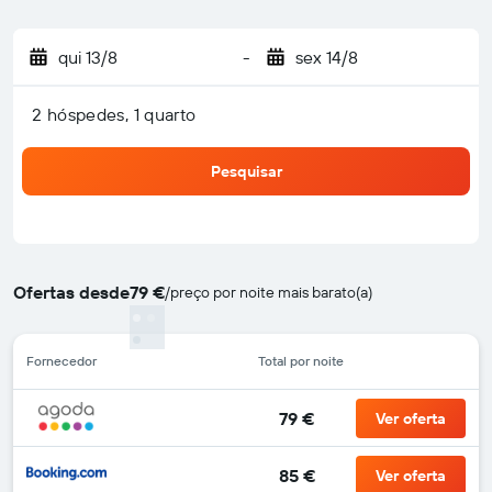
qui 13/8
-
sex 14/8
2 hóspedes, 1 quarto
Pesquisar
Ofertas desde
79 €
/
preço por noite mais barato(a)
Fornecedor
Total por noite
79 €
Ver oferta
85 €
Ver oferta