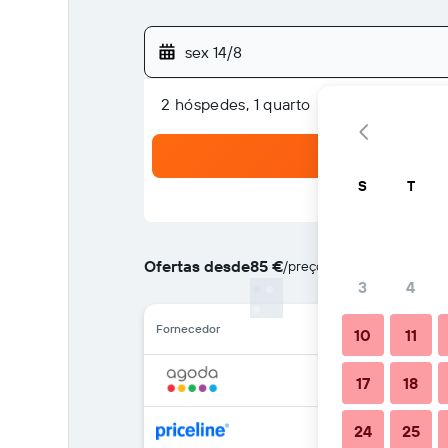
sex 14/8
2 hóspedes, 1 quarto
S
T
Ofertas desde
85 €
/
preço por noite mais barat
3
4
Fornecedor
10
11
17
18
24
25