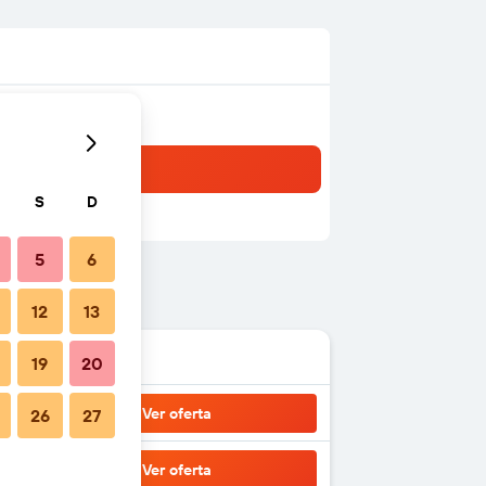
S
D
5
6
12
13
19
20
Ver oferta
26
27
Ver oferta