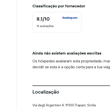
Classificação por fornecedor
8.1
/10
8.1
de
15 avaliações
10
Ainda não existem avaliações escritas
Os hóspedes avaliaram esta propriedade, mas 
decidir se esta é a opção certa para a tua via
Localização
Via degli Argentieri 4, 91100 Trapani, Sicília