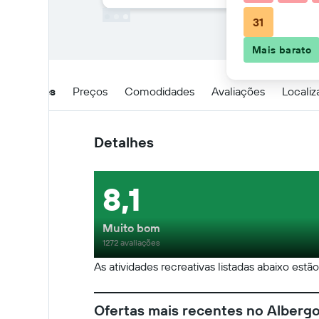
31
Mais barato
Detalhes
Preços
Comodidades
Avaliações
Locali
Detalhes
8,1
Muito bom
1272 avaliações
As atividades recreativas listadas abaixo estã
Ofertas mais recentes no Alberg