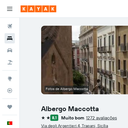
Voos
Hotéis
Carros
Voo+Hotel
Explore
Fotos de Albergo Maccotta
Monitorizador de voos
Trips
Albergo Maccotta
Muito bom
1272 avaliações
8,1
2 estrelas
Português
Via degli Argentieri 4, Trapani, Sicília