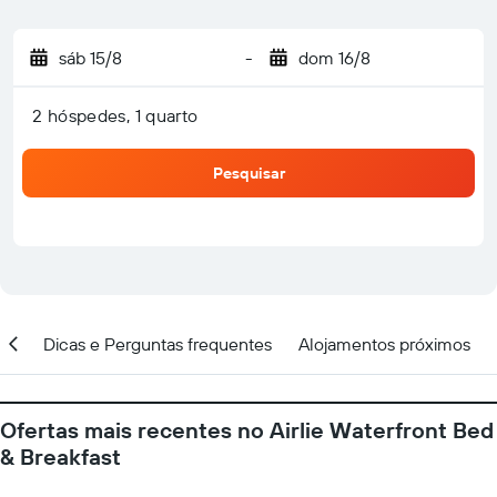
sáb 15/8
-
dom 16/8
2 hóspedes, 1 quarto
Pesquisar
ção
Dicas e Perguntas frequentes
Alojamentos próximos
Ofertas mais recentes no Airlie Waterfront Bed
& Breakfast