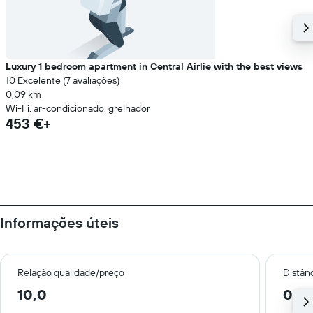
Luxury 1 bedroom apartment in Central Airlie with the best views
10 Excelente (7 avaliações)
0,09 km
Wi-Fi, ar-condicionado, grelhador
453 €+
Informações úteis
Relação qualidade/preço
Distân
10,0
0,2