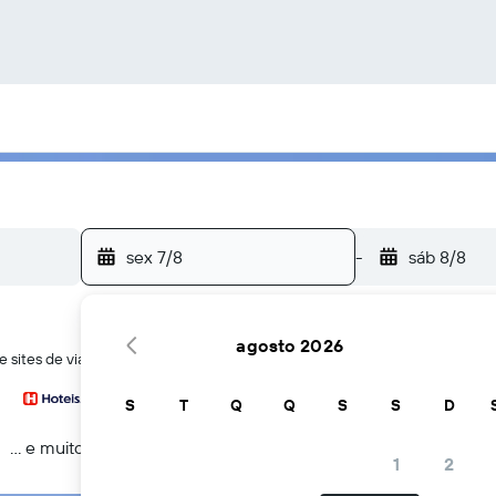
sex 7/8
-
sáb 8/8
agosto 2026
de sites de viagens ao mesmo tempo
S
T
Q
Q
S
S
D
... e muito mais
1
2