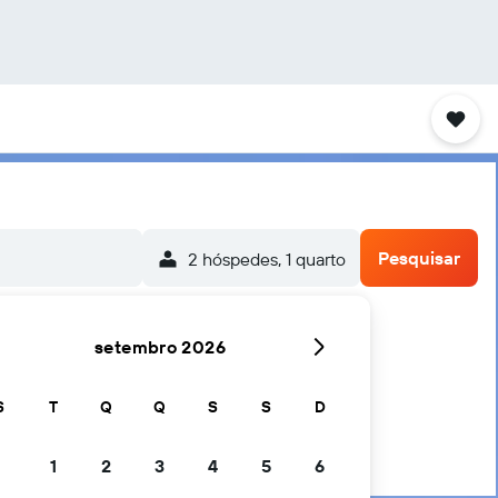
Pesquisar
2 hóspedes, 1 quarto
setembro 2026
S
T
Q
Q
S
S
D
1
2
3
4
5
6