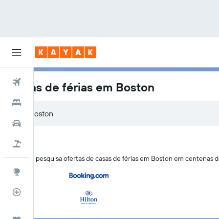
Voos
Casas de férias em Boston
Hotéis
Carros
Voo+Hotel
A KAYAK pesquisa ofertas de casas de férias em Boston em centenas 
Explore
Monitorizador de voos