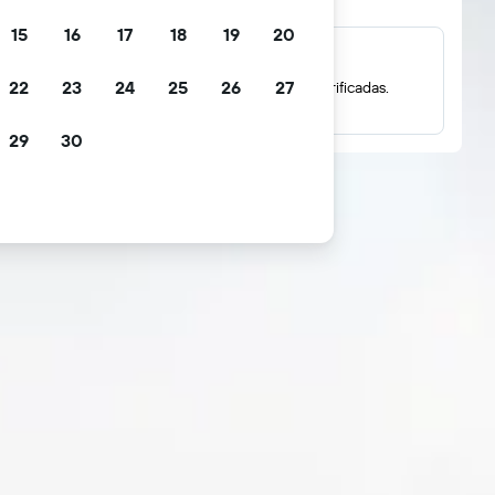
15
16
17
18
19
20
Milhões de avaliações
22
23
24
25
26
27
Vê classificações com base em avaliações verificadas.
29
30