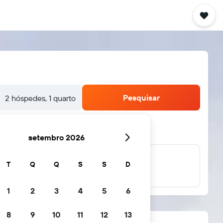
Pesquisar
2 hóspedes, 1 quarto
setembro 2026
T
Q
Q
S
S
D
... e muito mais
1
2
3
4
5
6
8
9
10
11
12
13