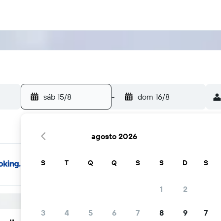
sáb 15/8
-
dom 16/8
agosto 2026
S
T
Q
Q
S
S
D
S
1
2
3
4
5
6
7
8
9
7