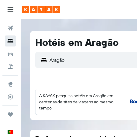
Voos
Hotéis em Aragão
Hotéis
Carros
Voo+Hotel
Explore
A KAYAK pesquisa hotéis em Aragão em
Monitorizador de voos
centenas de sites de viagens ao mesmo
tempo
Trips
Português