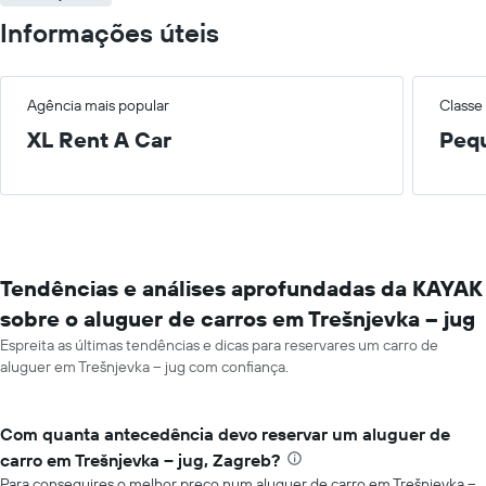
Informações úteis
Agência mais popular
Classe
XL Rent A Car
Peq
Tendências e análises aprofundadas da KAYAK
sobre o aluguer de carros em Trešnjevka – jug
Espreita as últimas tendências e dicas para reservares um carro de
aluguer em Trešnjevka – jug com confiança.
Com quanta antecedência devo reservar um aluguer de
carro em Trešnjevka – jug, Zagreb?
Para conseguires o melhor preço num aluguer de carro em Trešnjevka –