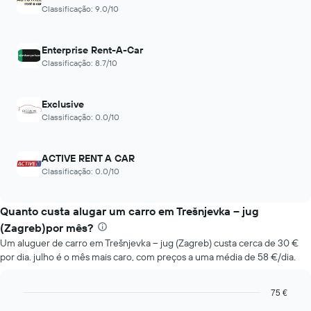
gráfico
preço
Classificação: 9.0/10
apresenta
médio
as
do
quatro
carro
Enterprise Rent-A-Car
rent-
de
Classificação: 8.7/10
a-
aluguer
cars
numa
mais
ordenada
Exclusive
baratas
Classificação: 0.0/10
numa
abcissa
O
ACTIVE RENT A CAR
gráfico
apresenta
Classificação: 0.0/10
as
quatro
Quanto custa alugar um carro em Trešnjevka – jug
rent-
a-
(Zagreb)por mês?
cars
Um aluguer de carro em Trešnjevka – jug (Zagreb) custa cerca de 30 €
mais
por dia. julho é o mês mais caro, com preços a uma média de 58 €/dia.
baratas
numa
ordenada
75 €
Bar
Chart