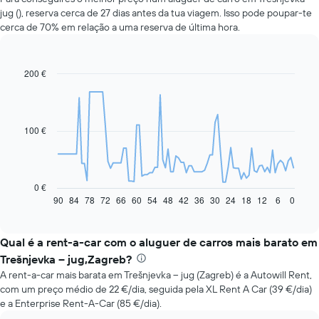
jug (), reserva cerca de 27 dias antes da tua viagem. Isso pode poupar-te
cerca de 70% em relação a uma reserva de última hora.
200 €
Line
Chart
graphic.
chart
with
91
data
100 €
points.
O
gráfico
seguinte
0 €
apresenta
90
84
78
72
66
60
54
48
42
36
30
24
18
12
6
0
End
of
a
interactive
evolução
chart
do
Qual é a rent-a-car com o aluguer de carros mais barato em
preço
Trešnjevka – jug,Zagreb?
de
A rent-a-car mais barata em Trešnjevka – jug (Zagreb) é a Autowill Rent,
um
com um preço médio de 22 €/dia, seguida pela XL Rent A Car (39 €/dia)
carro
e a Enterprise Rent-A-Car (85 €/dia).
de