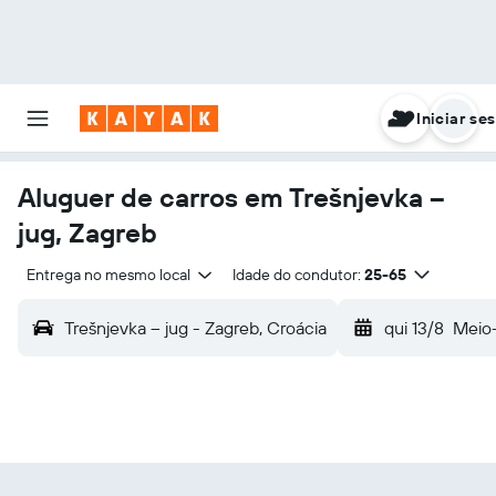
Iniciar se
Aluguer de carros em Trešnjevka –
jug, Zagreb
Entrega no mesmo local
Idade do condutor:
25-65
Trešnjevka – jug - Zagreb, Croácia
qui 13/8
Meio-