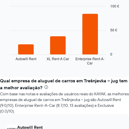
aluguer
com
100 €
a
Bar
Chart
aproximação
graphic.
chart
with
da
3
data
50 €
bars.
da
reserva
O
O
gráfico
gráfico
seguinte
0
apresenta
apresenta
Autowill Rent
XL Rent A Car
Enterprise Rent-A-
o
Car
as
End
número
of
quatro
interactive
de
rent-
chart
dias
a-
Qual empresa de aluguel de carros em Trešnjevka – jug tem
antes
cars
a melhor avaliação?
da
mais
reserva
Com base nas notas e avaliações de usuários reais do KAYAK, as melhores
baratas
numa
empresas de aluguel de carros em Trešnjevka – jug são Autowill Rent
nas
abcissa
(9.0/10), Enterprise Rent-A-Car (8.7/10, 13 avaliações) e Exclusive
últimas
O
(0.0/10).
72
gráfico
horas
apresenta
O
o
Autowill Rent