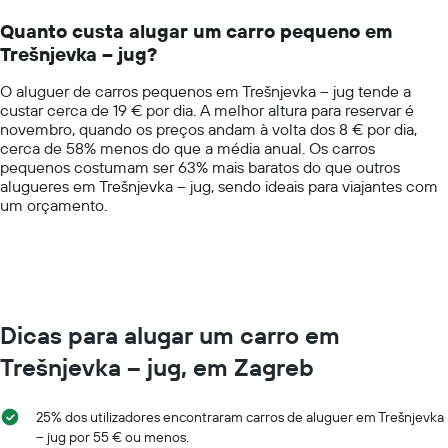
14
Quanto custa alugar um carro pequeno em
categories.
Trešnjevka – jug?
The
chart
O aluguer de carros pequenos em Trešnjevka – jug tende a
has
custar cerca de 19 € por dia. A melhor altura para reservar é
1
novembro, quando os preços andam à volta dos 8 € por dia,
Y
cerca de 58% menos do que a média anual. Os carros
axis
pequenos costumam ser 63% mais baratos do que outros
displaying
alugueres em Trešnjevka – jug, sendo ideais para viajantes com
values.
um orçamento.
Range:
0
to
75.
Dicas para alugar um carro em
Trešnjevka – jug, em Zagreb
25% dos utilizadores encontraram carros de aluguer em Trešnjevka
– jug por 55 € ou menos.