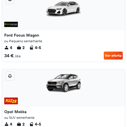
Ford Focus Wagon
ou Pequeno semelhante
4
2
4-5
34 €
Ver oferta
/dia
Opel Mokka
ou SUV semelhante
4
2
4-5