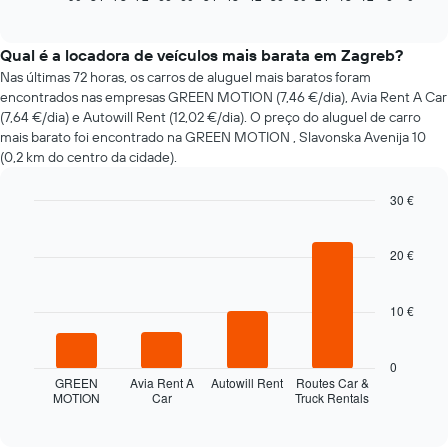
of
a
interactive
evolução
chart
do
Qual é a locadora de veículos mais barata em Zagreb?
preço
Nas últimas 72 horas, os carros de aluguel mais baratos foram
de
encontrados nas empresas GREEN MOTION (7,46 €/dia), Avia Rent A Car
um
(7,64 €/dia) e Autowill Rent (12,02 €/dia). O preço do aluguel de carro
carro
mais barato foi encontrado na GREEN MOTION , Slavonska Avenija 10
de
(0,2 km do centro da cidade).
aluguer
com
30 €
a
aproximação
Bar
Chart
graphic.
chart
da
with
20 €
data
4
da
bars.
reserva
10 €
O
O
gráfico
gráfico
apresenta
seguinte
0
o
apresenta
GREEN
Avia Rent A
Autowill Rent
Routes Car &
número
MOTION
Car
Truck Rentals
as
End
de
of
quatro
interactive
dias
rent-
chart