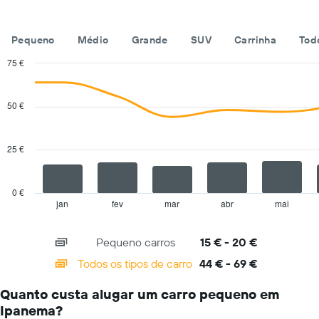
Pequeno
Médio
Grande
SUV
Carrinha
Tod
75 €
Combination
Chart
graphic.
chart
with
50 €
2
data
series.
25 €
The
chart
has
0 €
1
jan
fev
mar
abr
mai
End
of
X
interactive
axis
chart
Pequeno carros
15 € - 20 €
displaying
categories.
Todos os tipos de carro
44 € - 69 €
Range:
14
Quanto custa alugar um carro pequeno em
categories.
Ipanema?
The