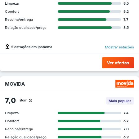
Limpeza
8.5
Comfort
8.2
Recolha/entrega
7.7
Relação qualidade/preço
8.5
2 estações em Ipanema
Mostrar estações
Ver ofertas
MOVIDA
7,0
Bom
Mais popular
Limpeza
7.4
Comfort
6.7
Recolha/entrega
7.0
Relação qualidade/preço
6.9