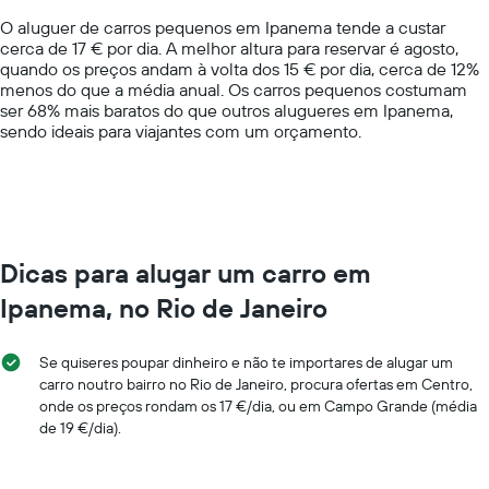
chart
O aluguer de carros pequenos em Ipanema tende a custar
has
cerca de 17 € por dia. A melhor altura para reservar é agosto,
1
quando os preços andam à volta dos 15 € por dia, cerca de 12%
Y
menos do que a média anual. Os carros pequenos costumam
axis
ser 68% mais baratos do que outros alugueres em Ipanema,
displaying
sendo ideais para viajantes com um orçamento.
values.
Range:
0
to
75.
Dicas para alugar um carro em
Ipanema, no Rio de Janeiro
Se quiseres poupar dinheiro e não te importares de alugar um
carro noutro bairro no Rio de Janeiro, procura ofertas em Centro,
onde os preços rondam os 17 €/dia, ou em Campo Grande (média
de 19 €/dia).