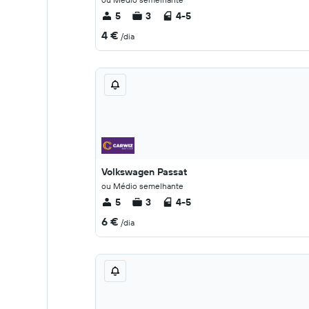
5
3
4-5
4 €
/dia
Volkswagen Passat
ou Médio semelhante
5
3
4-5
6 €
/dia