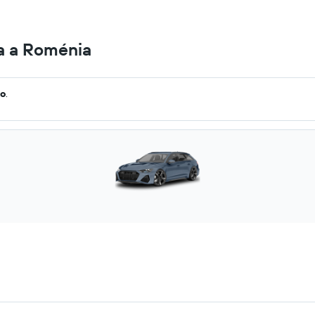
na a Roménia
go
.