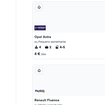
Opel Astra
ou Pequeno semelhante
4
2
4-5
4 €
/dia
Renault Fluence
ou Médio semelhante