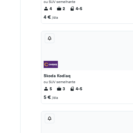
ou SUV semelhante
4
2
4-5
4 €
/dia
Skoda Kodiaq
ou SUV semelhante
5
3
4-5
5 €
/dia