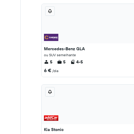
Mercedes-Benz GLA
ou SUV semelhante
5
5
4-5
6 €
/dia
Kia Stonic