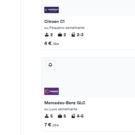
Citroen C1
ou Pequeno semelhante
2
2
2-3
4 €
/dia
Mercedes-Benz GLC
ou Luxo semelhante
5
5
4-5
7 €
/dia