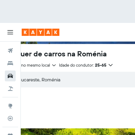
Voos
Aluguer de carros na Roménia
Hotéis
Entrega no mesmo local
Idade do condutor:
25-65
Carros
Voo+Hotel
Explore
Monitorizador de voos