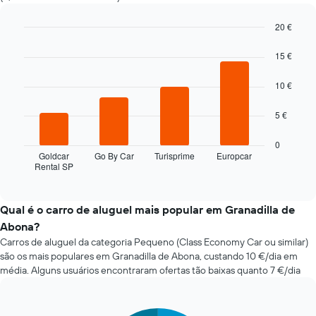
a
aproximação
20 €
da
Bar
Chart
data
graphic.
chart
15 €
da
with
4
reserva
10 €
bars.
O
gráfico
O
5 €
apresenta
gráfico
o
seguinte
0
número
apresenta
Goldcar
Go By Car
Turisprime
Europcar
de
Rental SP
as
End
dias
of
quatro
antes
interactive
rent-
chart
da
a-
Qual é o carro de aluguel mais popular em Granadilla de
reserva
cars
numa
Abona?
mais
abcissa
Carros de aluguel da categoria Pequeno (Class Economy Car ou similar)
baratas
O
são os mais populares em Granadilla de Abona, custando 10 €/dia em
nas
gráfico
média. Alguns usuários encontraram ofertas tão baixas quanto 7 €/dia
últimas
apresenta
72
o
horas
preço
O
Pie
Chart