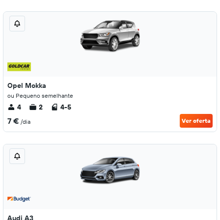
Opel Mokka
ou Pequeno semelhante
4
2
4-5
7 €
Ver oferta
/dia
Audi A3