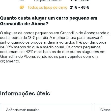
displaying
categories.
Todos os tipos de carro
21 € - 48 €
Range:
14
Quanto custa alugar um carro pequeno em
categories.
Granadilla de Abona?
The
chart
O aluguer de carros pequenos em Granadilla de Abona tende a
has
custar cerca de 18 € por dia. A melhor altura para reservar é
1
junho, quando os preços andam à volta dos 11 € por dia, cerca
Y
de 39% menos do que a média anual. Os carros pequenos
axis
costumam ser 42% mais baratos do que outros alugueres em
displaying
Granadilla de Abona, sendo ideais para viajantes com um
values.
orçamento.
Range:
0
to
60.
Informações úteis
Agência mais popular
Classe