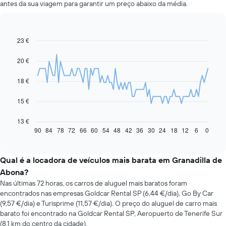
antes da sua viagem para garantir um preço abaixo da média.
23 €
Line
Chart
graphic.
chart
with
20 €
91
data
18 €
points.
O
15 €
gráfico
seguinte
13 €
apresenta
90
84
78
72
66
60
54
48
42
36
30
24
18
12
6
0
End
of
a
interactive
evolução
chart
do
Qual é a locadora de veículos mais barata em Granadilla de
preço
Abona?
de
Nas últimas 72 horas, os carros de aluguel mais baratos foram
um
encontrados nas empresas Goldcar Rental SP (6,44 €/dia), Go By Car
carro
(9,57 €/dia) e Turisprime (11,57 €/dia). O preço do aluguel de carro mais
de
barato foi encontrado na Goldcar Rental SP, Aeropuerto de Tenerife Sur
aluguer
(8,1 km do centro da cidade).
com