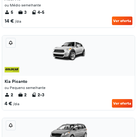
ou Médio semelhante
5
3
4-5
14 €
Ver oferta
/dia
Kia Picanto
ou Pequeno semelhante
2
2
2-3
4 €
Ver oferta
/dia