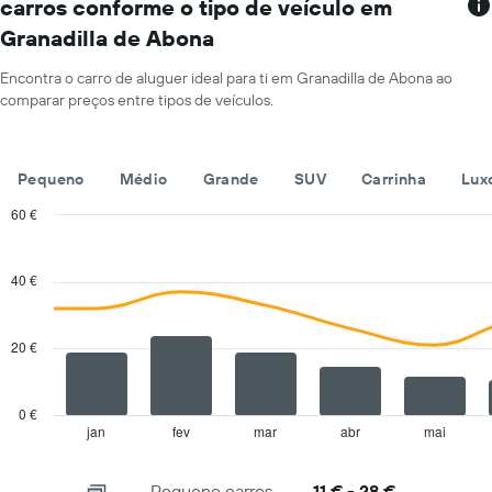
carros conforme o tipo de veículo em
os
Granadilla de Abona
meses
do
ano
Encontra o carro de aluguer ideal para ti em Granadilla de Abona ao
numa
comparar preços entre tipos de veículos.
abcissa
O
gráfico
Pequeno
Médio
Grande
SUV
Carrinha
Lux
apresenta
o
60 €
preço
Combination
Chart
médio
graphic.
chart
de
with
40 €
um
2
carro
data
series.
de
20 €
aluguer
The
por
chart
um
has
dia
0 €
1
numa
jan
fev
mar
abr
mai
End
of
X
ordenada
interactive
axis
chart
Pequeno carros
11 € - 28 €