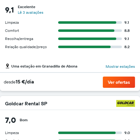
Excelente
9,1
Lê 3 avaliações
Limpeza
9.1
Comfort
8.8
Recolha/entrega
9.1
Relação qualidade/preço
8.2
Uma estação em Granadilla de Abona
Mostrar estações
15 €/dia
desde
Ver ofertas
Goldcar Rental SP
7,0
Bom
Limpeza
9.0