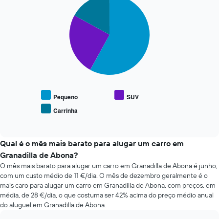
médio
graphic.
chart
gráfico
do
with
apresenta
carro
3
as
de
slices.
quatro
aluguer
rent-
numa
O
a-
ordenada
gráfico
cars
seguinte
mais
apresenta
baratas
o
numa
preço
Pequeno
SUV
abcissa
médio
Carrinha
O
End
de
gráfico
of
carros
interactive
apresenta
de
chart
as
aluguer
Qual é o mês mais barato para alugar um carro em
quatro
populares
Granadilla de Abona?
rent-
O mês mais barato para alugar um carro em Granadilla de Abona é junho,
a-
com um custo médio de 11 €/dia. O mês de dezembro geralmente é o
cars
mais
mais caro para alugar um carro em Granadilla de Abona, com preços, em
baratas
média, de 28 €/dia, o que costuma ser 42% acima do preço médio anual
numa
do aluguel em Granadilla de Abona.
ordenada