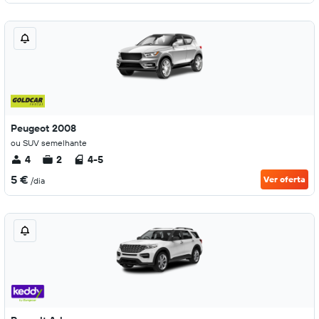
Peugeot 2008
ou SUV semelhante
4
2
4-5
5 €
Ver oferta
/dia