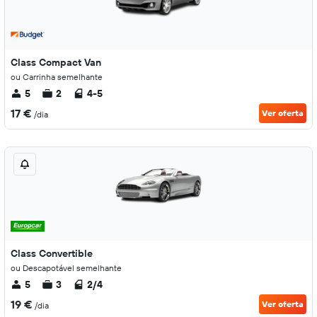
Class Compact Van
ou Carrinha semelhante
5
2
4-5
17 €
Ver oferta
/dia
Class Convertible
ou Descapotável semelhante
5
3
2/4
19 €
Ver oferta
/dia