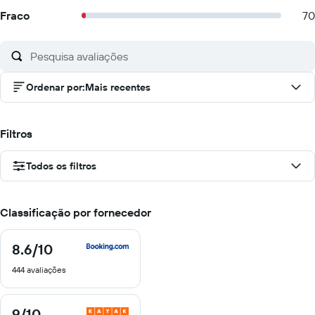
Fraco
70
Ordenar por
:
Mais recentes
Filtros
Todos os filtros
Classificação por fornecedor
8.6
/10
8.6
de
444 avaliações
10
9
/10
9