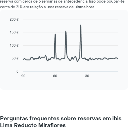
reserva com cerca de 5 semanas de antecedência. Isso pode poupar-te
um
um
cerca de 21% em relação a uma reserva de última hora.
quarto
quarto
a
numa
cada
200 €
ordenada
dia
Line
Chart
da
graphic.
chart
150 €
with
semana
90
O
data
100 €
gráfico
points.
apresenta
os
50 €
O
dias
gráfico
da
seguinte
0
semana
mostra
90
60
30
End
numa
of
como
interactive
abcissa
o
chart
O
preço
gráfico
de
apresenta
um
o
quarto
preço
muda
médio
Perguntas frequentes sobre reservas em ibis
perto
de
Lima Reducto Miraflores
da
um