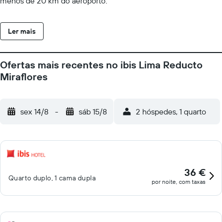
menos de 20 km do aeroporto.
Ler mais
Ofertas mais recentes no ibis Lima Reducto
Miraflores
sex 14/8
-
sáb 15/8
2 hóspedes, 1 quarto
36 €
Quarto duplo, 1 cama dupla
por noite, com taxas