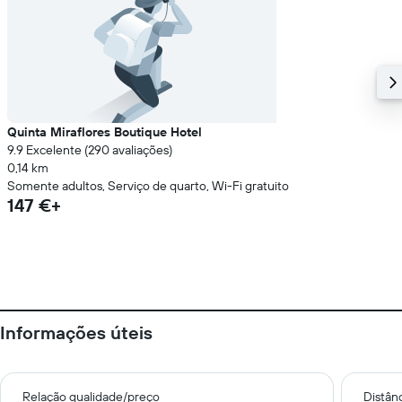
Quinta Miraflores Boutique Hotel
9.9 Excelente (290 avaliações)
0,14 km
Somente adultos, Serviço de quarto, Wi-Fi gratuito
147 €+
Informações úteis
Relação qualidade/preço
Distân