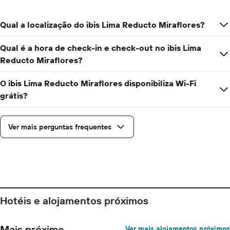
data
quarto
da
numa
estadia
Qual a localização do ibis Lima Reducto Miraflores?
ordenada
O
gráfico
Qual é a hora de check-in e check-out no ibis Lima
apresenta
Reducto Miraflores?
o
número
de
O ibis Lima Reducto Miraflores disponibiliza Wi-Fi
dias
grátis?
antes
da
estadia
Ver mais perguntas frequentes
numa
abcissa
O
gráfico
apresenta
o
preço
médio
Hotéis e alojamentos próximos
de
um
quarto
Mais próximo
Ver mais alojamentos próximos