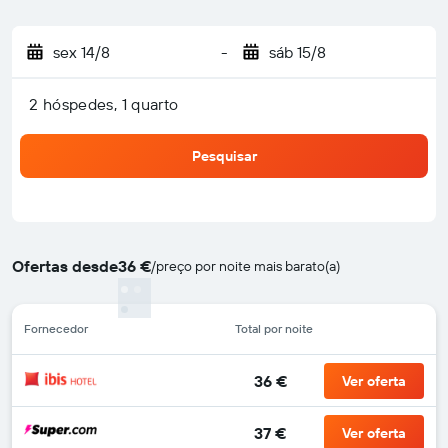
sex 14/8
-
sáb 15/8
2 hóspedes, 1 quarto
Pesquisar
Ofertas desde
36 €
/
preço por noite mais barato(a)
Fornecedor
Total por noite
36 €
Ver oferta
37 €
Ver oferta