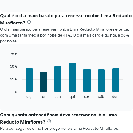
of
seguinte
interactive
apresenta
chart
o
Qual é o dia mais barato para reservar no ibis Lima Reducto
preço
Miraflores?
médio
O dia mais barato para reservar no ibis Lima Reducto Miraflores é terça,
de
com uma tarifa média por noite de 41 €. O dia mais caro é quinta, a 58 €
um
por noite.
quarto
em
cada
75 €
mês
Bar
Chart
O
graphic.
chart
50 €
with
gráfico
7
apresenta
25 €
bars.
meses
numa
O
0
abcissa.
gráfico
seg
ter
qua
qui
sex
sáb
dom
End
O
of
seguinte
gráfico
interactive
apresenta
chart
apresenta
o
Com quanta antecedência devo reservar no ibis Lima
o
preço
preço
Reducto Miraflores?
médio
médio
Para conseguires o melhor preço no ibis Lima Reducto Miraflores,
de
de