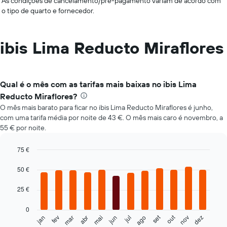
As condições de cancelamento/pré-pagamento variam de acordo com
o tipo de quarto e fornecedor.
ibis Lima Reducto Miraflores
Qual é o mês com as tarifas mais baixas no ibis Lima
Reducto Miraflores?
O mês mais barato para ficar no ibis Lima Reducto Miraflores é junho,
com uma tarifa média por noite de 43 €. O mês mais caro é novembro, a
55 € por noite.
75 €
Bar
Chart
graphic.
chart
50 €
with
12
25 €
bars.
0
O
out
set
fev
mai
ago
nov
jan
abr
jul
mar
jun
dez
gráfico
End