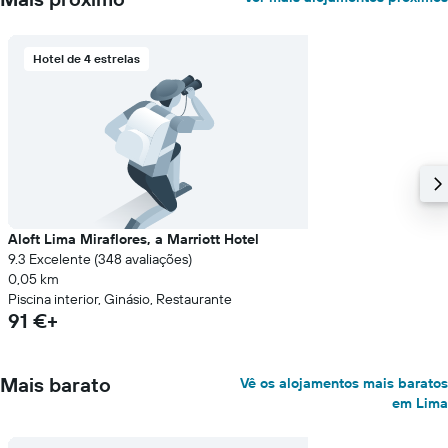
numa
ordenada
Hotel de 4 estrelas
Aloft Lima Miraflores, a Marriott Hotel
9.3 Excelente (348 avaliações)
0,05 km
Piscina interior, Ginásio, Restaurante
91 €+
Mais barato
Vê os alojamentos mais baratos
em Lima