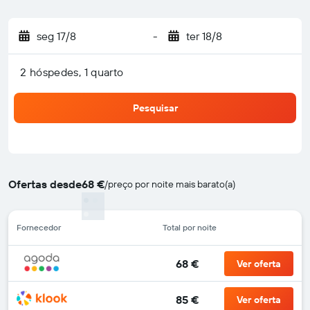
seg 17/8
-
ter 18/8
2 hóspedes, 1 quarto
Pesquisar
Ofertas desde
68 €
/
preço por noite mais barato(a)
Fornecedor
Total por noite
68 €
Ver oferta
85 €
Ver oferta