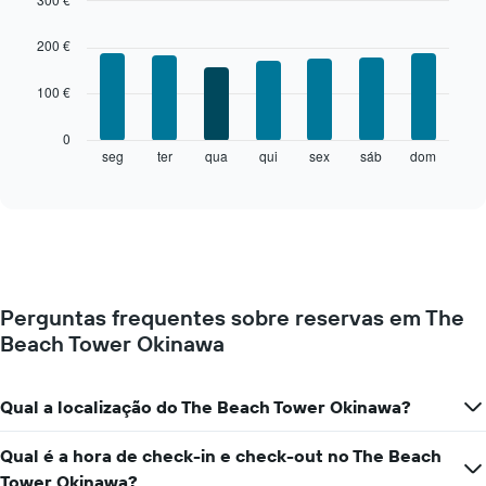
mês
Bar
Chart
O
graphic.
chart
200 €
with
gráfico
7
apresenta
100 €
bars.
meses
numa
O
0
abcissa.
gráfico
seg
ter
qua
qui
sex
sáb
dom
End
O
of
seguinte
gráfico
interactive
apresenta
chart
apresenta
o
o
preço
preço
médio
médio
de
de
um
um
Perguntas frequentes sobre reservas em The
quarto
quarto
Beach Tower Okinawa
a
numa
cada
ordenada
dia
da
Qual a localização do The Beach Tower Okinawa?
semana
O
Qual é a hora de check-in e check-out no The Beach
gráfico
Tower Okinawa?
apresenta