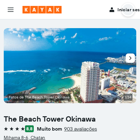
Iniciar se
Fotos de The Beach Tower Okinawa
1/34
The Beach Tower Okinawa
Muito bom
903 avaliações
8,8
4 estrelas
Mihama 8-6, Chatan