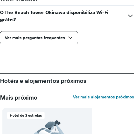
os
dias
O The Beach Tower Okinawa disponibiliza Wi-Fi
da
grátis?
semana
numa
abcissa
Ver mais perguntas frequentes
O
gráfico
apresenta
o
preço
médio
de
um
Hotéis e alojamentos próximos
quarto
numa
ordenada
Mais próximo
Ver mais alojamentos próximos
Hotel de 3 estrelas