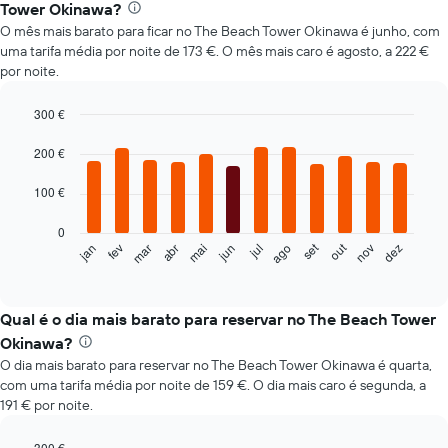
Tower Okinawa?
O mês mais barato para ficar no The Beach Tower Okinawa é junho, com
uma tarifa média por noite de 173 €. O mês mais caro é agosto, a 222 €
por noite.
300 €
Bar
Chart
graphic.
chart
200 €
with
12
100 €
bars.
0
O
set
out
fev
mai
ago
nov
mar
jun
dez
jan
abr
jul
gráfico
End
of
seguinte
interactive
apresenta
chart
o
Qual é o dia mais barato para reservar no The Beach Tower
preço
Okinawa?
médio
O dia mais barato para reservar no The Beach Tower Okinawa é quarta,
de
com uma tarifa média por noite de 159 €. O dia mais caro é segunda, a
um
191 € por noite.
quarto
em
cada
300 €