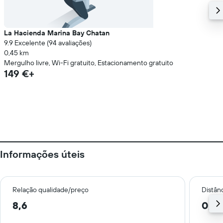
La Hacienda Marina Bay Chatan
9.9 Excelente (94 avaliações)
0,45 km
Mergulho livre, Wi-Fi gratuito, Estacionamento gratuito
149 €+
Informações úteis
Relação qualidade/preço
Distân
8,6
0,8