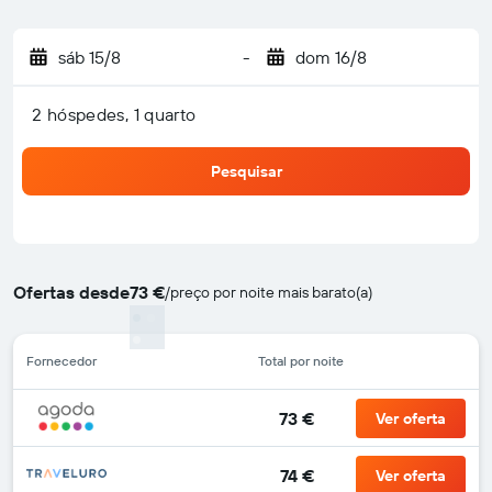
sáb 15/8
-
dom 16/8
2 hóspedes, 1 quarto
Pesquisar
Ofertas desde
73 €
/
preço por noite mais barato(a)
Fornecedor
Total por noite
73 €
Ver oferta
74 €
Ver oferta