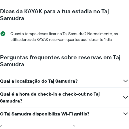
perto
de
da
um
Dicas da KAYAK para a tua estadia no Taj
data
quarto
da
Samudra
numa
estadia
ordenada
O
gráfico
Quanto tempo deves ficar no Taj Samudra? Normalmente, os
apresenta
utilizadores da KAYAK reservam quartos aqui durante 1 dia.
o
número
de
Perguntas frequentes sobre reservas em Taj
dias
Samudra
antes
da
estadia
Qual a localização do Taj Samudra?
numa
abcissa
O
Qual é a hora de check-in e check-out no Taj
gráfico
Samudra?
apresenta
o
O Taj Samudra disponibiliza Wi-Fi grátis?
preço
médio
de