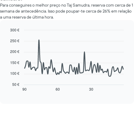
médio
preço
Para conseguires o melhor preço no Taj Samudra, reserva com cerca de 1
de
médio
semana de antecedência. Isso pode poupar-te cerca de 26% em relação
um
de
a uma reserva de última hora.
quarto
um
a
quarto
cada
300 €
numa
dia
Line
Chart
ordenada
250 €
da
graphic.
chart
with
semana
90
200 €
O
data
gráfico
points.
150 €
apresenta
os
O
100 €
dias
gráfico
da
seguinte
50 €
semana
mostra
90
60
30
End
numa
of
como
interactive
abcissa
o
chart
O
preço
gráfico
de
apresenta
um
o
quarto
preço
muda
médio