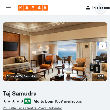
Iniciar se
Fotos de Taj Samudra
1/52
Taj Samudra
Muito bom
1059 avaliações
8,3
5 estrelas
25 Galle Face Centre Road, Colombo