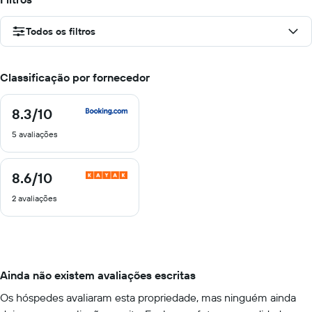
Todos os filtros
Classificação por fornecedor
8.3
/10
8.3
de
5 avaliações
10
8.6
/10
8.6
de
2 avaliações
10
Ainda não existem avaliações escritas
Os hóspedes avaliaram esta propriedade, mas ninguém ainda