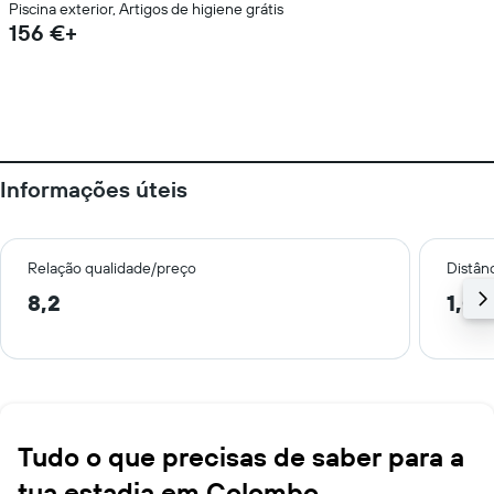
Piscina exterior, Artigos de higiene grátis
156 €+
Informações úteis
Relação qualidade/preço
Distân
8,2
1,0 
Tudo o que precisas de saber para a
tua estadia em Colombo