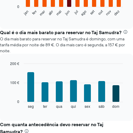
0
O
set
out
fev
mai
ago
nov
mar
jun
dez
jan
abr
jul
gráfico
End
of
seguinte
interactive
apresenta
chart
o
Qual é o dia mais barato para reservar no Taj Samudra?
preço
O dia mais barato para reservar no Taj Samudra é domingo, com uma
médio
tarifa média por noite de 89 €. O dia mais caro é segunda, a 157 € por
de
noite.
um
quarto
200 €
em
Bar
cada
Chart
graphic.
chart
mês
with
O
100 €
7
gráfico
bars.
apresenta
meses
O
0
numa
gráfico
seg
ter
qua
qui
sex
sáb
dom
End
abcissa.
of
seguinte
interactive
O
apresenta
chart
gráfico
o
Com quanta antecedência devo reservar no Taj
apresenta
preço
Samudra?
o