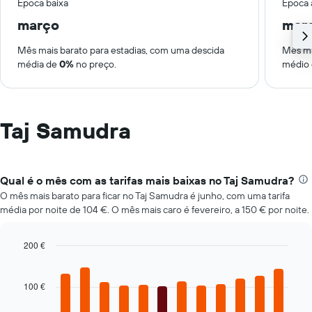
Época baixa
Época 
março
mar
Mês mais barato para estadias, com uma descida
Mês ma
média de
0%
no preço.
médio
Taj Samudra
Qual é o mês com as tarifas mais baixas no Taj Samudra?
O mês mais barato para ficar no Taj Samudra é junho, com uma tarifa
média por noite de 104 €. O mês mais caro é fevereiro, a 150 € por noite.
200 €
Bar
Chart
graphic.
chart
with
100 €
12
bars.