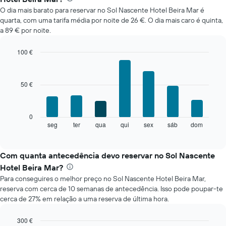
médio
O dia mais barato para reservar no Sol Nascente Hotel Beira Mar é
de
quarta, com uma tarifa média por noite de 26 €. O dia mais caro é quinta,
um
a 89 € por noite.
quarto
em
cada
100 €
mês
Bar
Chart
O
graphic.
chart
with
gráfico
50 €
7
apresenta
bars.
meses
numa
O
0
abcissa.
gráfico
seg
ter
qua
qui
sex
sáb
dom
End
O
of
seguinte
gráfico
interactive
apresenta
chart
apresenta
o
Com quanta antecedência devo reservar no Sol Nascente
o
preço
preço
Hotel Beira Mar?
médio
médio
Para conseguires o melhor preço no Sol Nascente Hotel Beira Mar,
de
de
reserva com cerca de 10 semanas de antecedência. Isso pode poupar-te
um
um
cerca de 27% em relação a uma reserva de última hora.
quarto
quarto
a
numa
cada
300 €
ordenada