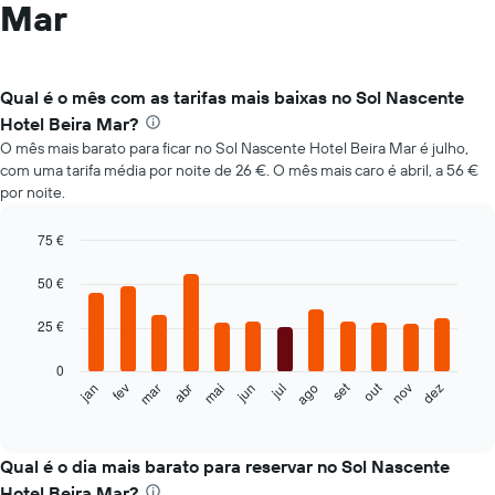
Mar
Qual é o mês com as tarifas mais baixas no Sol Nascente
Hotel Beira Mar?
O mês mais barato para ficar no Sol Nascente Hotel Beira Mar é julho,
com uma tarifa média por noite de 26 €. O mês mais caro é abril, a 56 €
por noite.
75 €
Bar
Chart
graphic.
chart
50 €
with
12
25 €
bars.
0
O
out
set
fev
mai
ago
nov
jan
abr
jul
mar
jun
dez
gráfico
End
of
seguinte
interactive
apresenta
chart
o
Qual é o dia mais barato para reservar no Sol Nascente
preço
Hotel Beira Mar?