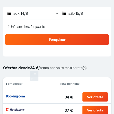
sex 14/8
-
sáb 15/8
2 hóspedes, 1 quarto
Pesquisar
Ofertas desde
34 €
/
preço por noite mais barato(a)
Fornecedor
Total por noite
34 €
Ver oferta
37 €
Ver oferta