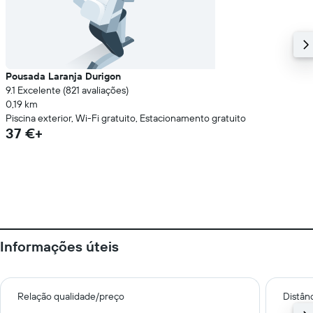
Pousada Laranja Durigon
9.1 Excelente (821 avaliações)
0,19 km
Piscina exterior, Wi-Fi gratuito, Estacionamento gratuito
37 €+
Informações úteis
Relação qualidade/preço
Distân