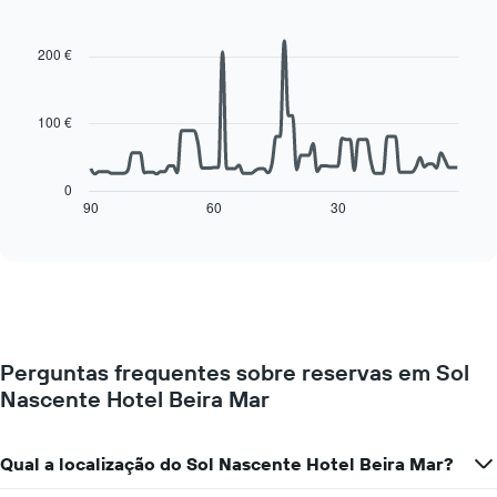
dia
Line
Chart
da
graphic.
chart
with
semana
200 €
90
O
data
gráfico
points.
apresenta
100 €
os
O
dias
gráfico
da
seguinte
0
semana
mostra
90
60
30
End
numa
of
como
interactive
abcissa
o
chart
O
preço
gráfico
de
apresenta
um
o
quarto
preço
muda
médio
Perguntas frequentes sobre reservas em Sol
perto
de
Nascente Hotel Beira Mar
da
um
data
quarto
da
numa
estadia
Qual a localização do Sol Nascente Hotel Beira Mar?
ordenada
O