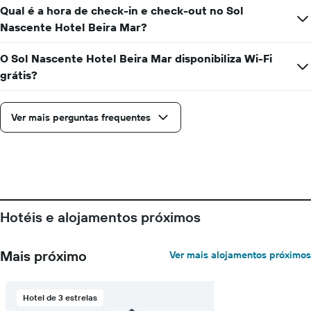
gráfico
Qual é a hora de check-in e check-out no Sol
apresenta
Nascente Hotel Beira Mar?
o
número
de
O Sol Nascente Hotel Beira Mar disponibiliza Wi-Fi
dias
grátis?
antes
da
estadia
Ver mais perguntas frequentes
numa
abcissa
O
gráfico
apresenta
o
preço
médio
Hotéis e alojamentos próximos
de
um
quarto
Mais próximo
Ver mais alojamentos próximos
numa
ordenada
Hotel de 3 estrelas