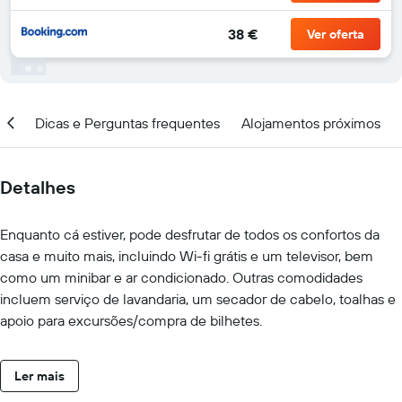
38 €
Ver oferta
ção
Dicas e Perguntas frequentes
Alojamentos próximos
Detalhes
Enquanto cá estiver, pode desfrutar de todos os confortos da
casa e muito mais, incluindo Wi-fi grátis e um televisor, bem
como um minibar e ar condicionado. Outras comodidades
incluem serviço de lavandaria, um secador de cabelo, toalhas e
apoio para excursões/compra de bilhetes.
Ler mais