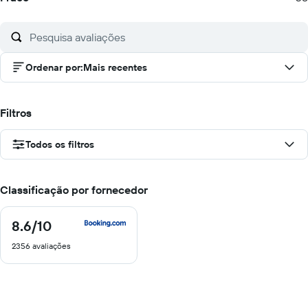
Ordenar por
:
Mais recentes
Filtros
Todos os filtros
Classificação por fornecedor
8.6
/10
8.6
de
2356 avaliações
10