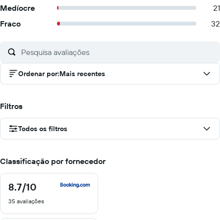
Medíocre
21
Fraco
32
Ordenar por
:
Mais recentes
Filtros
Todos os filtros
Classificação por fornecedor
8.7
/10
8.7
de
35 avaliações
10