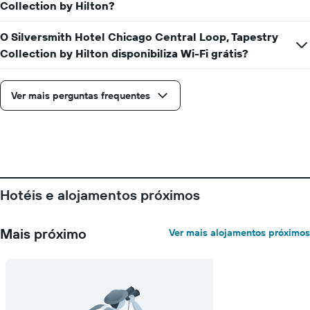
Collection by Hilton?
antes
da
O Silversmith Hotel Chicago Central Loop, Tapestry
estadia
numa
Collection by Hilton disponibiliza Wi-Fi grátis?
abcissa
O
gráfico
Ver mais perguntas frequentes
apresenta
o
preço
médio
de
um
quarto
Hotéis e alojamentos próximos
numa
ordenada
Mais próximo
Ver mais alojamentos próximos