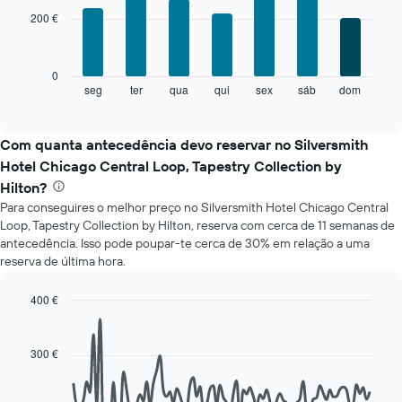
with
gráfico
200 €
7
apresenta
bars.
meses
numa
O
0
abcissa.
gráfico
seg
ter
qua
qui
sex
sáb
dom
End
O
of
seguinte
gráfico
interactive
apresenta
chart
apresenta
o
Com quanta antecedência devo reservar no Silversmith
o
preço
preço
Hotel Chicago Central Loop, Tapestry Collection by
médio
médio
Hilton?
de
de
Para conseguires o melhor preço no Silversmith Hotel Chicago Central
um
um
quarto
Loop, Tapestry Collection by Hilton, reserva com cerca de 11 semanas de
quarto
a
antecedência. Isso pode poupar-te cerca de 30% em relação a uma
numa
cada
reserva de última hora.
ordenada
dia
da
400 €
semana
Line
Chart
O
graphic.
chart
gráfico
with
300 €
apresenta
90
data
os
points.
dias