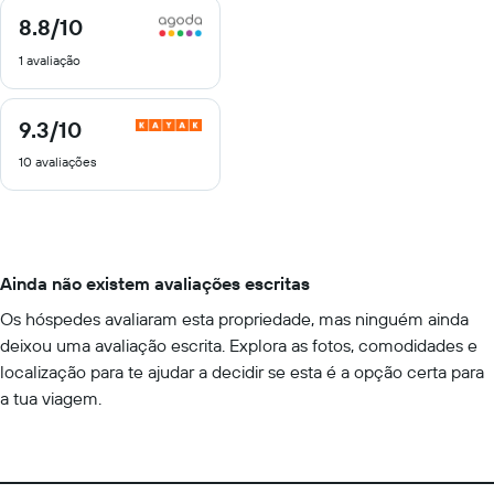
8.8
/10
8.8
de
1 avaliação
10
9.3
/10
9.3
de
10 avaliações
10
Ainda não existem avaliações escritas
Os hóspedes avaliaram esta propriedade, mas ninguém ainda
deixou uma avaliação escrita. Explora as fotos, comodidades e
localização para te ajudar a decidir se esta é a opção certa para
a tua viagem.