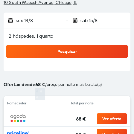
10 South Wabash Avenue, Chicago, IL
sex 14/8
-
sáb 15/8
2 hóspedes, 1 quarto
Pesquisar
Ofertas desde
68 €
/
preço por noite mais barato(a)
Fornecedor
Total por noite
68 €
Ver oferta