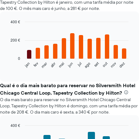
Tapestry Collection by Hilton é janeiro, com uma tarifa média por noite
de 100 €. O mês mais caro é junho, a 281 € por noite.
400 €
Bar
Chart
graphic.
chart
with
200 €
12
bars.
0
O
set
out
fev
mai
ago
nov
mar
jun
dez
jan
abr
jul
gráfico
End
of
seguinte
interactive
apresenta
chart
o
Qual é o dia mais barato para reservar no Silversmith Hotel
preço
Chicago Central Loop, Tapestry Collection by Hilton?
médio
O dia mais barato para reservar no Silversmith Hotel Chicago Central
de
Loop, Tapestry Collection by Hilton é domingo, com uma tarifa média por
um
noite de 208 €. O dia mais caro é sexta, a 340 € por noite.
quarto
em
cada
400 €
mês
Bar
Chart
O
graphic.
chart