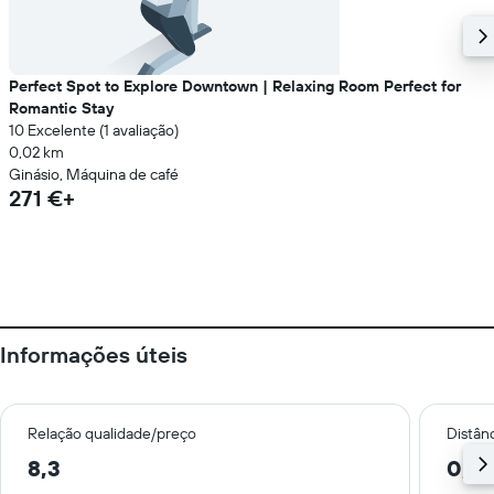
Perfect Spot to Explore Downtown | Relaxing Room Perfect for
Romantic Stay
10 Excelente (1 avaliação)
0,02 km
Ginásio, Máquina de café
271 €+
Informações úteis
Relação qualidade/preço
Distân
8,3
0,7 