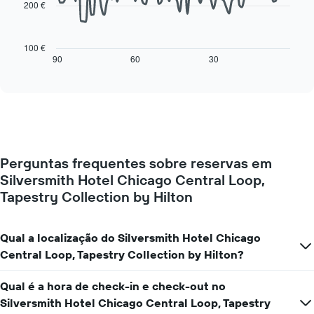
200 €
da
O
semana
gráfico
numa
seguinte
100 €
abcissa
mostra
90
60
30
End
O
of
como
gráfico
interactive
o
chart
apresenta
preço
o
de
preço
um
médio
quarto
de
muda
um
Perguntas frequentes sobre reservas em
perto
quarto
Silversmith Hotel Chicago Central Loop,
da
numa
data
Tapestry Collection by Hilton
ordenada
da
estadia
O
Qual a localização do Silversmith Hotel Chicago
gráfico
Central Loop, Tapestry Collection by Hilton?
apresenta
o
número
Qual é a hora de check-in e check-out no
de
Silversmith Hotel Chicago Central Loop, Tapestry
dias