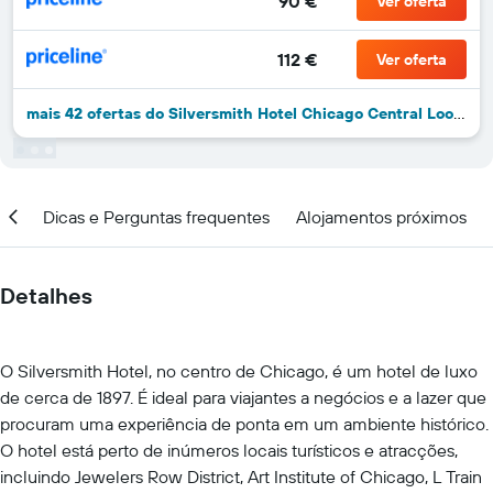
90 €
Ver oferta
112 €
Ver oferta
mais 42 ofertas do Silversmith Hotel Chicago Central Loop, Tapestry Collection by Hilton
ção
Dicas e Perguntas frequentes
Alojamentos próximos
Detalhes
O Silversmith Hotel, no centro de Chicago, é um hotel de luxo
de cerca de 1897. É ideal para viajantes a negócios e a lazer que
procuram uma experiência de ponta em um ambiente histórico.
O hotel está perto de inúmeros locais turísticos e atracções,
incluindo Jewelers Row District, Art Institute of Chicago, L Train