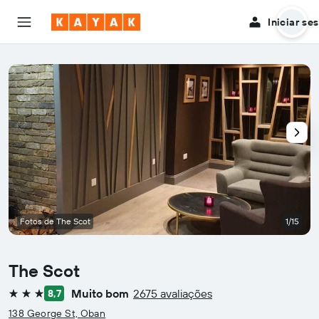
Iniciar se
Fotos de The Scot
1/15
The Scot
Muito bom
2675 avaliações
8,7
3 estrelas
138 George St, Oban