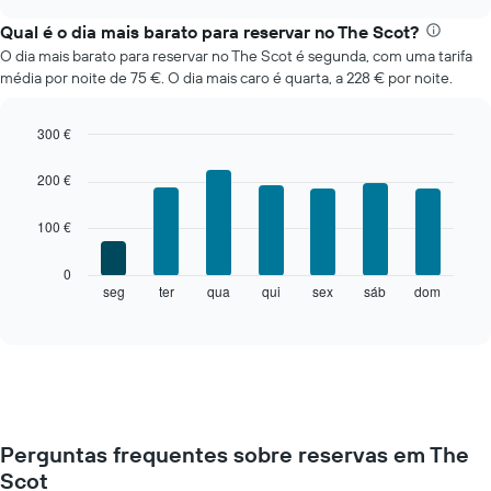
apresenta
chart
o
Qual é o dia mais barato para reservar no The Scot?
preço
O dia mais barato para reservar no The Scot é segunda, com uma tarifa
médio
média por noite de 75 €. O dia mais caro é quarta, a 228 € por noite.
de
um
quarto
300 €
em
Bar
Chart
cada
graphic.
chart
200 €
mês
with
7
O
100 €
bars.
gráfico
apresenta
O
0
meses
gráfico
seg
ter
qua
qui
sex
sáb
dom
End
numa
of
seguinte
abcissa.
interactive
apresenta
chart
O
o
gráfico
preço
apresenta
médio
o
de
preço
um
médio
Perguntas frequentes sobre reservas em The
quarto
de
Scot
a
um