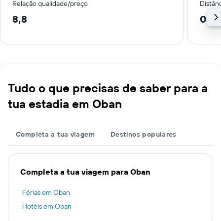
Relação qualidade/preço
Distân
8,8
0,2
Tudo o que precisas de saber para a
tua estadia em Oban
Completa a tua viagem
Destinos populares
Completa a tua viagem para Oban
Férias em Oban
Hotéis em Oban