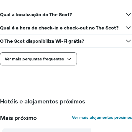
cada
quarto
dia
numa
da
Qual a localização do The Scot?
ordenada
semana
O
Qual é a hora de check-in e check-out no The Scot?
gráfico
apresenta
O The Scot disponibiliza Wi-Fi grátis?
os
dias
da
semana
Ver mais perguntas frequentes
numa
abcissa
O
gráfico
apresenta
o
preço
Hotéis e alojamentos próximos
médio
de
um
Mais próximo
Ver mais alojamentos próximos
quarto
numa
ordenada