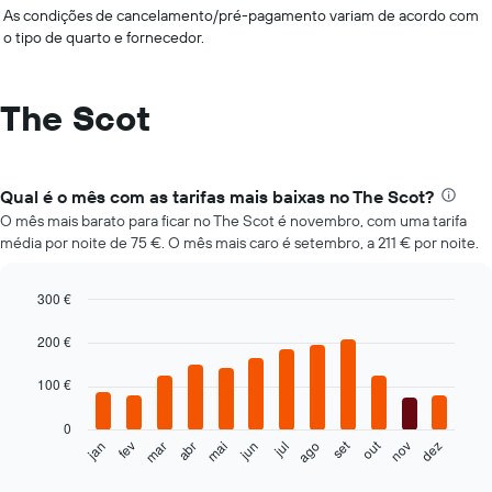
As condições de cancelamento/pré-pagamento variam de acordo com
o tipo de quarto e fornecedor.
The Scot
Qual é o mês com as tarifas mais baixas no The Scot?
O mês mais barato para ficar no The Scot é novembro, com uma tarifa
média por noite de 75 €. O mês mais caro é setembro, a 211 € por noite.
300 €
Bar
Chart
graphic.
chart
200 €
with
12
100 €
bars.
0
O
set
out
fev
mai
ago
nov
mar
jun
dez
jan
abr
jul
gráfico
End
of
seguinte
interactive