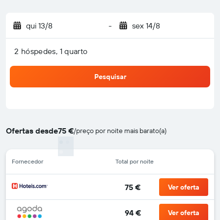
qui 13/8
-
sex 14/8
2 hóspedes, 1 quarto
Pesquisar
Ofertas desde
75 €
/
preço por noite mais barato(a)
Fornecedor
Total por noite
75 €
Ver oferta
94 €
Ver oferta