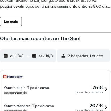
cocktail favorito no bar/lounge. O bed & breakfast serve
pequenos-almoços continentais diariamente entre as 8:00 e as
10:00 mediante uma sobretaxa. Sinta-se em casa num dos 24
quartos com um televisor de ecrã plano. Mantenha-se em
Ler mais
contacto através da ligação à internet sem fios grátis. As casas
de banho estão equipadas com um polibã. As comodidades
incluem ainda chaleiras elétricas e saquetas de chá/café
Ofertas mais recentes no The Scot
instantâneo gratuitas. A limpeza dos quartos é efetuada diária.
qui 13/8
-
sex 14/8
2 hóspedes, 1 quarto
75 €
Quarto duplo, Tipo de cama
por noite, com taxas
desconhecido
207 €
Quarto standard, Tipo de cama
por noite, com taxas
desconhecido