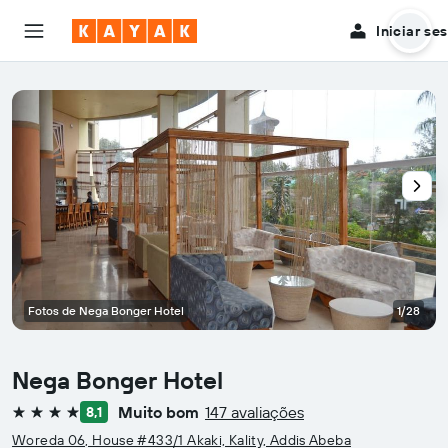
Iniciar se
Fotos de Nega Bonger Hotel
1/28
Nega Bonger Hotel
Muito bom
147 avaliações
8,1
4 estrelas
Woreda 06, House #433/1 Akaki, Kality, Addis Abeba