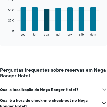
cada
Bar
Chart
mês
graphic.
chart
50 €
O
with
gráfico
7
25 €
bars.
apresenta
meses
O
numa
0
gráfico
abcissa.
seg
ter
qua
qui
sex
sáb
dom
End
of
seguinte
O
interactive
apresenta
gráfico
chart
o
apresenta
preço
o
médio
preço
de
médio
um
de
Perguntas frequentes sobre reservas em Nega
quarto
um
Bonger Hotel
a
quarto
cada
numa
dia
ordenada
da
Qual a localização do Nega Bonger Hotel?
semana
O
Qual é a hora de check-in e check-out no Nega
gráfico
Bonger Hotel?
apresenta