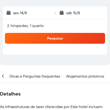
sex 14/8
-
sáb 15/8
2 hóspedes, 1 quarto
Pesquisar
ção
Dicas e Perguntas frequentes
Alojamentos próximos
Detalhes
As infraestruturas de lazer oferecidas por Este hotel incluem