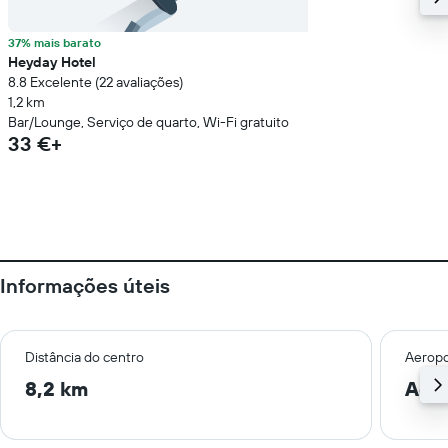
37% mais barato
Heyday Hotel
8.8 Excelente (22 avaliações)
1,2 km
Bar/Lounge, Serviço de quarto, Wi-Fi gratuito
33 €+
Informações úteis
Distância do centro
Aeropo
8,2 km
Addi