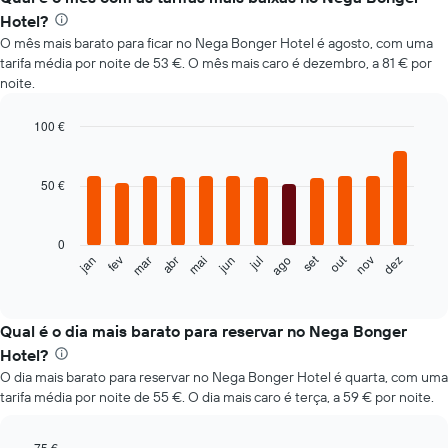
Hotel?
O mês mais barato para ficar no Nega Bonger Hotel é agosto, com uma
tarifa média por noite de 53 €. O mês mais caro é dezembro, a 81 € por
noite.
100 €
Bar
Chart
graphic.
chart
with
50 €
12
bars.
0
O
set
out
fev
mai
ago
nov
mar
jun
dez
jan
abr
jul
gráfico
End
of
seguinte
interactive
apresenta
chart
o
Qual é o dia mais barato para reservar no Nega Bonger
preço
Hotel?
médio
O dia mais barato para reservar no Nega Bonger Hotel é quarta, com uma
de
tarifa média por noite de 55 €. O dia mais caro é terça, a 59 € por noite.
um
quarto
em
75 €