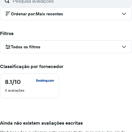
Ordenar por
:
Mais recentes
Filtros
Todos os filtros
Classificação por fornecedor
8.1
/10
8.1
de
5 avaliações
10
Ainda não existem avaliações escritas