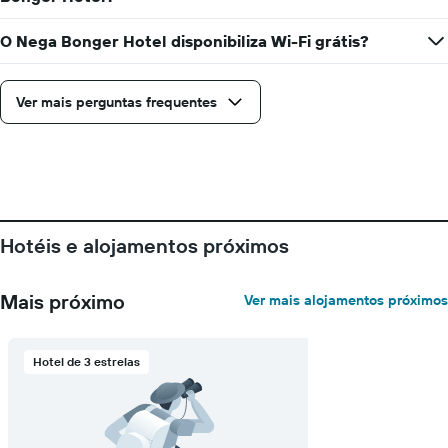
os
dias
O Nega Bonger Hotel disponibiliza Wi-Fi grátis?
da
semana
numa
Ver mais perguntas frequentes
abcissa
O
gráfico
apresenta
o
preço
médio
Hotéis e alojamentos próximos
de
um
quarto
Mais próximo
Ver mais alojamentos próximos
numa
ordenada
Hotel de 3 estrelas