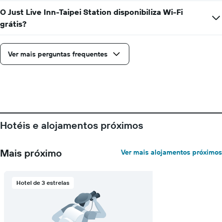
número
de
O Just Live Inn-Taipei Station disponibiliza Wi-Fi
dias
grátis?
antes
da
estadia
Ver mais perguntas frequentes
numa
abcissa
O
gráfico
apresenta
o
preço
médio
Hotéis e alojamentos próximos
de
um
quarto
Mais próximo
Ver mais alojamentos próximos
numa
ordenada
Hotel de 3 estrelas