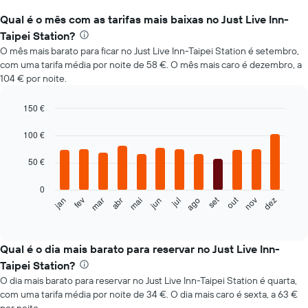
Qual é o mês com as tarifas mais baixas no Just Live Inn-
Taipei Station?
O mês mais barato para ficar no Just Live Inn-Taipei Station é setembro,
com uma tarifa média por noite de 58 €. O mês mais caro é dezembro, a
104 € por noite.
150 €
Bar
Chart
graphic.
chart
100 €
with
12
50 €
bars.
0
O
set
out
fev
mai
ago
nov
mar
jun
dez
jan
abr
jul
gráfico
End
of
seguinte
interactive
apresenta
chart
o
Qual é o dia mais barato para reservar no Just Live Inn-
preço
Taipei Station?
médio
O dia mais barato para reservar no Just Live Inn-Taipei Station é quarta,
de
com uma tarifa média por noite de 34 €. O dia mais caro é sexta, a 63 €
um