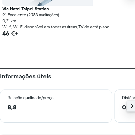
Via Hotel Taipei Station
9.1 Excelente (2 763 avaliações)
0,21 km
Wi-fi, Wi-Fi disponível em todas as áreas, TV de ecrã plano
46 €+
Informações úteis
Relação qualidade/preço
Distân
8,8
0,9