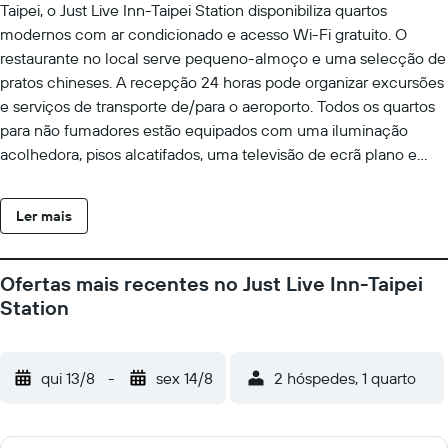
Taipei, o Just Live Inn-Taipei Station disponibiliza quartos
modernos com ar condicionado e acesso Wi-Fi gratuito. O
restaurante no local serve pequeno-almoço e uma selecção de
pratos chineses. A recepção 24 horas pode organizar excursões
e serviços de transporte de/para o aeroporto. Todos os quartos
para não fumadores estão equipados com uma iluminação
acolhedora, pisos alcatifados, uma televisão de ecrã plano e
comodidades para preparar chá e café. A maioria dos quartos
tem janelas. As casas de banho privativas incluem um chuveiro
Ler mais
e produtos de higiene pessoal gratuitos. O Just Live Inn-Taipei
Station fica a 5 minutos de carro do Centro de Negócios Nanjing
e a 10 minutos de carro do Mercado Nocturno de Shilin. O
Ofertas mais recentes no Just Live Inn-Taipei
Aeroporto Internacional de Taoyuan fica a 40 minutos de carro.
Station
O hotel providencia serviços de lavandaria e de limpeza a seco,
bem como comodidades de fax e fotocópias.
qui 13/8
-
sex 14/8
2 hóspedes, 1 quarto