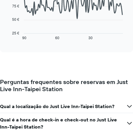
O
data
75 €
gráfico
points.
apresenta
os
50 €
O
dias
gráfico
da
seguinte
25 €
semana
mostra
90
60
30
End
numa
of
como
interactive
abcissa
o
chart
O
preço
gráfico
de
apresenta
um
o
quarto
preço
muda
médio
Perguntas frequentes sobre reservas em Just
perto
de
Live Inn-Taipei Station
da
um
data
quarto
da
numa
estadia
Qual a localização do Just Live Inn-Taipei Station?
ordenada
O
gráfico
Qual é a hora de check-in e check-out no Just Live
apresenta
Inn-Taipei Station?
o