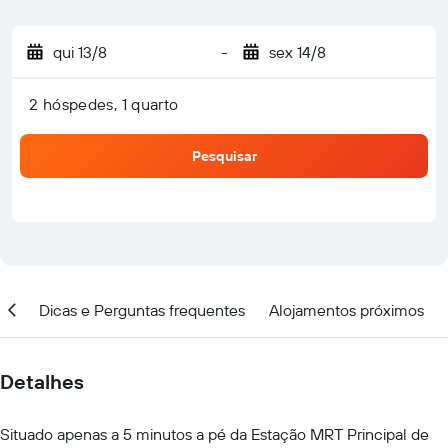
qui 13/8
-
sex 14/8
2 hóspedes, 1 quarto
Pesquisar
ção
Dicas e Perguntas frequentes
Alojamentos próximos
Detalhes
Situado apenas a 5 minutos a pé da Estação MRT Principal de