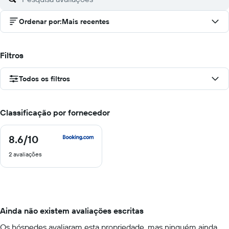
Ordenar por
:
Mais recentes
Filtros
Todos os filtros
Classificação por fornecedor
8.6
/10
8.6
de
2 avaliações
10
Ainda não existem avaliações escritas
Os hóspedes avaliaram esta propriedade, mas ninguém ainda