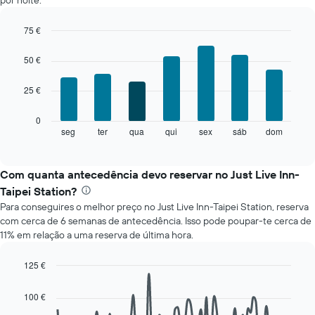
por noite.
quarto
em
cada
75 €
mês
Bar
Chart
O
graphic.
chart
50 €
with
gráfico
7
apresenta
25 €
bars.
meses
numa
O
0
abcissa.
gráfico
seg
ter
qua
qui
sex
sáb
dom
End
O
of
seguinte
gráfico
interactive
apresenta
chart
apresenta
o
Com quanta antecedência devo reservar no Just Live Inn-
o
preço
preço
Taipei Station?
médio
médio
Para conseguires o melhor preço no Just Live Inn-Taipei Station, reserva
de
de
com cerca de 6 semanas de antecedência. Isso pode poupar-te cerca de
um
um
11% em relação a uma reserva de última hora.
quarto
quarto
a
numa
cada
125 €
ordenada
dia
Line
Chart
da
graphic.
chart
100 €
with
semana
90